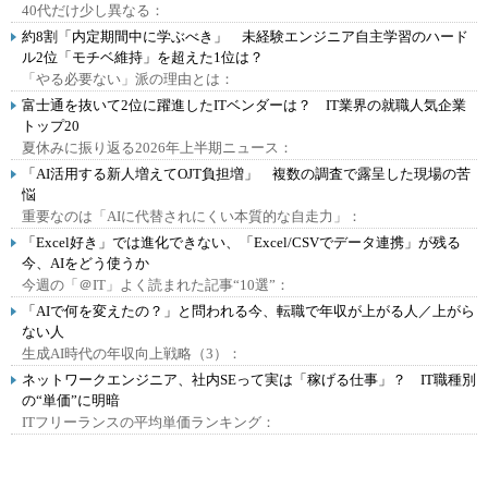
40代だけ少し異なる：
約8割「内定期間中に学ぶべき」 未経験エンジニア自主学習のハード
ル2位「モチベ維持」を超えた1位は？
「やる必要ない」派の理由とは：
富士通を抜いて2位に躍進したITベンダーは？ IT業界の就職人気企業
トップ20
夏休みに振り返る2026年上半期ニュース：
「AI活用する新人増えてOJT負担増」 複数の調査で露呈した現場の苦
悩
重要なのは「AIに代替されにくい本質的な自走力」：
「Excel好き」では進化できない、「Excel/CSVでデータ連携」が残る
今、AIをどう使うか
今週の「＠IT」よく読まれた記事“10選”：
「AIで何を変えたの？」と問われる今、転職で年収が上がる人／上がら
ない人
生成AI時代の年収向上戦略（3）：
ネットワークエンジニア、社内SEって実は「稼げる仕事」？ IT職種別
の“単価”に明暗
ITフリーランスの平均単価ランキング：