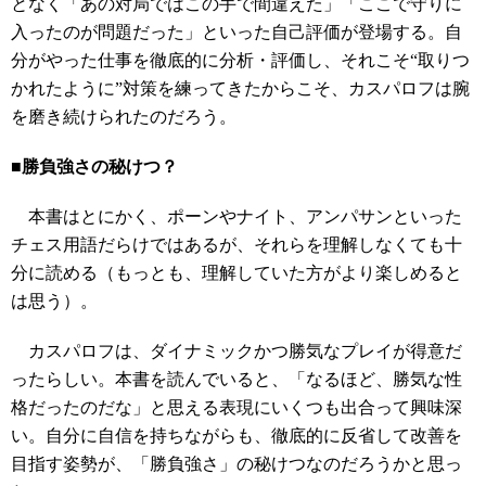
となく「あの対局ではこの手で間違えた」「ここで守りに
入ったのが問題だった」といった自己評価が登場する。自
分がやった仕事を徹底的に分析・評価し、それこそ“取りつ
かれたように”対策を練ってきたからこそ、カスパロフは腕
を磨き続けられたのだろう。
■勝負強さの秘けつ？
本書はとにかく、ポーンやナイト、アンパサンといった
チェス用語だらけではあるが、それらを理解しなくても十
分に読める（もっとも、理解していた方がより楽しめると
は思う）。
カスパロフは、ダイナミックかつ勝気なプレイが得意だ
ったらしい。本書を読んでいると、「なるほど、勝気な性
格だったのだな」と思える表現にいくつも出合って興味深
い。自分に自信を持ちながらも、徹底的に反省して改善を
目指す姿勢が、「勝負強さ」の秘けつなのだろうかと思っ