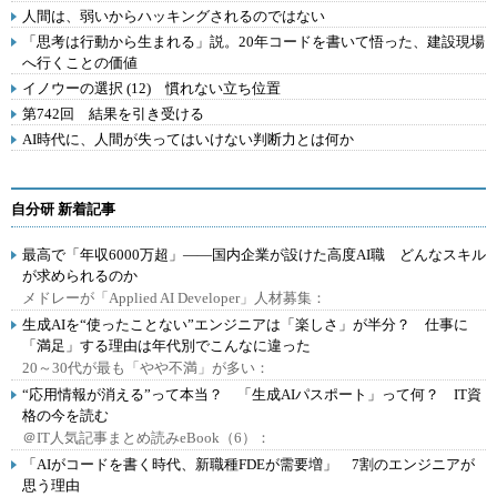
人間は、弱いからハッキングされるのではない
「思考は行動から生まれる」説。20年コードを書いて悟った、建設現場
へ行くことの価値
イノウーの選択 (12) 慣れない立ち位置
第742回 結果を引き受ける
AI時代に、人間が失ってはいけない判断力とは何か
自分研 新着記事
最高で「年収6000万超」――国内企業が設けた高度AI職 どんなスキル
が求められるのか
メドレーが「Applied AI Developer」人材募集：
生成AIを“使ったことない”エンジニアは「楽しさ」が半分？ 仕事に
「満足」する理由は年代別でこんなに違った
20～30代が最も「やや不満」が多い：
“応用情報が消える”って本当？ 「生成AIパスポート」って何？ IT資
格の今を読む
＠IT人気記事まとめ読みeBook（6）：
「AIがコードを書く時代、新職種FDEが需要増」 7割のエンジニアが
思う理由