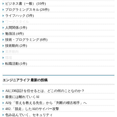
ビジネス書（一般） (10件)
プログラミングスキル (26件)
ライフハック (5件)
ワークスタイル
人間関係 (1件)
勉強法 (4件)
技術・プログラミング (6件)
技術動向 (2件)
業界動向
職場
転職活動 (1件)
エンジニアライフ 最新の投稿
AIにDB設計を任せるとは、どこの何のことなのか？
最後には離れていくAI
AIを「答えを教える先生」から「判断の稽古相手」へ
482.「脱走」したAIのサイバー攻撃
包み込んでいく、セキュリティ