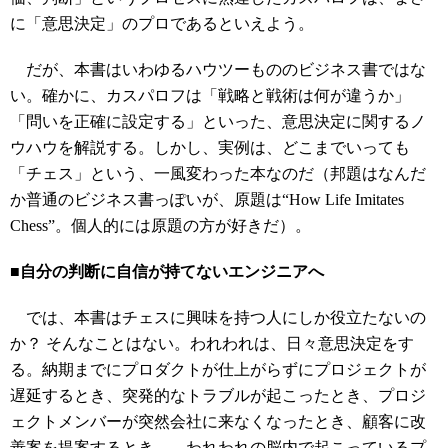
に「意思決定」のプロであるといえよう。
だが、本書はいわゆるハウツーもののビジネス書ではな
い。確かに、カスパロフは「戦略と戦術は何が違うか」
「問いを正確に設定する」といった、意思決定に関するノ
ウハウを解説する。しかし、実例は、どこまでいっても
「チェス」という、一風変わった本なのだ（邦題はなんだ
か普通のビジネス書っぽいが、原題は“How Life Imitates
Chess”。個人的には原題の方が好きだ）。
■自分の判断に自信が持てないエンジニアへ
では、本書はチェスに興味を持つ人にしか役立たないの
か？ そんなことはない。われわれは、日々意思決定をす
る。納期までにプロダクトが仕上がらずにプロジェクトが
遅延するとき、突発的なトラブルが起こったとき、プロジ
ェクトメンバーが突然会社に来なくなったとき、顧客に改
善案を提案するとき……われわれの脳内で起こっているプ