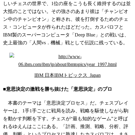
しいチェスの世界で、1位の座をこうも長く維持するのは並
大抵のことではない。その強さのあまり彼は「チャンピオ
ン中のチャンピオン」と称され、彼を打倒するためのチェ
ス・コンピュータが作られたほどだった。カスパロフと
IBM製のスーパーコンピュータ「Deep Blue」との戦いは、
史上最強の「人間vs．機械」戦として伝説に残っている。
IBM 日本IBMトピックス Japan
■意思決定の激戦を勝ち抜けた「意思決定」のプロ
本書のテーマは「意思決定プロセス」だ。チェスプレイ
ヤーは、1手1手ごとに戦局を読み、戦略を駆使しながら駒
を動かす判断を下す。チェスが“最も知的なゲーム”と呼ば
れるゆえんはここにある。「計画、推測、戦略、分析、評
価、判断」というプロセスに熟達したカスパロフは、まさ