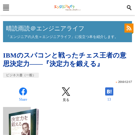
晴読雨読＠エンジニアライフ
「エンジニアの人生＝エンジニアライフ」に役立つ本を紹介します。
IBMのスパコンと戦ったチェス王者の意
思決定力――『決定力を鍛える』
ビジネス書（一般）
»
2010/12/17
Share
13
見る