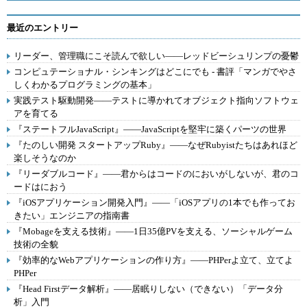
最近のエントリー
リーダー、管理職にこそ読んで欲しい――レッドビーシュリンプの憂鬱
コンピュテーショナル・シンキングはどこにでも - 書評「マンガでやさ
しくわかるプログラミングの基本」
実践テスト駆動開発――テストに導かれてオブジェクト指向ソフトウェ
アを育てる
『ステートフルJavaScript』――JavaScriptを堅牢に築くパーツの世界
『たのしい開発 スタートアップRuby』――なぜRubyistたちはあれほど
楽しそうなのか
『リーダブルコード』――君からはコードのにおいがしないが、君のコ
ードはにおう
『iOSアプリケーション開発入門』――「iOSアプリの1本でも作ってお
きたい」エンジニアの指南書
『Mobageを支える技術』――1日35億PVを支える、ソーシャルゲーム
技術の全貌
『効率的なWebアプリケーションの作り方』――PHPerよ立て、立てよ
PHPer
『Head Firstデータ解析』――居眠りしない（できない）「データ分
析」入門