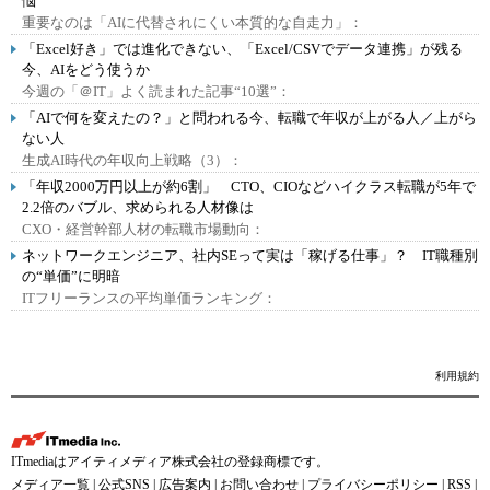
悩
重要なのは「AIに代替されにくい本質的な自走力」：
「Excel好き」では進化できない、「Excel/CSVでデータ連携」が残る
今、AIをどう使うか
今週の「＠IT」よく読まれた記事“10選”：
「AIで何を変えたの？」と問われる今、転職で年収が上がる人／上がら
ない人
生成AI時代の年収向上戦略（3）：
「年収2000万円以上が約6割」 CTO、CIOなどハイクラス転職が5年で
2.2倍のバブル、求められる人材像は
CXO・経営幹部人材の転職市場動向：
ネットワークエンジニア、社内SEって実は「稼げる仕事」？ IT職種別
の“単価”に明暗
ITフリーランスの平均単価ランキング：
利用規約
ITmediaはアイティメディア株式会社の登録商標です。
メディア一覧
|
公式SNS
|
広告案内
|
お問い合わせ
|
プライバシーポリシー
|
RSS
|