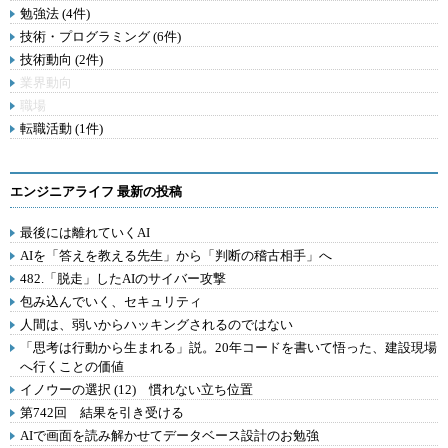
勉強法 (4件)
技術・プログラミング (6件)
技術動向 (2件)
業界動向
職場
転職活動 (1件)
エンジニアライフ 最新の投稿
最後には離れていくAI
AIを「答えを教える先生」から「判断の稽古相手」へ
482.「脱走」したAIのサイバー攻撃
包み込んでいく、セキュリティ
人間は、弱いからハッキングされるのではない
「思考は行動から生まれる」説。20年コードを書いて悟った、建設現場
へ行くことの価値
イノウーの選択 (12) 慣れない立ち位置
第742回 結果を引き受ける
AIで画面を読み解かせてデータベース設計のお勉強