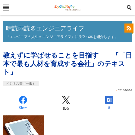
晴読雨読＠エンジニアライフ
「エンジニアの人生＝エンジニアライフ」に役立つ本を紹介します。
教えずに学ばせることを目指す――『「日
本で最も人材を育成する会社」のテキス
ト』
ビジネス書（一般）
»
2010/06/16
Share
8
見る