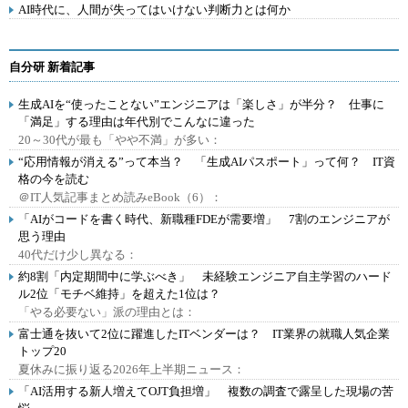
AI時代に、人間が失ってはいけない判断力とは何か
自分研 新着記事
生成AIを“使ったことない”エンジニアは「楽しさ」が半分？ 仕事に
「満足」する理由は年代別でこんなに違った
20～30代が最も「やや不満」が多い：
“応用情報が消える”って本当？ 「生成AIパスポート」って何？ IT資
格の今を読む
＠IT人気記事まとめ読みeBook（6）：
「AIがコードを書く時代、新職種FDEが需要増」 7割のエンジニアが
思う理由
40代だけ少し異なる：
約8割「内定期間中に学ぶべき」 未経験エンジニア自主学習のハード
ル2位「モチベ維持」を超えた1位は？
「やる必要ない」派の理由とは：
富士通を抜いて2位に躍進したITベンダーは？ IT業界の就職人気企業
トップ20
夏休みに振り返る2026年上半期ニュース：
「AI活用する新人増えてOJT負担増」 複数の調査で露呈した現場の苦