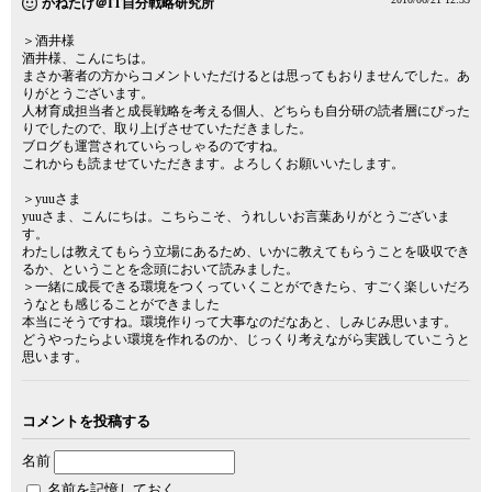
かねたけ＠IT自分戦略研究所
＞酒井様
酒井様、こんにちは。
まさか著者の方からコメントいただけるとは思ってもおりませんでした。あ
りがとうございます。
人材育成担当者と成長戦略を考える個人、どちらも自分研の読者層にぴった
りでしたので、取り上げさせていただきました。
ブログも運営されていらっしゃるのですね。
これからも読ませていただきます。よろしくお願いいたします。
＞yuuさま
yuuさま、こんにちは。こちらこそ、うれしいお言葉ありがとうございま
す。
わたしは教えてもらう立場にあるため、いかに教えてもらうことを吸収でき
るか、ということを念頭において読みました。
＞一緒に成長できる環境をつくっていくことができたら、すごく楽しいだろ
うなとも感じることができました
本当にそうですね。環境作りって大事なのだなあと、しみじみ思います。
どうやったらよい環境を作れるのか、じっくり考えながら実践していこうと
思います。
コメントを投稿する
名前
名前を記憶しておく