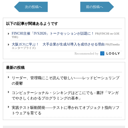
次の投稿へ
前の投稿へ
以下の記事が関連あるようです
FINCHI主催「IVS2026」トークセッションが話題に！
PR(FINCHI on GOE
THE)
大阪ガスに学ぶ！ 大手企業が生成AI導入を成功させる理由
PR(ITmedia
エンタープライズ)
Recommended by
最新の投稿
リーダー、管理職にこそ読んで欲しい――レッドビーシュリンプ
の憂鬱
コンピュテーショナル・シンキングはどこにでも - 書評「マンガ
でやさしくわかるプログラミングの基本」
実践テスト駆動開発――テストに導かれてオブジェクト指向ソフ
トウェアを育てる