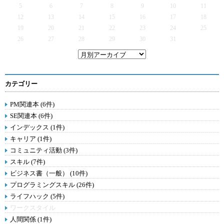
5
6
7
8
9
10
11
12
13
14
15
16
17
18
19
20
21
22
23
24
25
26
27
28
29
30
31
カテゴリー
PM関連本 (6件)
SE関連本 (6件)
インデックス (1件)
キャリア (1件)
コミュニティ活動 (3件)
スキル (7件)
ビジネス書（一般） (10件)
プログラミングスキル (26件)
ライフハック (5件)
ワークスタイル
人間関係 (1件)