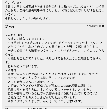
うございます！
本書は人事や人材育成を考える経営者向けに書かれてはおりますが、ご指摘
のとおり、自分の成長戦略を考えたいという方にも読んでいただけると嬉し
いです。
今後とも、よろしくお願いします。
2010/06/21 08:41
yuu
＞かねたけ様
先週末に購入してきました。
もう第4章までは読み終えていますが、自分自身もまだまだ足りないこと
だらけですが、あたらめて、人を育てることを難しく感じるとともに
一緒に成長できる環境をつくっていくことができたら、すごく楽しいだろ
うなと
も感じることができました。取り上げてもらえたことに感謝しておりま
す。
ありがとうございます。
＞酒井様
著者ご本人さまが登場していただけるとは思っておりませんでしたが、
私自身、初めて人を育てる側に回っているのですが、
とても参考になることばかりです。
ご紹介いただいている育成プログラムの１つめの読書に関しても、
読書に対する考え方は、すごく今の私にマッチすることでした。
自分が在籍している会社でも読書を推奨する動きは出ているのですが、
全社なのか？と考えるとまだまだだと思っています。
全社に浸透してくように、がんばっていこうと思います。
2010/06/21 12:33