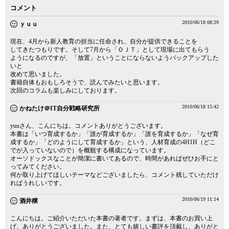
コメント
2010/06/18 08:29
ｙｕｕ
現在、4月から新人教育の担当に任命され、自分が提供できることを
してきたつもりです。そして7月から「ＯＪＴ」として現場に出てもらう
ようになるのですが、「放置」ということにならないようバックアップした
いと
改めて思いました。
書籍自体もおもしろそうで、読んでみたいと思います。
次回のコラムも楽しみにしております。
2010/06/18 15:42
かねたけ＠IT自分戦略研究所
yuuさん、こんにちは。コメントありがとうございます。
本書は「いつ育成するか」「誰が育成するか」「誰を育成するか」「なぜ育
成するか」「どのようにして育成するか」という、人材育成の4H1H（どこ
でが入っていないので）を概観する構成になっています。
オーソドックスなことが簡潔に書いてあるので、時間があればぜひお手にと
ってみてください。
何か取り上げてほしいテーマなどございましたら、コメント残していただけ
ればうれしいです。
2010/06/19 11:14
酒井穣
こんにちは。ご紹介いただいた本書の著者です。まずは、本書のお買い上
げ、ありがとうございました。また、とても嬉しい書評を頂戴し、ありがと