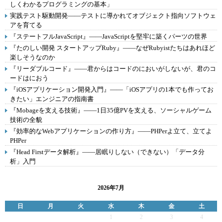
しくわかるプログラミングの基本」
実践テスト駆動開発――テストに導かれてオブジェクト指向ソフトウェ
アを育てる
『ステートフルJavaScript』――JavaScriptを堅牢に築くパーツの世界
『たのしい開発 スタートアップRuby』――なぜRubyistたちはあれほど
楽しそうなのか
『リーダブルコード』――君からはコードのにおいがしないが、君のコ
ードはにおう
『iOSアプリケーション開発入門』――「iOSアプリの1本でも作ってお
きたい」エンジニアの指南書
『Mobageを支える技術』――1日35億PVを支える、ソーシャルゲーム
技術の全貌
『効率的なWebアプリケーションの作り方』――PHPerよ立て、立てよ
PHPer
『Head Firstデータ解析』――居眠りしない（できない）「データ分
析」入門
2026年7月
日
月
火
水
木
金
土
1
2
3
4