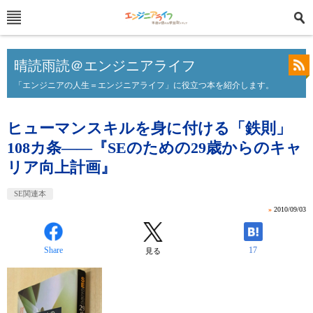
晴読雨読＠エンジニアライフ
「エンジニアの人生＝エンジニアライフ」に役立つ本を紹介します。
ヒューマンスキルを身に付ける「鉄則」
108カ条――『SEのための29歳からのキャ
リア向上計画』
SE関連本
»
2010/09/03
Share
17
見る