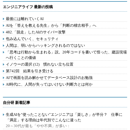
エンジニアライフ 最新の投稿
最後には離れていくAI
AIを「答えを教える先生」から「判断の稽古相手」へ
482.「脱走」したAIのサイバー攻撃
包み込んでいく、セキュリティ
人間は、弱いからハッキングされるのではない
「思考は行動から生まれる」説。20年コードを書いて悟った、建設現場
へ行くことの価値
イノウーの選択 (12) 慣れない立ち位置
第742回 結果を引き受ける
AIで画面を読み解かせてデータベース設計のお勉強
AI時代に、人間が失ってはいけない判断力とは何か
自分研 新着記事
生成AIを“使ったことない”エンジニアは「楽しさ」が半分？ 仕事に
「満足」する理由は年代別でこんなに違った
20～30代が最も「やや不満」が多い：