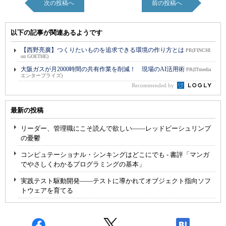
次の投稿へ
前の投稿へ
以下の記事が関連あるようです
【西野亮廣】つくりたいものを追求できる環境の作り方とは
PR(FINCHI
on GOETHE)
大阪ガスが月2000時間の共有作業を削減！ 現場のAI活用術
PR(ITmedia
エンタープライズ)
Recommended by
最新の投稿
リーダー、管理職にこそ読んで欲しい――レッドビーシュリンプ
の憂鬱
コンピュテーショナル・シンキングはどこにでも - 書評「マンガ
でやさしくわかるプログラミングの基本」
実践テスト駆動開発――テストに導かれてオブジェクト指向ソフ
トウェアを育てる