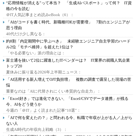
“応用情報が消える”って本当？ 「生成AIパスポート」って何？ IT資
格の今を読む
＠IT人気記事まとめ読みeBook（6）：
「AIがコードを書く時代、新職種FDEが需要増」 7割のエンジニアが
思う理由
40代だけ少し異なる：
約8割「内定期間中に学ぶべき」 未経験エンジニア自主学習のハード
ル2位「モチベ維持」を超えた1位は？
「やる必要ない」派の理由とは：
富士通を抜いて2位に躍進したITベンダーは？ IT業界の就職人気企業
トップ20
夏休みに振り返る2026年上半期ニュース：
「AI活用する新人増えてOJT負担増」 複数の調査で露呈した現場の苦
悩
重要なのは「AIに代替されにくい本質的な自走力」：
「Excel好き」では進化できない、「Excel/CSVでデータ連携」が残る
今、AIをどう使うか
今週の「＠IT」よく読まれた記事“10選”：
「AIで何を変えたの？」と問われる今、転職で年収が上がる人／上がら
ない人
生成AI時代の年収向上戦略（3）：