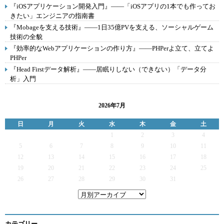
『iOSアプリケーション開発入門』――「iOSアプリの1本でも作ってお
きたい」エンジニアの指南書
『Mobageを支える技術』――1日35億PVを支える、ソーシャルゲーム
技術の全貌
『効率的なWebアプリケーションの作り方』――PHPerよ立て、立てよ
PHPer
『Head Firstデータ解析』――居眠りしない（できない）「データ分
析」入門
2026年7月
日
月
火
水
木
金
土
1
2
3
4
5
6
7
8
9
10
11
12
13
14
15
16
17
18
19
20
21
22
23
24
25
26
27
28
29
30
31
カテゴリー