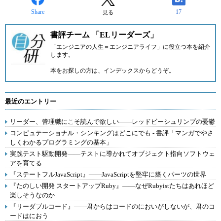
Share
17
見る
書評チーム 「ELリーダーズ」
「エンジニアの人生＝エンジニアライフ」に役立つ本を紹介
します。
本をお探しの方は、
インデックス
からどうぞ。
最近のエントリー
リーダー、管理職にこそ読んで欲しい――レッドビーシュリンプの憂鬱
コンピュテーショナル・シンキングはどこにでも - 書評「マンガでやさ
しくわかるプログラミングの基本」
実践テスト駆動開発――テストに導かれてオブジェクト指向ソフトウェ
アを育てる
『ステートフルJavaScript』――JavaScriptを堅牢に築くパーツの世界
『たのしい開発 スタートアップRuby』――なぜRubyistたちはあれほど
楽しそうなのか
『リーダブルコード』――君からはコードのにおいがしないが、君のコ
ードはにおう