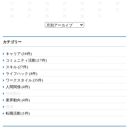
12
13
14
15
16
17
18
19
20
21
22
23
24
25
26
27
28
29
30
31
カテゴリー
キャリア (16件)
コミュニティ活動 (17件)
スキル (27件)
ライフハック (4件)
ワークスタイル (35件)
人間関係 (4件)
技術動向
業界動向 (4件)
職場
転職活動 (1件)