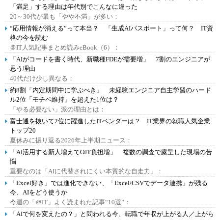
「満足」する理由は年代別でこんなに違った
20～30代が最も「やや不満」が多い：
“応用情報が消える”って本当？ 「生成AIパスポート」って何？ IT資
格の今を読む
＠IT人気記事まとめ読みeBook（6）：
「AIがコードを書く時代、新職種FDEが需要増」 7割のエンジニアが
思う理由
40代だけ少し異なる：
約8割「内定期間中に学ぶべき」 未経験エンジニア自主学習のハード
ル2位「モチベ維持」を超えた1位は？
「やる必要ない」派の理由とは：
富士通を抜いて2位に躍進したITベンダーは？ IT業界の就職人気企業
トップ20
夏休みに振り返る2026年上半期ニュース：
「AI活用する新人増えてOJT負担増」 複数の調査で露呈した現場の苦
悩
重要なのは「AIに代替されにくい本質的な自走力」：
「Excel好き」では進化できない、「Excel/CSVでデータ連携」が残る
今、AIをどう使うか
今週の「＠IT」よく読まれた記事“10選”：
「AIで何を変えたの？」と問われる今、転職で年収が上がる人／上がら