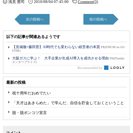
浅見 憲司
2010/08/04 07:45:00
Comment(3)
次の投稿へ
前の投稿へ
以下の記事が関連あるようです
【見城徹×藤田晋】AI時代でも変わらない経営者の本質
PR(FINCHI on GO
ETHE)
大阪ガスに学ぶ！ 大手企業が生成AI導入を成功させる理由
PR(ITmedia
エンタープライズ)
Recommended by
最新の投稿
祝十周年だおめでたい
「天才はあきらめた」で学んだ、自信を貯金しておくということ
脱・脱ポンコツ宣言
コメント