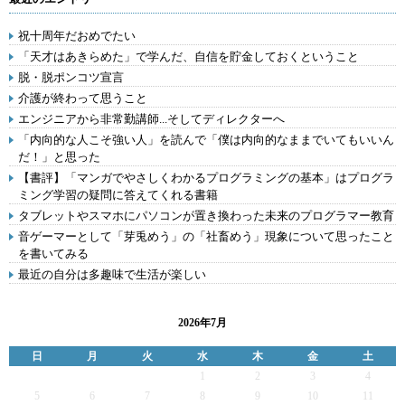
祝十周年だおめでたい
「天才はあきらめた」で学んだ、自信を貯金しておくということ
脱・脱ポンコツ宣言
介護が終わって思うこと
エンジニアから非常勤講師...そしてディレクターへ
「内向的な人こそ強い人」を読んで「僕は内向的なままでいてもいいん
だ！」と思った
【書評】「マンガでやさしくわかるプログラミングの基本」はプログラ
ミング学習の疑問に答えてくれる書籍
タブレットやスマホにパソコンが置き換わった未来のプログラマー教育
音ゲーマーとして「芽兎めう」の「社畜めう」現象について思ったこと
を書いてみる
最近の自分は多趣味で生活が楽しい
2026年7月
日
月
火
水
木
金
土
1
2
3
4
5
6
7
8
9
10
11