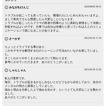
2010/08/05 09:31
みながわけんじ
トラブルが起こっても笑っていたら、職場の人にいじめられちゃいますよ。
まして客先でそんな態度したら大変なことになります。
トラブルが起こったらドラマの医者や刑事のように真剣な表情をして冷静に
対処すればよいのです。仕事では自分は俳優だと思っていれば人とのコミュ
ニケーションで楽になることがありますよ。
2012/02/10 17:19
さーかす
ちょっとイライラする事があり、
このモヤモヤを解消する心のトレーニング方法みたいなのを探していまし
た。
すごくわかりやすくまとめられていて助かります。
参考にさせていただきます、ありがとうございました
2012/05/18 13:35
しゃんしゃん
私もIT業界です。
毎日、トラブルが起きるかもしれないとビビリながら出社しており、自分の
メンタルの弱さに辟易としていました。
強みと弱みを分析した上で強みを生かす、というとても大切なことを教わり
ました。
ありがとうございました。