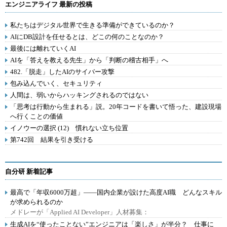
エンジニアライフ 最新の投稿
私たちはデジタル世界で生きる準備ができているのか？
AIにDB設計を任せるとは、どこの何のことなのか？
最後には離れていくAI
AIを「答えを教える先生」から「判断の稽古相手」へ
482.「脱走」したAIのサイバー攻撃
包み込んでいく、セキュリティ
人間は、弱いからハッキングされるのではない
「思考は行動から生まれる」説。20年コードを書いて悟った、建設現場
へ行くことの価値
イノウーの選択 (12) 慣れない立ち位置
第742回 結果を引き受ける
自分研 新着記事
最高で「年収6000万超」――国内企業が設けた高度AI職 どんなスキル
が求められるのか
メドレーが「Applied AI Developer」人材募集：
生成AIを“使ったことない”エンジニアは「楽しさ」が半分？ 仕事に