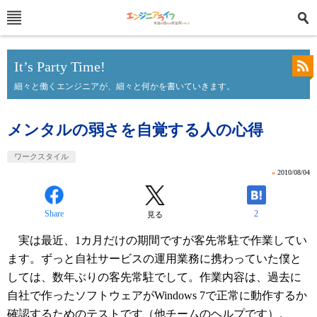
It’s Party Time!
細々と働くエンジニアが、細々と何かを書いていきます。
メンタルの弱さを自覚する人の心得
ワークスタイル
»
2010/08/04
Share
2
見る
実は最近、1カ月だけの期間ですが客先常駐で作業してい
ます。ずっと自社サービスの運用業務に携わっていた僕と
しては、数年ぶりの客先常駐でして。作業内容は、過去に
自社で作ったソフトウェアがWindows 7で正常に動作するか
確認するためのテストです（他チームのヘルプです）。