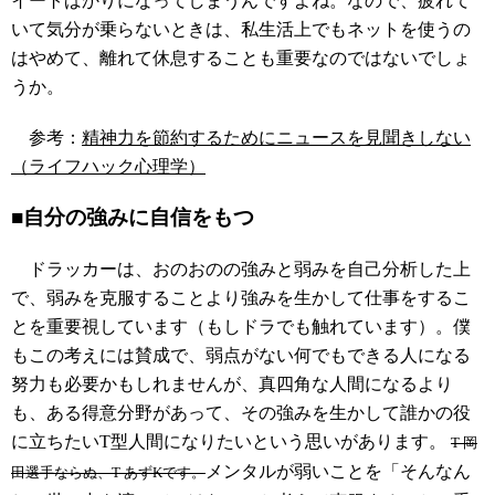
イートばかりになってしまうんですよね。なので、疲れて
いて気分が乗らないときは、私生活上でもネットを使うの
はやめて、離れて休息することも重要なのではないでしょ
うか。
参考：
精神力を節約するためにニュースを見聞きしない
（ライフハック心理学）
■自分の強みに自信をもつ
ドラッカーは、おのおのの強みと弱みを自己分析した上
で、弱みを克服することより強みを生かして仕事をするこ
とを重要視しています（もしドラでも触れています）。僕
もこの考えには賛成で、弱点がない何でもできる人になる
努力も必要かもしれませんが、真四角な人間になるより
も、ある得意分野があって、その強みを生かして誰かの役
に立ちたいT型人間になりたいという思いがあります。
T-岡
メンタルが弱いことを「そんなん
田選手ならぬ、T-あずKです。