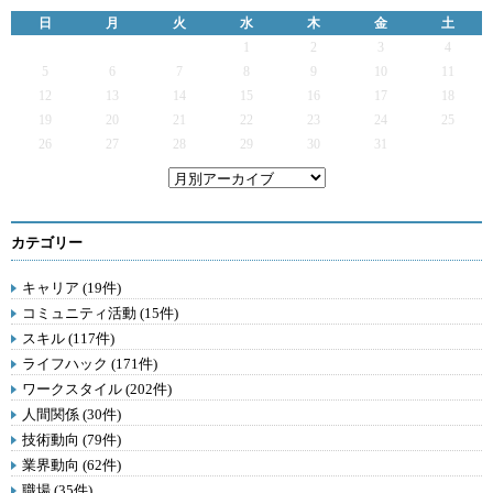
日
月
火
水
木
金
土
1
2
3
4
5
6
7
8
9
10
11
12
13
14
15
16
17
18
19
20
21
22
23
24
25
26
27
28
29
30
31
カテゴリー
キャリア (19件)
コミュニティ活動 (15件)
スキル (117件)
ライフハック (171件)
ワークスタイル (202件)
人間関係 (30件)
技術動向 (79件)
業界動向 (62件)
職場 (35件)