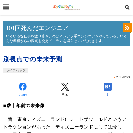
101回死んだエンジニア
いろいろな仕事を渡り歩き、今はインフラ系エンジニアをやっている。いろ
んな業種からの視点も交えてコラムを綴らせていただきます。
別視点での未来予測
ライフハック
»
2015/04/29
Share
1
見る
◾︎数十年前の未来像
昔、東京ディズニーランドに
ミートザワールド
というア
トラクションがあった。ディズニーランドにしては珍し