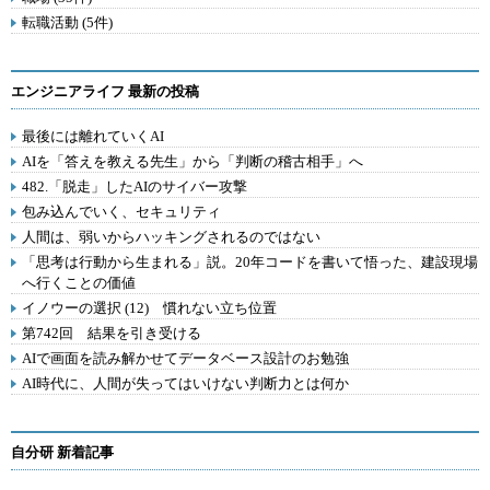
転職活動 (5件)
エンジニアライフ 最新の投稿
最後には離れていくAI
AIを「答えを教える先生」から「判断の稽古相手」へ
482.「脱走」したAIのサイバー攻撃
包み込んでいく、セキュリティ
人間は、弱いからハッキングされるのではない
「思考は行動から生まれる」説。20年コードを書いて悟った、建設現場
へ行くことの価値
イノウーの選択 (12) 慣れない立ち位置
第742回 結果を引き受ける
AIで画面を読み解かせてデータベース設計のお勉強
AI時代に、人間が失ってはいけない判断力とは何か
自分研 新着記事