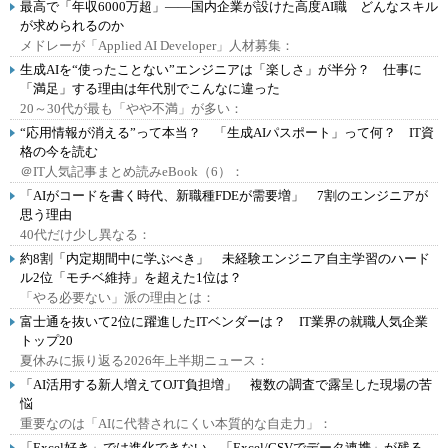
最高で「年収6000万超」――国内企業が設けた高度AI職 どんなスキル
が求められるのか
メドレーが「Applied AI Developer」人材募集：
生成AIを“使ったことない”エンジニアは「楽しさ」が半分？ 仕事に
「満足」する理由は年代別でこんなに違った
20～30代が最も「やや不満」が多い：
“応用情報が消える”って本当？ 「生成AIパスポート」って何？ IT資
格の今を読む
＠IT人気記事まとめ読みeBook（6）：
「AIがコードを書く時代、新職種FDEが需要増」 7割のエンジニアが
思う理由
40代だけ少し異なる：
約8割「内定期間中に学ぶべき」 未経験エンジニア自主学習のハード
ル2位「モチベ維持」を超えた1位は？
「やる必要ない」派の理由とは：
富士通を抜いて2位に躍進したITベンダーは？ IT業界の就職人気企業
トップ20
夏休みに振り返る2026年上半期ニュース：
「AI活用する新人増えてOJT負担増」 複数の調査で露呈した現場の苦
悩
重要なのは「AIに代替されにくい本質的な自走力」：
「Excel好き」では進化できない、「Excel/CSVでデータ連携」が残る