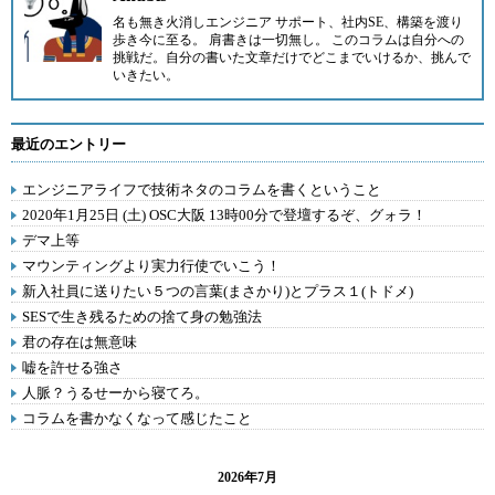
名も無き火消しエンジニア サポート、社内SE、構築を渡り
歩き今に至る。 肩書きは一切無し。 このコラムは自分への
挑戦だ。自分の書いた文章だけでどこまでいけるか、挑んで
いきたい。
最近のエントリー
エンジニアライフで技術ネタのコラムを書くということ
2020年1月25日 (土) OSC大阪 13時00分で登壇するぞ、グォラ！
デマ上等
マウンティングより実力行使でいこう！
新入社員に送りたい５つの言葉(まさかり)とプラス１(トドメ)
SESで生き残るための捨て身の勉強法
君の存在は無意味
嘘を許せる強さ
人脈？うるせーから寝てろ。
コラムを書かなくなって感じたこと
2026年7月