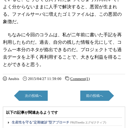
よく分からないままに人手で解決すると、悪習が生まれ
る。ファイルサーバに増えたゴミファイルは、この悪習の
象徴だ。
ちなみに今回のコラムは、私が二年前に書いた手記を再
利用したものだ。過去、自分の残した情報を元にして、コ
ラム一本分のネタが捻出できるのだ。プロジェクトでも過
去データを上手く再利用することで、大きな利益を得るこ
とができると思う。
Anubis
2015/04/27 11:59:00
Comment(1)
次の投稿へ
前の投稿へ
以下の記事が関連あるようです
生産性を守る“定期健診”型アプローチ
PR(ITmedia エグゼクティブ)