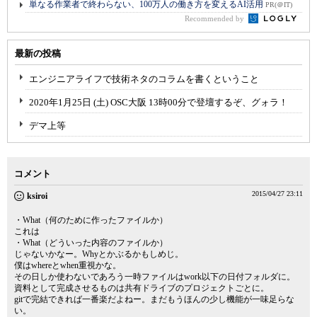
単なる作業者で終わらない、100万人の働き方を変えるAI活用
PR(＠IT)
Recommended by
最新の投稿
エンジニアライフで技術ネタのコラムを書くということ
2020年1月25日 (土) OSC大阪 13時00分で登壇するぞ、グォラ！
デマ上等
コメント
2015/04/27 23:11
ksiroi
・What（何のために作ったファイルか）
これは
・What（どういった内容のファイルか）
じゃないかなー。Whyとかぶるかもしめじ。
僕はwhereとwhen重視かな。
その日しか使わないであろう一時ファイルはwork以下の日付フォルダに。
資料として完成させるものは共有ドライブのプロジェクトごとに。
gitで完結できれば一番楽だよねー。まだもうほんの少し機能が一味足らな
い。