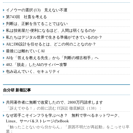
イノウーの選択 (13) 見えない不運
第743回 社畜を考える
判断は、正解を当てることではない
私は技術屋だ-便利になるほど、人間は弱くなるのか
私たちはデジタル世界で生きる準備ができているのか？
AIにDB設計を任せるとは、どこの何のことなのか？
最後には離れていくAI
AIを「答えを教える先生」から「判断の稽古相手」へ
482.「脱走」したAIのサイバー攻撃
包み込んでいく、セキュリティ
自分研 新着記事
共同著作者に無断で改変したので、2800万円請求します
「訴えてやる！」の前に読む IT訴訟 徹底解説（138）：
なぜ若手こそインフラを学ぶべき？ 無料で学べるネットワーク、
Linux、サーバ＆ストレージのeBook
「触ったことないから分からん」「原因不明だが再起動」をこっそり卒
業：