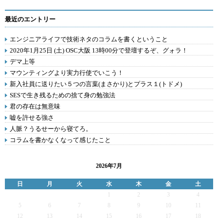
最近のエントリー
エンジニアライフで技術ネタのコラムを書くということ
2020年1月25日 (土) OSC大阪 13時00分で登壇するぞ、グォラ！
デマ上等
マウンティングより実力行使でいこう！
新入社員に送りたい５つの言葉(まさかり)とプラス１(トドメ)
SESで生き残るための捨て身の勉強法
君の存在は無意味
嘘を許せる強さ
人脈？うるせーから寝てろ。
コラムを書かなくなって感じたこと
2026年7月
日
月
火
水
木
金
土
1
2
3
4
5
6
7
8
9
10
11
12
13
14
15
16
17
18