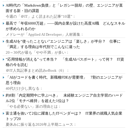
AI時代の「Markdown負債」と「レガシー脱却」の壁、エンジニアが直
面する新・旧の課題
今週の「＠IT」よく読まれた記事“10選”：
最高で「年収6000万超」――国内企業が設けた高度AI職 どんなスキル
が求められるのか
メドレーが「Applied AI Developer」人材募集：
生成AIを“使ったことない”エンジニアは「楽しさ」が半分？ 仕事に
「満足」する理由は年代別でこんなに違った
20～30代が最も「やや不満」が多い：
“応用情報が消える”って本当？ 「生成AIパスポート」って何？ IT資
格の今を読む
＠IT人気記事まとめ読みeBook（6）：
「AIがコードを書く時代、新職種FDEが需要増」 7割のエンジニアが
思う理由
40代だけ少し異なる：
約8割「内定期間中に学ぶべき」 未経験エンジニア自主学習のハード
ル2位「モチベ維持」を超えた1位は？
「やる必要ない」派の理由とは：
富士通を抜いて2位に躍進したITベンダーは？ IT業界の就職人気企業
トップ20
夏休みに振り返る2026年上半期ニュース：