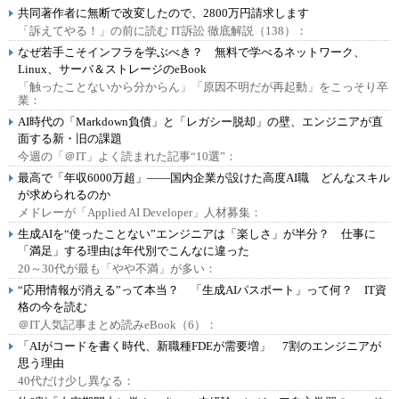
共同著作者に無断で改変したので、2800万円請求します
「訴えてやる！」の前に読む IT訴訟 徹底解説（138）：
なぜ若手こそインフラを学ぶべき？ 無料で学べるネットワーク、
Linux、サーバ＆ストレージのeBook
「触ったことないから分からん」「原因不明だが再起動」をこっそり卒
業：
AI時代の「Markdown負債」と「レガシー脱却」の壁、エンジニアが直
面する新・旧の課題
今週の「＠IT」よく読まれた記事“10選”：
最高で「年収6000万超」――国内企業が設けた高度AI職 どんなスキル
が求められるのか
メドレーが「Applied AI Developer」人材募集：
生成AIを“使ったことない”エンジニアは「楽しさ」が半分？ 仕事に
「満足」する理由は年代別でこんなに違った
20～30代が最も「やや不満」が多い：
“応用情報が消える”って本当？ 「生成AIパスポート」って何？ IT資
格の今を読む
＠IT人気記事まとめ読みeBook（6）：
「AIがコードを書く時代、新職種FDEが需要増」 7割のエンジニアが
思う理由
40代だけ少し異なる：