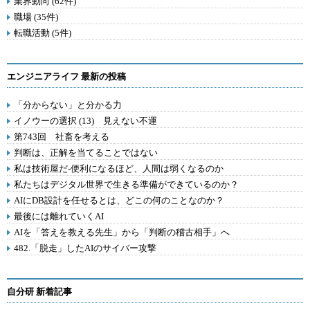
業界動向 (62件)
職場 (35件)
転職活動 (5件)
エンジニアライフ 最新の投稿
「分からない」と分かる力
イノウーの選択 (13) 見えない不運
第743回 社畜を考える
判断は、正解を当てることではない
私は技術屋だ-便利になるほど、人間は弱くなるのか
私たちはデジタル世界で生きる準備ができているのか？
AIにDB設計を任せるとは、どこの何のことなのか？
最後には離れていくAI
AIを「答えを教える先生」から「判断の稽古相手」へ
482.「脱走」したAIのサイバー攻撃
自分研 新着記事