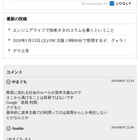
Recommended by
最新の投稿
エンジニアライフで技術ネタのコラムを書くということ
2020年1月25日 (土) OSC大阪 13時00分で登壇するぞ、グォラ！
デマ上等
コメント
2014/08/07 13:19
やまぐち
根底に流れる社会のルールが資本主義なので
そこから逃げることは容易ではないです
Google「差異 利潤」
ググると
基本的に資本主義での利潤ってのは差異からしか発生しない
とかなんとか
2014/08/07 22:00
Anubis
>やまぐち さん