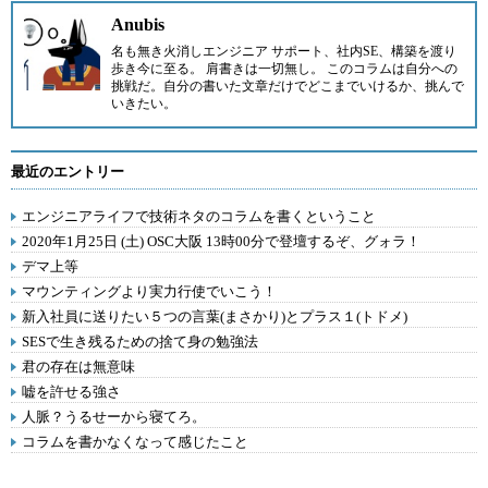
Anubis
名も無き火消しエンジニア サポート、社内SE、構築を渡り
歩き今に至る。 肩書きは一切無し。 このコラムは自分への
挑戦だ。自分の書いた文章だけでどこまでいけるか、挑んで
いきたい。
最近のエントリー
エンジニアライフで技術ネタのコラムを書くということ
2020年1月25日 (土) OSC大阪 13時00分で登壇するぞ、グォラ！
デマ上等
マウンティングより実力行使でいこう！
新入社員に送りたい５つの言葉(まさかり)とプラス１(トドメ)
SESで生き残るための捨て身の勉強法
君の存在は無意味
嘘を許せる強さ
人脈？うるせーから寝てろ。
コラムを書かなくなって感じたこと