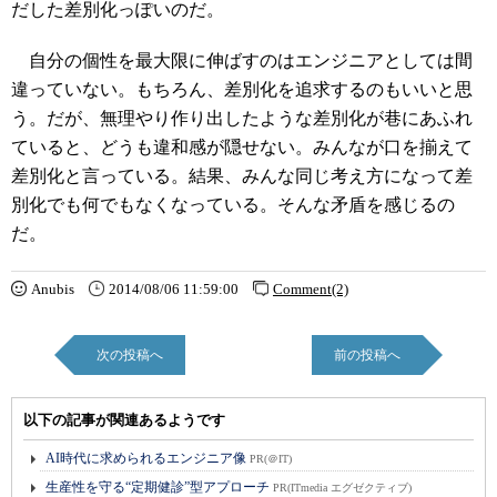
だした差別化っぽいのだ。
自分の個性を最大限に伸ばすのはエンジニアとしては間
違っていない。もちろん、差別化を追求するのもいいと思
う。だが、無理やり作り出したような差別化が巷にあふれ
ていると、どうも違和感が隠せない。みんなが口を揃えて
差別化と言っている。結果、みんな同じ考え方になって差
別化でも何でもなくなっている。そんな矛盾を感じるの
だ。
Anubis
2014/08/06 11:59:00
Comment(2)
次の投稿へ
前の投稿へ
以下の記事が関連あるようです
AI時代に求められるエンジニア像
PR(＠IT)
生産性を守る“定期健診”型アプローチ
PR(ITmedia エグゼクティブ)