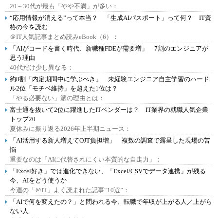
20～30代が最も「やや不満」が多い：
“応用情報が消える”って本当？ 「生成AIパスポート」って何？ IT資
格の今を読む
＠IT人気記事まとめ読みeBook（6）：
「AIがコードを書く時代、新職種FDEが需要増」 7割のエンジニアが
思う理由
40代だけ少し異なる：
約8割「内定期間中に学ぶべき」 未経験エンジニア自主学習のハード
ル2位「モチベ維持」を超えた1位は？
「やる必要ない」派の理由とは：
富士通を抜いて2位に躍進したITベンダーは？ IT業界の就職人気企業
トップ20
夏休みに振り返る2026年上半期ニュース：
「AI活用する新人増えてOJT負担増」 複数の調査で露呈した現場の苦
悩
重要なのは「AIに代替されにくい本質的な自走力」：
「Excel好き」では進化できない、「Excel/CSVでデータ連携」が残る
今、AIをどう使うか
今週の「＠IT」よく読まれた記事“10選”：
「AIで何を変えたの？」と問われる今、転職で年収が上がる人／上がら
ない人