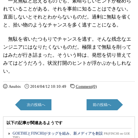
一見無駄と思えるものでも、素晴らしいヒントが秘めら
れていることがある。それを事前に知ることはできない。
直面しないとそれとわからないものだ。過剰に無駄を省く
と、拾い物のようなチャンスを多く逃すことになる。
無駄を省いたつもりでチャンスを逃す。そんな残念なエ
ンジニアにはなりたくないものだ。極限まで無駄を削って
はみたが行き詰まった。そういう時は、発想を切り替えて
みてはどうだろう。状況打開のヒントが浮かぶかもしれな
い。
Anubis
2014/04/12 10:10:49
Comment(0)
次の投稿へ
前の投稿へ
以下の記事が関連あるようです
GOETHEとFINCHIがタッグを組み、新メディアを創設
PR(FINCHI on GOE
THE)