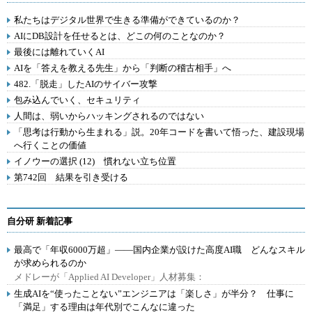
私たちはデジタル世界で生きる準備ができているのか？
AIにDB設計を任せるとは、どこの何のことなのか？
最後には離れていくAI
AIを「答えを教える先生」から「判断の稽古相手」へ
482.「脱走」したAIのサイバー攻撃
包み込んでいく、セキュリティ
人間は、弱いからハッキングされるのではない
「思考は行動から生まれる」説。20年コードを書いて悟った、建設現場
へ行くことの価値
イノウーの選択 (12) 慣れない立ち位置
第742回 結果を引き受ける
自分研 新着記事
最高で「年収6000万超」――国内企業が設けた高度AI職 どんなスキル
が求められるのか
メドレーが「Applied AI Developer」人材募集：
生成AIを“使ったことない”エンジニアは「楽しさ」が半分？ 仕事に
「満足」する理由は年代別でこんなに違った