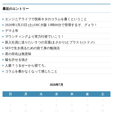
最近のエントリー
エンジニアライフで技術ネタのコラムを書くということ
2020年1月25日 (土) OSC大阪 13時00分で登壇するぞ、グォラ！
デマ上等
マウンティングより実力行使でいこう！
新入社員に送りたい５つの言葉(まさかり)とプラス１(トドメ)
SESで生き残るための捨て身の勉強法
君の存在は無意味
嘘を許せる強さ
人脈？うるせーから寝てろ。
コラムを書かなくなって感じたこと
2026年7月
日
月
火
水
木
金
土
1
2
3
4
5
6
7
8
9
10
11
12
13
14
15
16
17
18