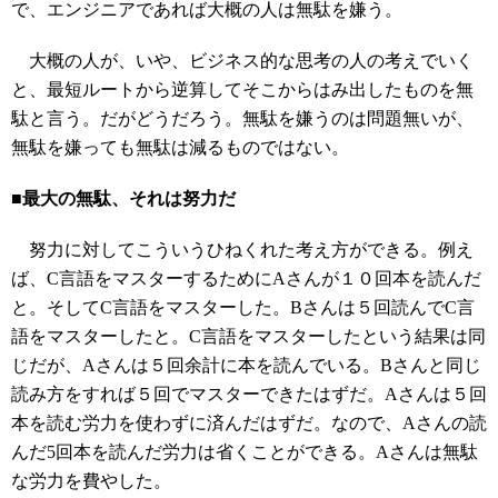
で、エンジニアであれば大概の人は無駄を嫌う。
大概の人が、いや、ビジネス的な思考の人の考えでいく
と、最短ルートから逆算してそこからはみ出したものを無
駄と言う。だがどうだろう。無駄を嫌うのは問題無いが、
無駄を嫌っても無駄は減るものではない。
■最大の無駄、それは努力だ
努力に対してこういうひねくれた考え方ができる。例え
ば、C言語をマスターするためにAさんが１０回本を読んだ
と。そしてC言語をマスターした。Bさんは５回読んでC言
語をマスターしたと。C言語をマスターしたという結果は同
じだが、Aさんは５回余計に本を読んでいる。Bさんと同じ
読み方をすれば５回でマスターできたはずだ。Aさんは５回
本を読む労力を使わずに済んだはずだ。なので、Aさんの読
んだ5回本を読んだ労力は省くことができる。Aさんは無駄
な労力を費やした。