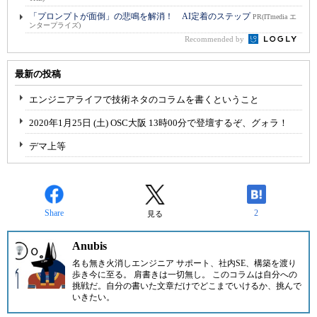
「プロンプトが面倒」の悲鳴を解消！ AI定着のステップ
PR(ITmedia エ
ンタープライズ)
Recommended by
最新の投稿
エンジニアライフで技術ネタのコラムを書くということ
2020年1月25日 (土) OSC大阪 13時00分で登壇するぞ、グォラ！
デマ上等
Share
2
見る
Anubis
名も無き火消しエンジニア サポート、社内SE、構築を渡り
歩き今に至る。 肩書きは一切無し。 このコラムは自分への
挑戦だ。自分の書いた文章だけでどこまでいけるか、挑んで
いきたい。