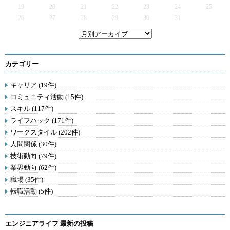
19
20
21
22
23
24
25
26
27
28
29
30
31
カテゴリー
キャリア (19件)
コミュニティ活動 (15件)
スキル (117件)
ライフハック (171件)
ワークスタイル (202件)
人間関係 (30件)
技術動向 (79件)
業界動向 (62件)
職場 (35件)
転職活動 (5件)
エンジニアライフ 最新の投稿