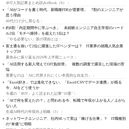
＠IT人気記事まとめ読みeBook（6）：
「AIがコードを書く時代、新職種FDEが需要増」 7割のエンジニアが
思う理由
40代だけ少し異なる：
約8割「内定期間中に学ぶべき」 未経験エンジニア自主学習のハード
ル2位「モチベ維持」を超えた1位は？
「やる必要ない」派の理由とは：
富士通を抜いて2位に躍進したITベンダーは？ IT業界の就職人気企業
トップ20
夏休みに振り返る2026年上半期ニュース：
「AI活用する新人増えてOJT負担増」 複数の調査で露呈した現場の苦
悩
重要なのは「AIに代替されにくい本質的な自走力」：
「Excel好き」では進化できない、「Excel/CSVでデータ連携」が残る
今、AIをどう使うか
今週の「＠IT」よく読まれた記事“10選”：
「AIで何を変えたの？」と問われる今、転職で年収が上がる人／上がら
ない人
生成AI時代の年収向上戦略（3）：
ネットワークエンジニア、社内SEって実は「稼げる仕事」？ IT職種別
の“単価”に明暗