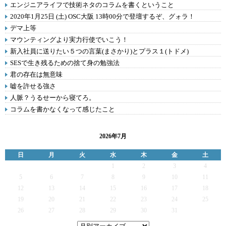
エンジニアライフで技術ネタのコラムを書くということ
2020年1月25日 (土) OSC大阪 13時00分で登壇するぞ、グォラ！
デマ上等
マウンティングより実力行使でいこう！
新入社員に送りたい５つの言葉(まさかり)とプラス１(トドメ)
SESで生き残るための捨て身の勉強法
君の存在は無意味
嘘を許せる強さ
人脈？うるせーから寝てろ。
コラムを書かなくなって感じたこと
2026年7月
日
月
火
水
木
金
土
1
2
3
4
5
6
7
8
9
10
11
12
13
14
15
16
17
18
19
20
21
22
23
24
25
26
27
28
29
30
31