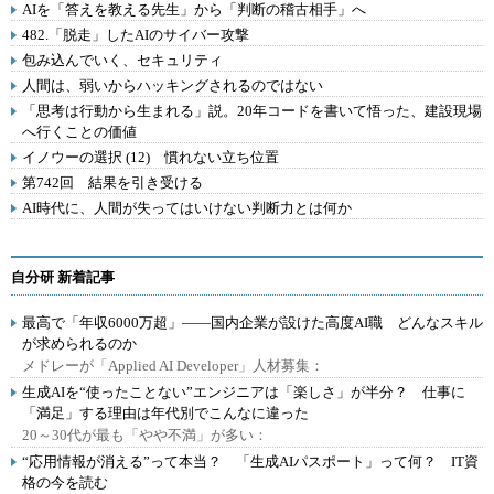
AIを「答えを教える先生」から「判断の稽古相手」へ
482.「脱走」したAIのサイバー攻撃
包み込んでいく、セキュリティ
人間は、弱いからハッキングされるのではない
「思考は行動から生まれる」説。20年コードを書いて悟った、建設現場
へ行くことの価値
イノウーの選択 (12) 慣れない立ち位置
第742回 結果を引き受ける
AI時代に、人間が失ってはいけない判断力とは何か
自分研 新着記事
最高で「年収6000万超」――国内企業が設けた高度AI職 どんなスキル
が求められるのか
メドレーが「Applied AI Developer」人材募集：
生成AIを“使ったことない”エンジニアは「楽しさ」が半分？ 仕事に
「満足」する理由は年代別でこんなに違った
20～30代が最も「やや不満」が多い：
“応用情報が消える”って本当？ 「生成AIパスポート」って何？ IT資
格の今を読む