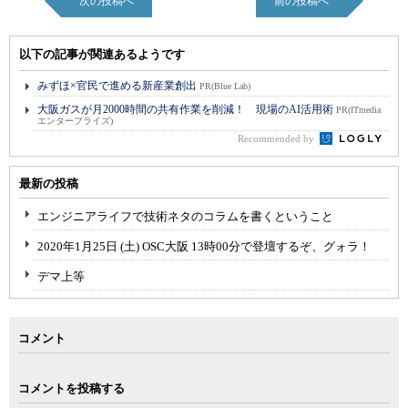
次の投稿へ
前の投稿へ
以下の記事が関連あるようです
みずほ×官民で進める新産業創出
PR(Blue Lab)
大阪ガスが月2000時間の共有作業を削減！ 現場のAI活用術
PR(ITmedia
エンタープライズ)
Recommended by
最新の投稿
エンジニアライフで技術ネタのコラムを書くということ
2020年1月25日 (土) OSC大阪 13時00分で登壇するぞ、グォラ！
デマ上等
コメント
コメントを投稿する