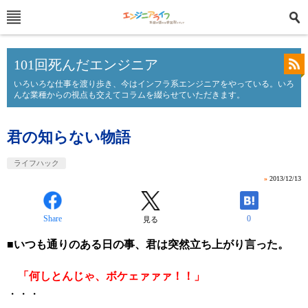
101回死んだエンジニア
いろいろな仕事を渡り歩き、今はインフラ系エンジニアをやっている。いろ
んな業種からの視点も交えてコラムを綴らせていただきます。
君の知らない物語
ライフハック
»
2013/12/13
Share
0
見る
■いつも通りのある日の事、君は突然立ち上がり言った。
「何しとんじゃ、ボケェァァァ！！」
・・・