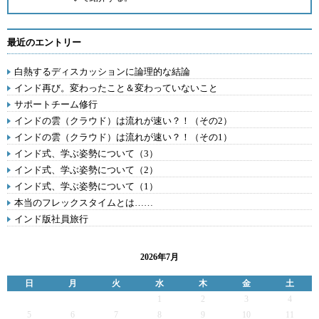
最近のエントリー
白熱するディスカッションに論理的な結論
インド再び。変わったこと＆変わっていないこと
サポートチーム修行
インドの雲（クラウド）は流れが速い？！（その2）
インドの雲（クラウド）は流れが速い？！（その1）
インド式、学ぶ姿勢について（3）
インド式、学ぶ姿勢について（2）
インド式、学ぶ姿勢について（1）
本当のフレックスタイムとは……
インド版社員旅行
2026年7月
日
月
火
水
木
金
土
1
2
3
4
5
6
7
8
9
10
11