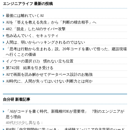
エンジニアライフ 最新の投稿
最後には離れていくAI
AIを「答えを教える先生」から「判断の稽古相手」へ
482.「脱走」したAIのサイバー攻撃
包み込んでいく、セキュリティ
人間は、弱いからハッキングされるのではない
「思考は行動から生まれる」説。20年コードを書いて悟った、建設現場
へ行くことの価値
イノウーの選択 (12) 慣れない立ち位置
第742回 結果を引き受ける
AIで画面を読み解かせてデータベース設計のお勉強
AI時代に、人間が失ってはいけない判断力とは何か
自分研 新着記事
「AIがコードを書く時代、新職種FDEが需要増」 7割のエンジニアが
思う理由
40代だけ少し異なる：
約8割「内定期間中に学ぶべき」 未経験エンジニア自主学習のハード