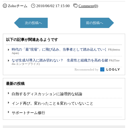
Zohoチーム
2010/06/02 17:15:00
Comment(0)
次の投稿へ
前の投稿へ
以下の記事が関連あるようです
時代の「最"現場"」に飛び込み、当事者として踏み込んでいく
PR(dentsu
Japan)
なぜ生成AI導入に踏み切れない？ 生産性と組織力を高める鍵
PR(ITme
dia エンタープライズ)
Recommended by
最新の投稿
白熱するディスカッションに論理的な結論
インド再び。変わったこと＆変わっていないこと
サポートチーム修行