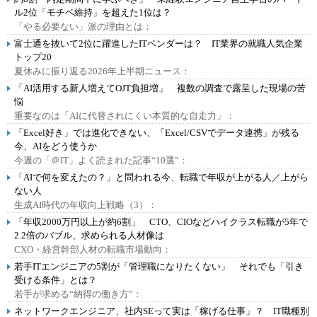
ル2位「モチベ維持」を超えた1位は？
「やる必要ない」派の理由とは：
富士通を抜いて2位に躍進したITベンダーは？ IT業界の就職人気企業
トップ20
夏休みに振り返る2026年上半期ニュース：
「AI活用する新人増えてOJT負担増」 複数の調査で露呈した現場の苦
悩
重要なのは「AIに代替されにくい本質的な自走力」：
「Excel好き」では進化できない、「Excel/CSVでデータ連携」が残る
今、AIをどう使うか
今週の「＠IT」よく読まれた記事“10選”：
「AIで何を変えたの？」と問われる今、転職で年収が上がる人／上がら
ない人
生成AI時代の年収向上戦略（3）：
「年収2000万円以上が約6割」 CTO、CIOなどハイクラス転職が5年で
2.2倍のバブル、求められる人材像は
CXO・経営幹部人材の転職市場動向：
若手ITエンジニアの5割が「管理職になりたくない」 それでも「引き
受ける条件」とは？
若手が求める“納得の働き方”：
ネットワークエンジニア、社内SEって実は「稼げる仕事」？ IT職種別