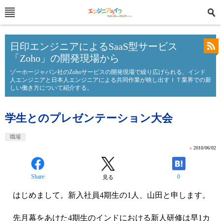
日印エンジニアによるSaaS型サービス
「Zoho」の開発現場から
ゾーホージャパン社のZohoサービスの開発現場で繰り広げられる、インド
人エンジニアと日本人エンジニアによる共同作業が映し出すＩＴ業界での新
しい働き方について紹介する。
学生とのプレゼンテーション大会
職場
»
2010/06/02
Share
0
見る
はじめまして。新入社員4期生の1人、山田と申します。
先月幕をあけた4期生のインドにおける新人研修は早1カ