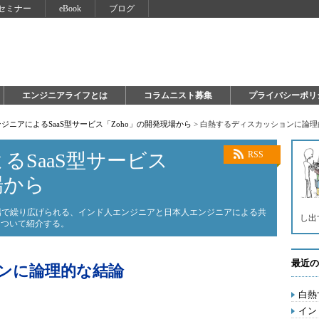
セミナー
eBook
ブログ
エンジニアライフとは
コラムニスト募集
プライバシーポリ
ジニアによるSaaS型サービス「Zoho」の開発現場から
>
白熱するディスカッションに論理
るSaaS型サービス
RSS
場から
現場で繰り広げられる、インド人エンジニアと日本人エンジニアによる共
し出
について紹介する。
最近の
ンに論理的な結論
白熱
イン