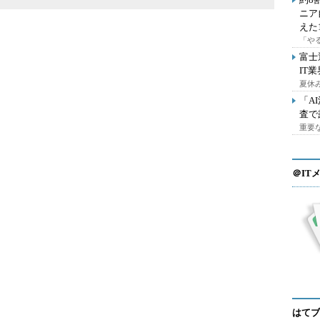
ニア
えた
「や
富士
IT
夏休
「A
査で
重要
＠IT
はてブ