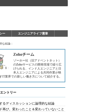
シー
エンジニアライフ憲章
的な結論：
Zohoチーム
ゾーホー社（旧アドベントネット）
の
Zoho
サービスの開発現場で繰り広
げられる、インド人エンジニアと日
本人エンジニアによる共同作業が映
すIT業界での新しい働き方について紹介する。
エントリー
するディスカッションに論理的な結論
ド再び。変わったこと＆変わっていないこと