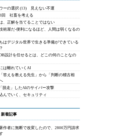
ウーの選択 (13) 見えない不運
43回 社畜を考える
は、正解を当てることではない
技術屋だ-便利になるほど、人間は弱くなるの
ちはデジタル世界で生きる準備ができている
？
にDB設計を任せるとは、どこの何のことなの
には離れていくAI
を「答えを教える先生」から「判断の稽古相
へ
2.「脱走」したAIのサイバー攻撃
込んでいく、セキュリティ
 新着記事
著作者に無断で改変したので、2800万円請求
す