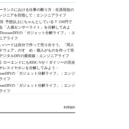
ーランスにおける仕事の断り方：生涯現役の
エンジニアを目指して：エンジニアライフ
2回: 予想以上にちゃんとしている？ 330円で
る「人感センサーライト」を分解してみよ
ThousanDIYの「ガジェット分解ライフ」：エ
ニアライフ
いハードは自分で作って売り出そう。「同人
ドウェア」のすゝめ：個人がものを作って売
デジタルDIYの最前線：エンジニアライフ
回: ローエンドにもRISC-Vが！ダイソーの完全
ヤレスイヤホンを分解してみよう：
ousanDIYの「ガジェット分解ライフ」：エンジ
ライフ
ousanDIYの「ガジェット分解ライフ」：エンジ
ライフ
利用規約