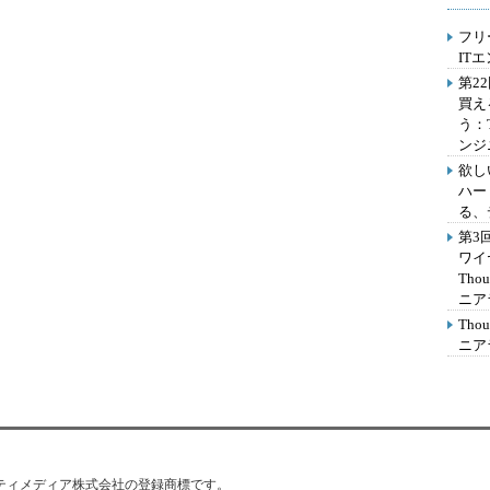
フリ
IT
第2
買え
う：
ンジ
欲し
ハー
る、
第3
ワイ
Th
ニア
Th
ニア
はアイティメディア株式会社の登録商標です。