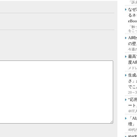
「訴え
なぜ
るネ
eBoo
「触
をこ
AI
の壁
今週の
最高
度A
メドレ
生成
さ」
でこ
20
“応
ート
＠IT
「A
増」
40
約8