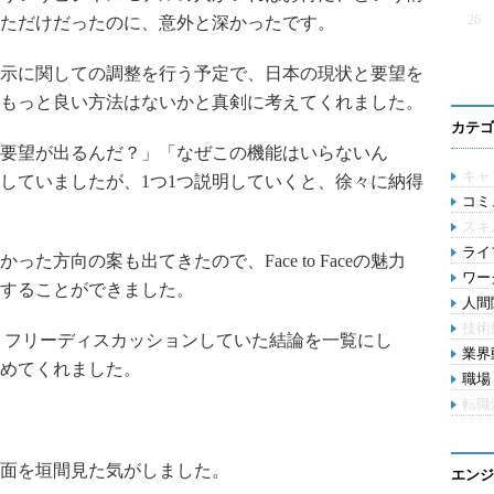
26
ただけだったのに、意外と深かったです。
示に関しての調整を行う予定で、日本の現状と要望を
もっと良い方法はないかと真剣に考えてくれました。
カテゴ
要望が出るんだ？」「なぜこの機能はいらないん
キャ
していましたが、1つ1つ説明していくと、徐々に納得
コミ
スキ
ライ
方向の案も出てきたので、Face to Faceの魅力
ワー
することができました。
人間関
技術
、フリーディスカッションしていた結論を一覧にし
業界動
めてくれました。
職場 
転職
面を垣間見た気がしました。
エンジ