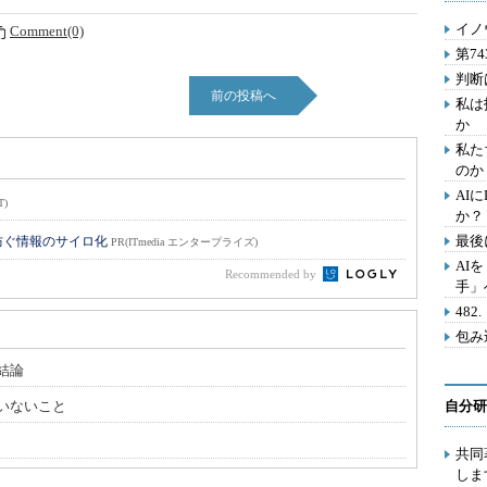
イノ
Comment(0)
第7
判断
前の投稿へ
私は
か
私た
のか
AI
T)
か？
最後
防ぐ情報のサイロ化
PR(ITmedia エンタープライズ)
AI
Recommended by
手」
48
包み
結論
いないこと
自分研
共同
しま