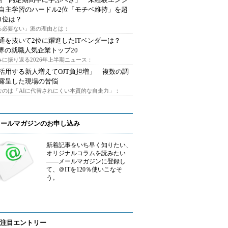
自主学習のハードル2位「モチベ維持」を超
1位は？
る必要ない」派の理由とは：
通を抜いて2位に躍進したITベンダーは？
業界の就職人気企業トップ20
みに振り返る2026年上半期ニュース：
I活用する新人増えてOJT負担増」 複数の調
露呈した現場の苦悩
なのは「AIに代替されにくい本質的な自走力」：
メールマガジンのお申し込み
新着記事をいち早く知りたい、
オリジナルコラムを読みたい
――メールマガジンに登録し
て、＠ITを120％使いこなそ
う。
注目エントリー