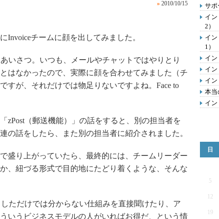
»
2010/10/15
サポ
イン
2）
nvoiceチームに顔を出してみました。
イン
1）
イン
にあいさつ。いつも、メールやチャットではやりとり
イン
とはなかったので、実際に顔を合わせてみました（チ
イン
すが、それだけでは物足りないですよね。Face to
本当
イン
zPost（郵送機能）」の話をすると、別の担当者を
連の話をしたら、また別の担当者に紹介されました。
日
で盛り上がっていたら、最終的には、チームリーダー
か、紐づる形式で目的地にたどり着くような、そんな
5
12
ストしただけでは分からない仕組みを直接聞けたり、ア
19
ういうビジネスモデルの人がいればお得だ、という情