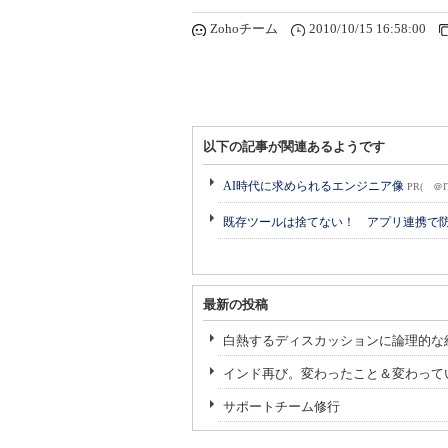
Zohoチーム
2010/10/15 16:58:00
以下の記事が関連あるようです
AI時代に求められるエンジニア像
PR( ＠I
既存ツールは捨てない！ アプリ連携で
最新の投稿
白熱するディスカッションに論理的な
インド再び。変わったこと＆変わって
サポートチーム修行