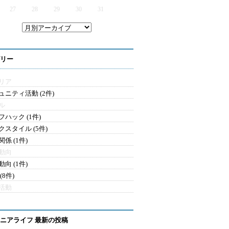
27
28
29
30
31
リー
リア
ュニティ活動 (2件)
ル
フハック (1件)
クスタイル (5件)
係 (1件)
動向
向 (1件)
(8件)
活動
ニアライフ 最新の投稿