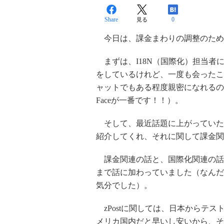
Share
0
見る
今日は、課金まわりの調整のためにI
まずは、I18N（国際化）担当者
をしているけれど、一度も会ったこ
ャットでもある程度親密になれるので
Faceが一番です！！）。
そして、最近話題に上がっていた「
紹介してくれ、それに関して課金関
課金関連の話と、国際化関連の話
まで話に加わっていました（なんだ
気分でした）。
zPostに関しては、日本からテ
メリカ国内だと早いし安いから、そ