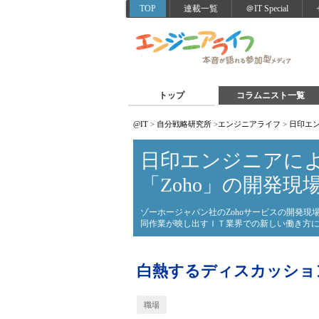
TOP
連載一覧
＠IT Special
トップ
コラムニスト一覧
@IT
>
自分戦略研究所
>
エンジニアライフ
>
日印エン
日印エンジニアによ
「Zoho」の開発現
ゾーホージャパン社のZohoサービスの開発
同作業が映し出すＩＴ業界での新しい働き方
白熱するディスカッショ
職場