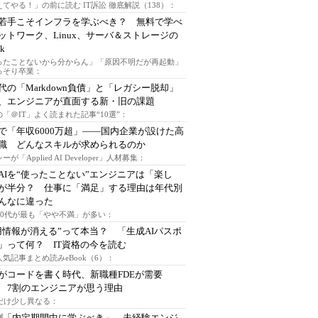
てやる！」の前に読む IT訴訟 徹底解説（138）：
若手こそインフラを学ぶべき？ 無料で学べ
ットワーク、Linux、サーバ＆ストレージの
k
ったことないから分からん」「原因不明だが再起動」
っそり卒業：
時代の「Markdown負債」と「レガシー脱却」
、エンジニアが直面する新・旧の課題
「＠IT」よく読まれた記事“10選”：
で「年収6000万超」――国内企業が設けた高
I職 どんなスキルが求められるのか
ーが「Applied AI Developer」人材募集：
AIを“使ったことない”エンジニアは「楽し
が半分？ 仕事に「満足」する理由は年代別
んなに違った
～30代が最も「やや不満」が多い：
用情報が消える”って本当？ 「生成AIパスポ
」って何？ IT資格の今を読む
人気記事まとめ読みeBook（6）：
Iがコードを書く時代、新職種FDEが需要
 7割のエンジニアが思う理由
代だけ少し異なる：
割「内定期間中に学ぶべき」 未経験エンジ