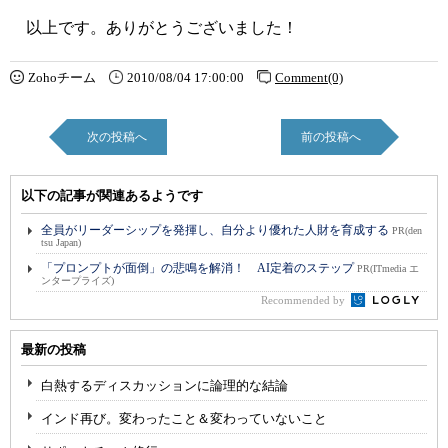
以上です。ありがとうございました！
Zohoチーム
2010/08/04 17:00:00
Comment(0)
次の投稿へ
前の投稿へ
以下の記事が関連あるようです
全員がリーダーシップを発揮し、自分より優れた人財を育成する
PR(den
tsu Japan)
「プロンプトが面倒」の悲鳴を解消！ AI定着のステップ
PR(ITmedia エ
ンタープライズ)
Recommended by
最新の投稿
白熱するディスカッションに論理的な結論
インド再び。変わったこと＆変わっていないこと