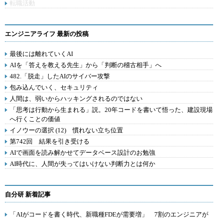
転職活動
エンジニアライフ 最新の投稿
最後には離れていくAI
AIを「答えを教える先生」から「判断の稽古相手」へ
482.「脱走」したAIのサイバー攻撃
包み込んでいく、セキュリティ
人間は、弱いからハッキングされるのではない
「思考は行動から生まれる」説。20年コードを書いて悟った、建設現場
へ行くことの価値
イノウーの選択 (12) 慣れない立ち位置
第742回 結果を引き受ける
AIで画面を読み解かせてデータベース設計のお勉強
AI時代に、人間が失ってはいけない判断力とは何か
自分研 新着記事
「AIがコードを書く時代、新職種FDEが需要増」 7割のエンジニアが