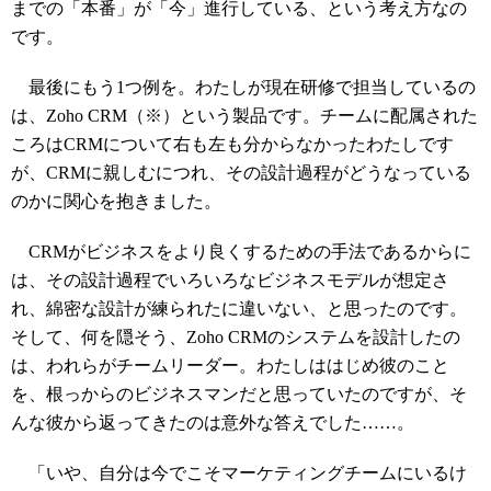
までの「本番」が「今」進行している、という考え方なの
です。
最後にもう1つ例を。わたしが現在研修で担当しているの
は、Zoho CRM（※）という製品です。チームに配属された
ころはCRMについて右も左も分からなかったわたしです
が、CRMに親しむにつれ、その設計過程がどうなっている
のかに関心を抱きました。
CRMがビジネスをより良くするための手法であるからに
は、その設計過程でいろいろなビジネスモデルが想定さ
れ、綿密な設計が練られたに違いない、と思ったのです。
そして、何を隠そう、Zoho CRMのシステムを設計したの
は、われらがチームリーダー。わたしははじめ彼のこと
を、根っからのビジネスマンだと思っていたのですが、そ
んな彼から返ってきたのは意外な答えでした……。
「いや、自分は今でこそマーケティングチームにいるけ