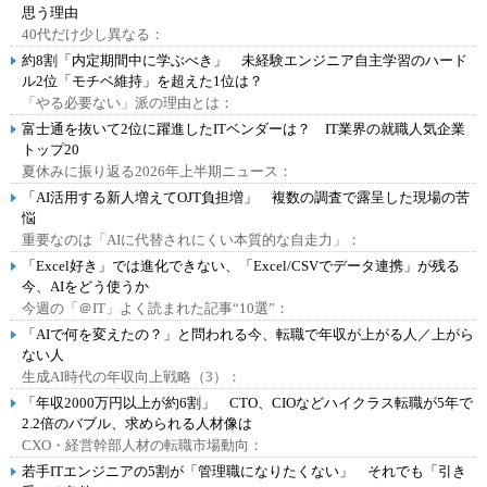
思う理由
40代だけ少し異なる：
約8割「内定期間中に学ぶべき」 未経験エンジニア自主学習のハード
ル2位「モチベ維持」を超えた1位は？
「やる必要ない」派の理由とは：
富士通を抜いて2位に躍進したITベンダーは？ IT業界の就職人気企業
トップ20
夏休みに振り返る2026年上半期ニュース：
「AI活用する新人増えてOJT負担増」 複数の調査で露呈した現場の苦
悩
重要なのは「AIに代替されにくい本質的な自走力」：
「Excel好き」では進化できない、「Excel/CSVでデータ連携」が残る
今、AIをどう使うか
今週の「＠IT」よく読まれた記事“10選”：
「AIで何を変えたの？」と問われる今、転職で年収が上がる人／上がら
ない人
生成AI時代の年収向上戦略（3）：
「年収2000万円以上が約6割」 CTO、CIOなどハイクラス転職が5年で
2.2倍のバブル、求められる人材像は
CXO・経営幹部人材の転職市場動向：
若手ITエンジニアの5割が「管理職になりたくない」 それでも「引き