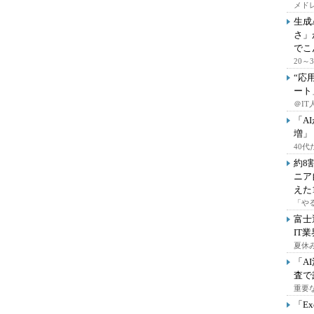
メドレ
生成
さ」
でこ
20
“応
ート
＠IT
「A
増」
40
約8
ニア
えた
「や
富士
IT
夏休
「A
査で
重要
「E