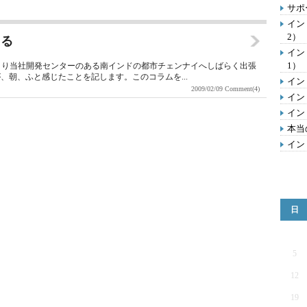
サポ
イン
2）
える
イン
1）
月中旬より当社開発センターのある南インドの都市チェンナイへしばらく出張
、朝、ふと感じたことを記します。このコラムを...
イン
2009/02/09
Comment(4)
イン
イン
本当
イン
日
5
12
19