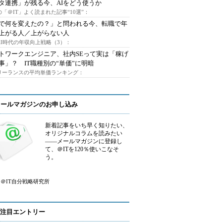
タ連携」が残る今、AIをどう使うか
「＠IT」よく読まれた記事“10選”：
Iで何を変えたの？」と問われる今、転職で年
上がる人／上がらない人
AI時代の年収向上戦略（3）：
トワークエンジニア、社内SEって実は「稼げ
事」？ IT職種別の“単価”に明暗
フリーランスの平均単価ランキング：
メールマガジンのお申し込み
新着記事をいち早く知りたい、
オリジナルコラムを読みたい
――メールマガジンに登録し
て、＠ITを120％使いこなそ
う。
＠IT自分戦略研究所
注目エントリー