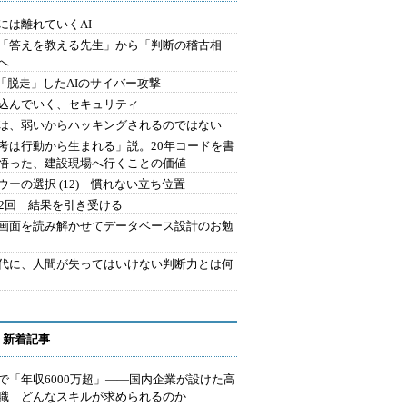
には離れていくAI
を「答えを教える先生」から「判断の稽古相
へ
2.「脱走」したAIのサイバー攻撃
込んでいく、セキュリティ
は、弱いからハッキングされるのではない
考は行動から生まれる」説。20年コードを書
悟った、建設現場へ行くことの価値
ウーの選択 (12) 慣れない立ち位置
42回 結果を引き受ける
で画面を読み解かせてデータベース設計のお勉
時代に、人間が失ってはいけない判断力とは何
 新着記事
で「年収6000万超」――国内企業が設けた高
I職 どんなスキルが求められるのか