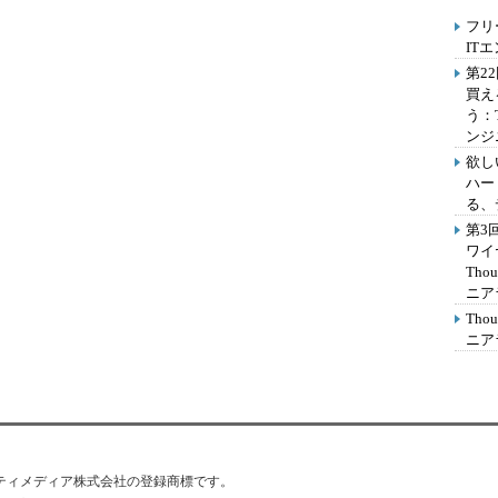
フリ
IT
第2
買え
う：
ンジ
欲し
ハー
る、
第3
ワイ
Th
ニア
Th
ニア
はアイティメディア株式会社の登録商標です。