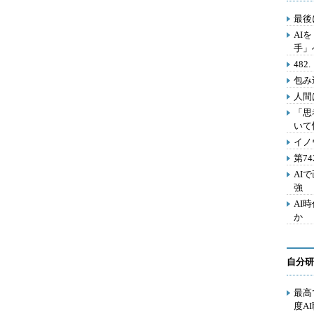
最後
AI
手」
48
包み
人間
「思
いて
イノ
第7
AI
強
AI
か
自分研
最高
度A