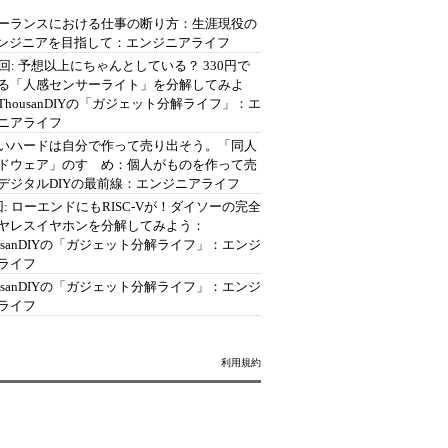
ーランスにおける仕事の断り方：生涯現役の
エンジニアを目指して：エンジニアライフ
2回: 予想以上にちゃんとしている？ 330円で
る「人感センサーライト」を分解してみよ
ThousanDIYの「ガジェット分解ライフ」：エ
ニアライフ
いハードは自分で作って売り出そう。「同人
ドウェア」のすゝめ：個人がものを作って売
デジタルDIYの最前線：エンジニアライフ
回: ローエンドにもRISC-Vが！ダイソーの完全
ヤレスイヤホンを分解してみよう：
ousanDIYの「ガジェット分解ライフ」：エンジ
ライフ
ousanDIYの「ガジェット分解ライフ」：エンジ
ライフ
利用規約