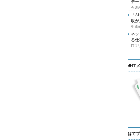
デー
今週の
「A
収が
生成
ネッ
る仕
IT
＠IT
はてブ