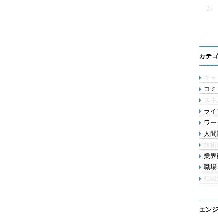
26
カテゴ
キャ
コミ
スキ
ライ
ワー
人間関
技術
業界動
職場 
転職
エンジ