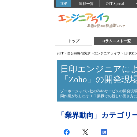
TOP
連載一覧
＠IT Special
トップ
コラムニスト一覧
@IT
>
自分戦略研究所
>
エンジニアライフ
>
日印エン
日印エンジニアによ
「Zoho」の開発現
ゾーホージャパン社のZohoサービスの開発
同作業が映し出すＩＴ業界での新しい働き方
「業界動向」カテゴリ