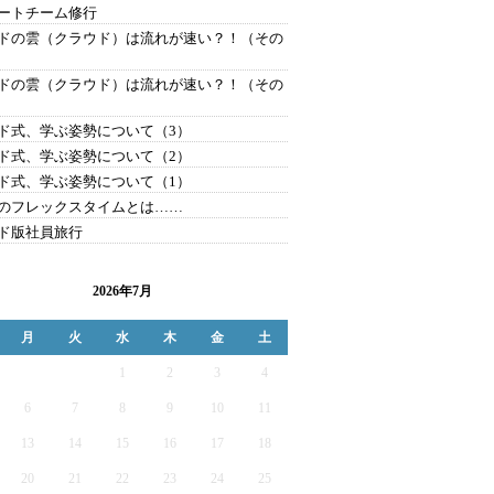
ートチーム修行
ドの雲（クラウド）は流れが速い？！（その
ドの雲（クラウド）は流れが速い？！（その
ド式、学ぶ姿勢について（3）
ド式、学ぶ姿勢について（2）
ド式、学ぶ姿勢について（1）
のフレックスタイムとは……
ド版社員旅行
2026年7月
月
火
水
木
金
土
1
2
3
4
6
7
8
9
10
11
13
14
15
16
17
18
20
21
22
23
24
25