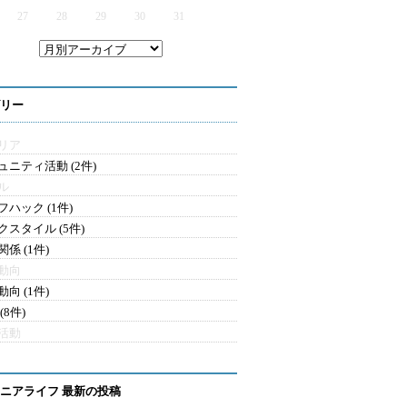
27
28
29
30
31
リー
リア
ュニティ活動 (2件)
ル
フハック (1件)
クスタイル (5件)
係 (1件)
動向
向 (1件)
(8件)
活動
ニアライフ 最新の投稿