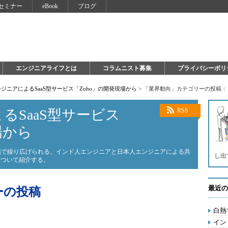
セミナー
eBook
ブログ
エンジニアライフとは
コラムニスト募集
プライバシーポリ
ジニアによるSaaS型サービス「Zoho」の開発現場から
>
「業界動向」カテゴリーの投稿：
るSaaS型サービス
RSS
場から
現場で繰り広げられる、インド人エンジニアと日本人エンジニアによる共
し出
について紹介する。
最近の
ーの投稿
白熱
イン