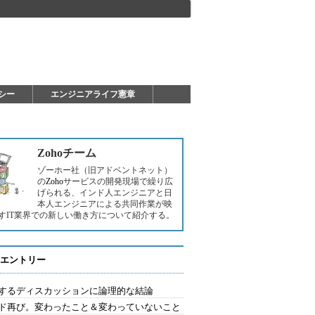
シー
エンジニアライフ憲章
Zohoチーム
ゾーホー社（旧アドベントネット）
の
Zoho
サービスの開発現場で繰り広
げられる、インド人エンジニアと日
本人エンジニアによる共同作業が映
すIT業界での新しい働き方について紹介する。
エントリー
するディスカッションに論理的な結論
ド再び。変わったこと＆変わっていないこと