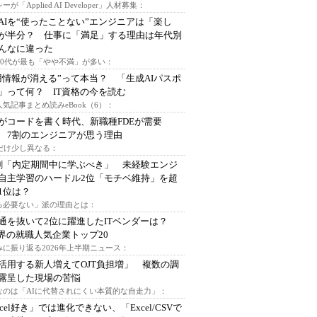
ーが「Applied AI Developer」人材募集：
AIを“使ったことない”エンジニアは「楽し
が半分？ 仕事に「満足」する理由は年代別
んなに違った
～30代が最も「やや不満」が多い：
用情報が消える”って本当？ 「生成AIパスポ
」って何？ IT資格の今を読む
人気記事まとめ読みeBook（6）：
Iがコードを書く時代、新職種FDEが需要
 7割のエンジニアが思う理由
代だけ少し異なる：
割「内定期間中に学ぶべき」 未経験エンジ
自主学習のハードル2位「モチベ維持」を超
1位は？
る必要ない」派の理由とは：
通を抜いて2位に躍進したITベンダーは？
業界の就職人気企業トップ20
みに振り返る2026年上半期ニュース：
I活用する新人増えてOJT負担増」 複数の調
露呈した現場の苦悩
なのは「AIに代替されにくい本質的な自走力」：
xcel好き」では進化できない、「Excel/CSVで