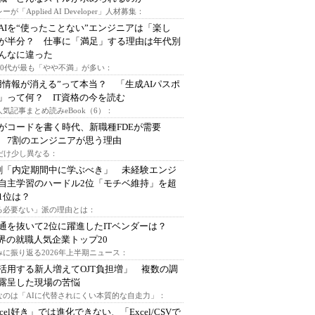
ーが「Applied AI Developer」人材募集：
AIを“使ったことない”エンジニアは「楽し
が半分？ 仕事に「満足」する理由は年代別
んなに違った
～30代が最も「やや不満」が多い：
用情報が消える”って本当？ 「生成AIパスポ
」って何？ IT資格の今を読む
人気記事まとめ読みeBook（6）：
Iがコードを書く時代、新職種FDEが需要
 7割のエンジニアが思う理由
代だけ少し異なる：
割「内定期間中に学ぶべき」 未経験エンジ
自主学習のハードル2位「モチベ維持」を超
1位は？
る必要ない」派の理由とは：
通を抜いて2位に躍進したITベンダーは？
業界の就職人気企業トップ20
みに振り返る2026年上半期ニュース：
I活用する新人増えてOJT負担増」 複数の調
露呈した現場の苦悩
なのは「AIに代替されにくい本質的な自走力」：
xcel好き」では進化できない、「Excel/CSVで