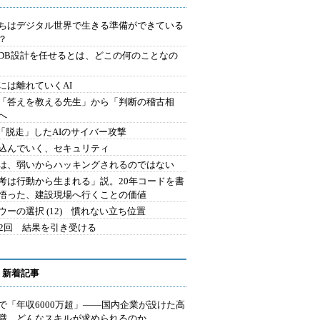
ちはデジタル世界で生きる準備ができている
？
にDB設計を任せるとは、どこの何のことなの
には離れていくAI
を「答えを教える先生」から「判断の稽古相
へ
2.「脱走」したAIのサイバー攻撃
込んでいく、セキュリティ
は、弱いからハッキングされるのではない
考は行動から生まれる」説。20年コードを書
悟った、建設現場へ行くことの価値
ウーの選択 (12) 慣れない立ち位置
42回 結果を引き受ける
 新着記事
で「年収6000万超」――国内企業が設けた高
I職 どんなスキルが求められるのか