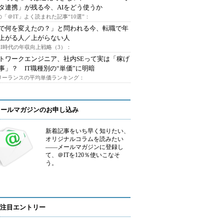
タ連携」が残る今、AIをどう使うか
「＠IT」よく読まれた記事“10選”：
Iで何を変えたの？」と問われる今、転職で年
上がる人／上がらない人
AI時代の年収向上戦略（3）：
トワークエンジニア、社内SEって実は「稼げ
事」？ IT職種別の“単価”に明暗
フリーランスの平均単価ランキング：
メールマガジンのお申し込み
新着記事をいち早く知りたい、
オリジナルコラムを読みたい
――メールマガジンに登録し
て、＠ITを120％使いこなそ
う。
注目エントリー