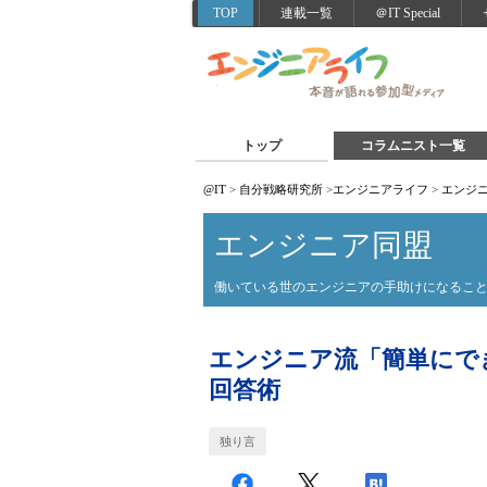
TOP
連載一覧
＠IT Special
トップ
コラムニスト一覧
@IT
>
自分戦略研究所
>
エンジニアライフ
>
エンジ
エンジニア同盟
働いている世のエンジニアの手助けになるこ
エンジニア流「簡単にで
回答術
独り言