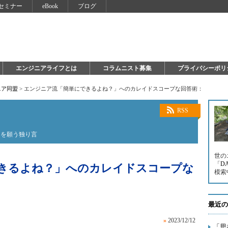
セミナー
eBook
ブログ
エンジニアライフとは
コラムニスト募集
プライバシーポリ
ニア同盟
>
エンジニア流「簡単にできるよね？」へのカレイドスコープな回答術：
RSS
とを願う独り言
世の
「
D
きるよね？」へのカレイドスコープな
模索
最近の
»
2023/12/12
「思