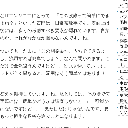
いて
AI
なITエンジニアにとって、「この改修って簡単にでき
バブ
予想
よね？」といった質問は、日常茶飯事です。表面上は
AI
後には、多くの考慮すべき要素が隠れています。言葉
局、
のか、それがなかなか掴めないんですよね。
就職
管理
ついても、たまに「この開発案件、うちでできるよ
ベテ
し、流用すれば簡単でしょ？」なんて聞かれます。こ
AI
す。
だけで全然違うんですけど...」とつぶやいています。
IT
ットが全く異なると、流用はそう簡単ではありませ
と
本気
来る
答えを期待していますよね。私としては、その場で何
要件
稼働
実際には「簡単かどうかは調査しないと...」「可能か
血流
はないですけど...」「見た目だけじゃないんです、要
ンジ
もっと慎重な返答を選ぶことになります。