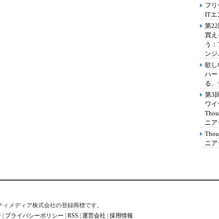
フリ
IT
第2
買え
う：
ンジ
欲し
ハー
る、
第3
ワイ
Th
ニア
Th
ニア
はアイティメディア株式会社の登録商標です。
せ
|
プライバシーポリシー
|
RSS
|
運営会社
|
採用情報