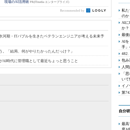
！ 現場のAI活用術
PR(ITmedia エンタープライズ)
私た
Recommended by
のか
AI
か？
最後
氷河期・ITバブルを生きたベテランエンジニアが考える未来予
AI
手」
思う。「結局、何がやりたかったんだっけ？」
48
包み
がAI時代に管理職として最近ちょっと思うこと
人間
「思
いて
イノ
第7
自分研
最高
度A