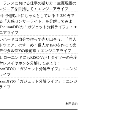
ーランスにおける仕事の断り方：生涯現役の
エンジニアを目指して：エンジニアライフ
2回: 予想以上にちゃんとしている？ 330円で
る「人感センサーライト」を分解してみよ
ThousanDIYの「ガジェット分解ライフ」：エ
ニアライフ
いハードは自分で作って売り出そう。「同人
ドウェア」のすゝめ：個人がものを作って売
デジタルDIYの最前線：エンジニアライフ
回: ローエンドにもRISC-Vが！ダイソーの完全
ヤレスイヤホンを分解してみよう：
ousanDIYの「ガジェット分解ライフ」：エンジ
ライフ
ousanDIYの「ガジェット分解ライフ」：エンジ
ライフ
利用規約