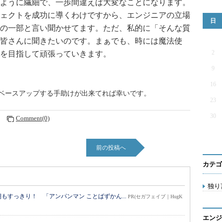
ように繊細で、一歩間違えば大変なことになります。
ェクトを成功に導くわけですから、エンジニアの立場
日
の一部と言い聞かせてます。ただ、私的に「そんな質
皆さんに聞きたいのです。まぁでも、時には魔法使
2
を目指して頑張っていきます。
9
16
ベースアップする手助けが出来てれば幸いです。
23
30
0
Comment(0)
前の投稿へ
カテゴ
独り言
すっきり！ 「アンパンマン ことばずかん...
PR(セガフェイブ｜HugK
エンジ