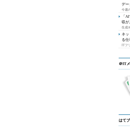
デー
今週の
「A
収が
生成
ネッ
る仕
IT
＠IT
はてブ