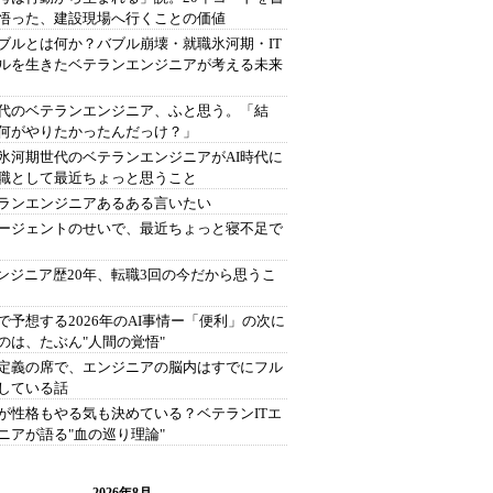
悟った、建設現場へ行くことの価値
バブルとは何か？バブル崩壊・就職氷河期・IT
ルを生きたベテランエンジニアが考える未来
時代のベテランエンジニア、ふと思う。「結
何がやりたかったんだっけ？」
氷河期世代のベテランエンジニアがAI時代に
職として最近ちょっと思うこと
ランエンジニアあるある言いたい
エージェントのせいで、最近ちょっと寝不足で
エンジニア歴20年、転職3回の今だから思うこ
で予想する2026年のAI事情ー「便利」の次に
のは、たぶん"人間の覚悟"
定義の席で、エンジニアの脳内はすでにフル
している話
が性格もやる気も決めている？ベテランITエ
ニアが語る"血の巡り理論"