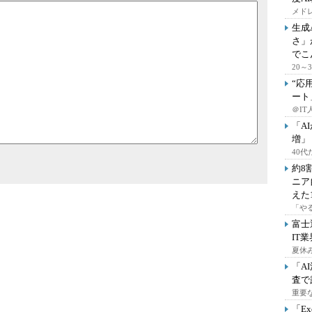
メドレ
生成
さ」
でこ
20
“応
ート
＠IT
「A
増」
40
約8
ニア
えた
「や
富士
IT
夏休
「A
査で
重要
「E