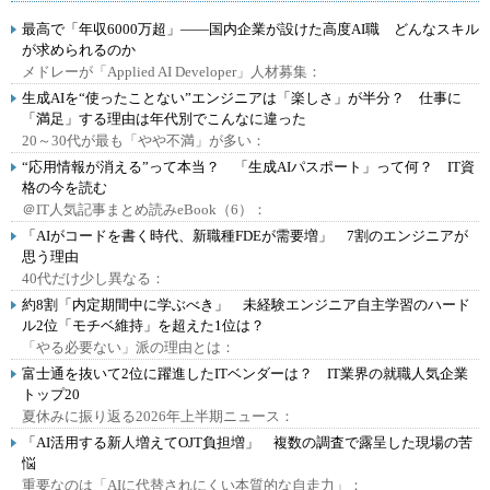
最高で「年収6000万超」――国内企業が設けた高度AI職 どんなスキル
が求められるのか
メドレーが「Applied AI Developer」人材募集：
生成AIを“使ったことない”エンジニアは「楽しさ」が半分？ 仕事に
「満足」する理由は年代別でこんなに違った
20～30代が最も「やや不満」が多い：
“応用情報が消える”って本当？ 「生成AIパスポート」って何？ IT資
格の今を読む
＠IT人気記事まとめ読みeBook（6）：
「AIがコードを書く時代、新職種FDEが需要増」 7割のエンジニアが
思う理由
40代だけ少し異なる：
約8割「内定期間中に学ぶべき」 未経験エンジニア自主学習のハード
ル2位「モチベ維持」を超えた1位は？
「やる必要ない」派の理由とは：
富士通を抜いて2位に躍進したITベンダーは？ IT業界の就職人気企業
トップ20
夏休みに振り返る2026年上半期ニュース：
「AI活用する新人増えてOJT負担増」 複数の調査で露呈した現場の苦
悩
重要なのは「AIに代替されにくい本質的な自走力」：