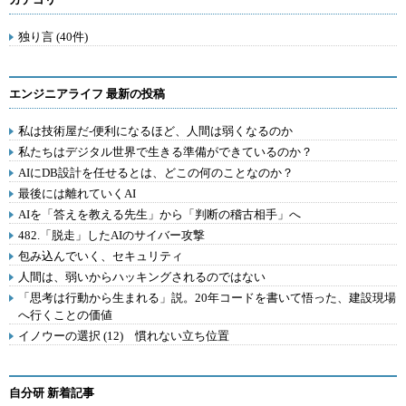
独り言 (40件)
エンジニアライフ 最新の投稿
私は技術屋だ-便利になるほど、人間は弱くなるのか
私たちはデジタル世界で生きる準備ができているのか？
AIにDB設計を任せるとは、どこの何のことなのか？
最後には離れていくAI
AIを「答えを教える先生」から「判断の稽古相手」へ
482.「脱走」したAIのサイバー攻撃
包み込んでいく、セキュリティ
人間は、弱いからハッキングされるのではない
「思考は行動から生まれる」説。20年コードを書いて悟った、建設現場
へ行くことの価値
イノウーの選択 (12) 慣れない立ち位置
自分研 新着記事