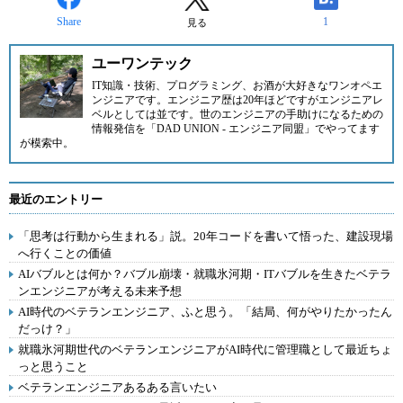
Share
1
見る
ユーワンテック
IT知識・技術、プログラミング、お酒が大好きなワンオペエ
ンジニアです。エンジニア歴は20年ほどですがエンジニアレ
ベルとしては並です。世のエンジニアの手助けになるための
情報発信を「
DAD UNION - エンジニア同盟
」でやってます
が模索中。
最近のエントリー
「思考は行動から生まれる」説。20年コードを書いて悟った、建設現場
へ行くことの価値
AIバブルとは何か？バブル崩壊・就職氷河期・ITバブルを生きたベテラ
ンエンジニアが考える未来予想
AI時代のベテランエンジニア、ふと思う。「結局、何がやりたかったん
だっけ？」
就職氷河期世代のベテランエンジニアがAI時代に管理職として最近ちょ
っと思うこと
ベテランエンジニアあるある言いたい