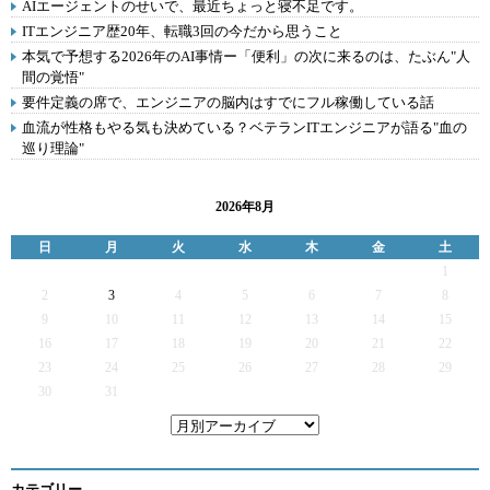
AIエージェントのせいで、最近ちょっと寝不足です。
ITエンジニア歴20年、転職3回の今だから思うこと
本気で予想する2026年のAI事情ー「便利」の次に来るのは、たぶん"人
間の覚悟"
要件定義の席で、エンジニアの脳内はすでにフル稼働している話
血流が性格もやる気も決めている？ベテランITエンジニアが語る"血の
巡り理論"
2026年8月
日
月
火
水
木
金
土
1
2
3
4
5
6
7
8
9
10
11
12
13
14
15
16
17
18
19
20
21
22
23
24
25
26
27
28
29
30
31
カテゴリー