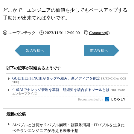
どこかで、エンジニアの価値を少しでもベースアップする
手助けが出来てれば幸いです。
ユーワンテック
2023/11/01 12:00:00
Comment(0)
次の投稿へ
前の投稿へ
以下の記事が関連あるようです
GOETHEとFINCHIがタッグを組み、新メディアを創設
PR(FINCHI on GOE
THE)
生成AIでナレッジ管理を革新 組織知を統合するツールとは
PR(ITmedia
エンタープライズ)
Recommended by
最新の投稿
AIバブルとは何か？バブル崩壊・就職氷河期・ITバブルを生きた
ベテランエンジニアが考える未来予想