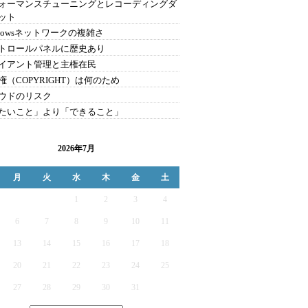
ォーマンスチューニングとレコーディングダ
ット
ndowsネットワークの複雑さ
トロールパネルに歴史あり
イアント管理と主権在民
権（COPYRIGHT）は何のため
ウドのリスク
たいこと」より「できること」
2026年7月
月
火
水
木
金
土
1
2
3
4
6
7
8
9
10
11
13
14
15
16
17
18
20
21
22
23
24
25
27
28
29
30
31