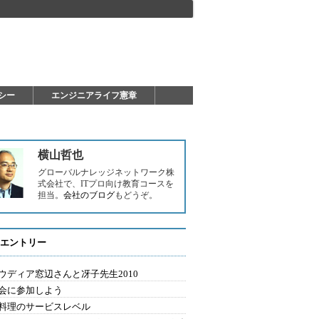
シー
エンジニアライフ憲章
横山哲也
グローバルナレッジネットワーク株
式会社で、ITプロ向け教育コースを
担当。
会社のブログ
もどうぞ。
エントリー
ウディア窓辺さんと冴子先生2010
会に参加しよう
料理のサービスレベル