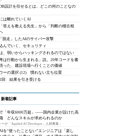
にDB設計を任せるとは、どこの何のことなの
には離れていくAI
を「答えを教える先生」から「判断の稽古相
へ
2.「脱走」したAIのサイバー攻撃
込んでいく、セキュリティ
は、弱いからハッキングされるのではない
考は行動から生まれる」説。20年コードを書
悟った、建設現場へ行くことの価値
ウーの選択 (12) 慣れない立ち位置
42回 結果を引き受ける
 新着記事
で「年収6000万超」――国内企業が設けた高
I職 どんなスキルが求められるのか
ーが「Applied AI Developer」人材募集：
AIを“使ったことない”エンジニアは「楽し