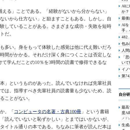
AI
補える」ことである。「経験がないから分からない」
か？
最後
ないから仕方ない」と励ますこともある。しかし、自
AI
験していることがある。さまざまな成功・失敗を短時
手」
トだ。
48
包み
も多い。身をもって体験した感覚は他に代え難いだろ
人間
時間がかかる。それだけ深く身につくことは否定しな
「思
けて学んだことの10％を3時間の読書で修得できるな
いて
イノ
第7
本」というものがあった。読んでいなければ先輩社員
では、指導すべき先輩社員の読書量も少ないため、読
自分研
ることがない。
最高
か、「
コンピュータの名著・古典100冊
」という書籍
度A
メドレ
「読んでいないと恥ずかしい」とまではいかないが、
生成
タイトル通りの本である。ちなみに筆者が読んだ本は