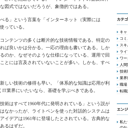
な図式ではないだろうが、象徴的ではある。
べる」という言葉を「インターネット（実際には
カテゴ
で使っている。
キャリ
コミ
コンテンツの多くは断片的な技術情報である。特定の
スキル
れば良いかは分かる。一応の理由も書いてある。しか
ライ
るのか、なぜそのような仕様になっている、運用で回
ワー
ことには言及されていないことが多い。しかも、すべ
人間関
技術動
業界動
新しい技術の修得も早い。「体系的な知識は応用が利
職場 
くIT業界にいたいなら、基礎を学ぶべきである。
転職活
術はすべて1960年代に発明されている」という説が
エンジ
はなかったが、ライトペンを使った対話的システムは
のアイデアは1961年に登場したとされている。古典的な
私た
あるはずだ。
のか