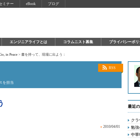
セミナー
eBook
ブログ
エンジニアライフとは
コラムニスト募集
プライバシーポリ
Go, in Peace
>
書を持って、現場に出よう：
RSS
ースを担当
う
最近の
クラ
»
2010/04/01
勉強
中華