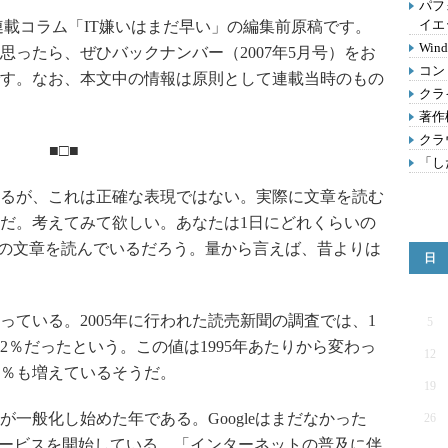
パフ
イエ
rld」の連載コラム「IT嫌いはまだ早い」の編集前原稿です。
Wi
ったら、ぜひバックナンバー（2007年5月号）をお
コン
す。なお、本文中の情報は原則として連載当時のもの
クラ
著作
クラ
■□■
「し
るが、これは正確な表現ではない。実際に文章を読む
だ。考えてみて欲しい。あなたは1日にどれくらいの
量の文章を読んでいるだろう。量から言えば、昔よりは
日
ている。2005年に行われた読売新聞の調査では、1
5
2％だったという。この値は1995年あたりから変わっ
12
11％も増えているそうだ。
19
が一般化し始めた年である。Googleはまだなかった
26
apanがサービスを開始している。「インターネットの普及に伴