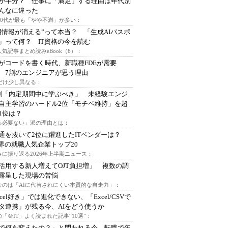
が半分？ 仕事に「満足」する理由は年代別
んなに違った
～30代が最も「やや不満」が多い：
用情報が消える”って本当？ 「生成AIパスポ
」って何？ IT資格の今を読む
人気記事まとめ読みeBook（6）：
Iがコードを書く時代、新職種FDEが需要
 7割のエンジニアが思う理由
代だけ少し異なる：
割「内定期間中に学ぶべき」 未経験エンジ
自主学習のハードル2位「モチベ維持」を超
1位は？
る必要ない」派の理由とは：
通を抜いて2位に躍進したITベンダーは？
業界の就職人気企業トップ20
みに振り返る2026年上半期ニュース：
I活用する新人増えてOJT負担増」 複数の調
露呈した現場の苦悩
なのは「AIに代替されにくい本質的な自走力」：
xcel好き」では進化できない、「Excel/CSVで
タ連携」が残る今、AIをどう使うか
「＠IT」よく読まれた記事“10選”：
Iで何を変えたの？」と問われる今、転職で年