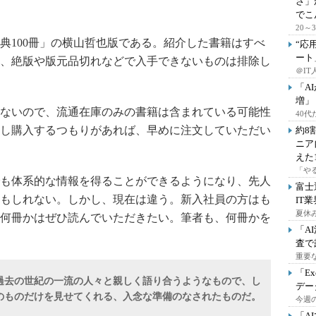
さ」
でこ
20
100冊」の横山哲也版である。紹介した書籍はすべ
“応
ート
、絶版や版元品切れなどで入手できないものは排除し
＠IT
「A
増」
ないので、流通在庫のみの書籍は含まれている可能性
40
し購入するつもりがあれば、早めに注文していただい
約8
ニア
えた
「や
も体系的な情報を得ることができるようになり、先人
富士
もしれない。しかし、現在は違う。新入社員の方はも
IT
夏休
何冊かはぜひ読んでいただきたい。筆者も、何冊かを
「A
査で
重要
「E
過去の世紀の一流の人々と親しく語り合うようなもので、し
デー
のものだけを見せてくれる、入念な準備のなされたものだ。
今週の
「A