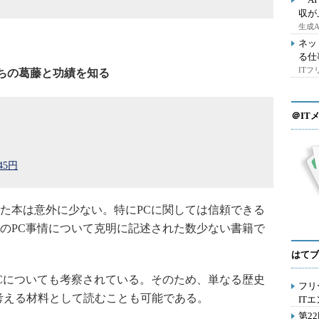
収が
生成
ネッ
る仕
IT
ちの葛藤と功績を知る
＠IT
045円
た本は意外に少ない。特にPCに関しては信頼できる
のPC事情について克明に記述された数少ない書籍で
はてブ
Cについても考察されている。そのため、単なる歴史
フリ
いて考える材料として読むことも可能である。
IT
第2