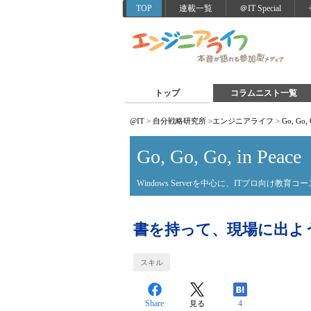
TOP
連載一覧
＠IT Special
トップ
コラムニスト一覧
@IT
>
自分戦略研究所
>
エンジニアライフ
>
Go, Go, 
Go, Go, Go, in Peace
Windows Serverを中心に、ITプロ向け教育コ
書を持って、現場に出よ
スキル
Share
4
見る