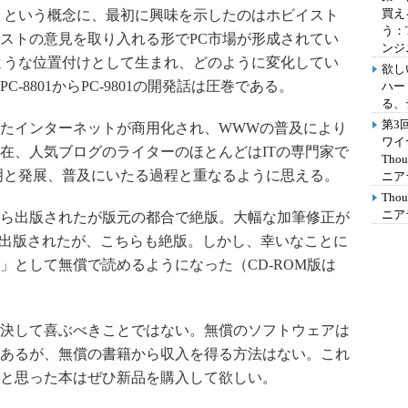
買え
）という概念に、最初に興味を示したのはホビイスト
う：
ストの意見を取り入れる形でPC市場が形成されてい
ンジ
ような位置付けとして生まれ、どのように変化してい
欲し
8801からPC-9801の開発話は圧巻である。
ハー
る、
第3
たインターネットが商用化され、WWWの普及により
ワイ
在、人気ブログのライターのほとんどはITの専門家で
Th
明と発展、普及にいたる過程と重なるように思える。
ニア
Th
ニア
ら出版されたが版元の都合で絶版。大幅な加筆修正が
ら出版されたが、こちらも絶版。しかし、幸いなことに
」として無償で読めるようになった（CD-ROM版は
決して喜ぶべきことではない。無償のソフトウェアは
あるが、無償の書籍から収入を得る方法はない。これ
と思った本はぜひ新品を購入して欲しい。