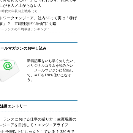
上がる人／上がらない人
AI時代の年収向上戦略（3）：
トワークエンジニア、社内SEって実は「稼げ
事」？ IT職種別の“単価”に明暗
フリーランスの平均単価ランキング：
メールマガジンのお申し込み
新着記事をいち早く知りたい、
オリジナルコラムを読みたい
――メールマガジンに登録し
て、＠ITを120％使いこなそ
う。
注目エントリー
ーランスにおける仕事の断り方：生涯現役の
エンジニアを目指して：エンジニアライフ
2回: 予想以上にちゃんとしている？ 330円で