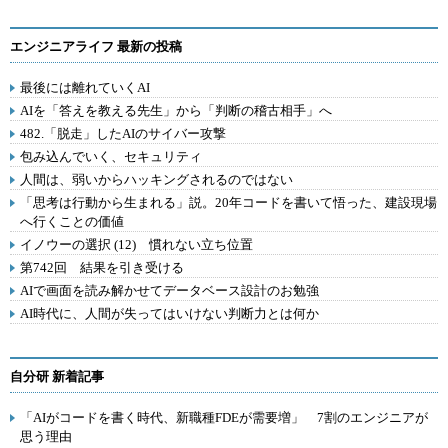
エンジニアライフ 最新の投稿
最後には離れていくAI
AIを「答えを教える先生」から「判断の稽古相手」へ
482.「脱走」したAIのサイバー攻撃
包み込んでいく、セキュリティ
人間は、弱いからハッキングされるのではない
「思考は行動から生まれる」説。20年コードを書いて悟った、建設現場
へ行くことの価値
イノウーの選択 (12) 慣れない立ち位置
第742回 結果を引き受ける
AIで画面を読み解かせてデータベース設計のお勉強
AI時代に、人間が失ってはいけない判断力とは何か
自分研 新着記事
「AIがコードを書く時代、新職種FDEが需要増」 7割のエンジニアが
思う理由