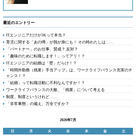
最近のエントリー
ITエンジニアだけが3Kって本当？
育児に関する「あの噂」が我が身にも！ その時わたしは……
「パートナー」のお仕事、賛成？ 反対？
「趣味のために転職します！」ってアリ！？
ITエンジニアの結婚は「壁」だらけ！？
「時間外勤務（残業）手当アップ」は、ワークライフバランス充実のチ
ャンス！？
「結婚」って転職活動に不利なんですか！？
ワークライフバランスの大敵、「残業」について考える
制度、制度というけれど……
「非常事態」の備え、万全ですか？
2026年7月
日
月
火
水
木
金
土