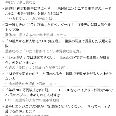
40代だけ少し異なる：
約8割「内定期間中に学ぶべき」 未経験エンジニア自主学習のハード
ル2位「モチベ維持」を超えた1位は？
「やる必要ない」派の理由とは：
富士通を抜いて2位に躍進したITベンダーは？ IT業界の就職人気企業
トップ20
夏休みに振り返る2026年上半期ニュース：
「AI活用する新人増えてOJT負担増」 複数の調査で露呈した現場の苦
悩
重要なのは「AIに代替されにくい本質的な自走力」：
「Excel好き」では進化できない、「Excel/CSVでデータ連携」が残る
今、AIをどう使うか
今週の「＠IT」よく読まれた記事“10選”：
「AIで何を変えたの？」と問われる今、転職で年収が上がる人／上がら
ない人
生成AI時代の年収向上戦略（3）：
「年収2000万円以上が約6割」 CTO、CIOなどハイクラス転職が5年で
2.2倍のバブル、求められる人材像は
CXO・経営幹部人材の転職市場動向：
若手ITエンジニアの5割が「管理職になりたくない」 それでも「引き
受ける条件」とは？