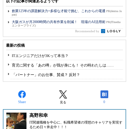
以下の記事が関連あるようです
創業125年の課題解決力×多様な才能で挑む、これからの電通
PR(dentsu Ja
pan)
大阪ガスが月2000時間の共有作業を削減！ 現場のAI活用術
PR(ITmedia
エンタープライズ)
Recommended by
最新の投稿
ITエンジニアだけが3Kって本当？
育児に関する「あの噂」が我が身にも！ その時わたしは……
「パートナー」のお仕事、賛成？ 反対？
Share
0
見る
高野和幸
IT関連職種を中心に、転職希望者の理想のキャリアを実現す
るため日々奔走中！！！