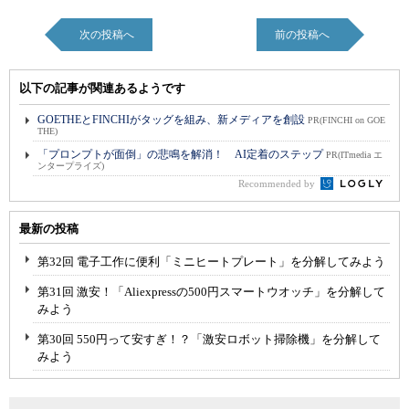
次の投稿へ
前の投稿へ
以下の記事が関連あるようです
GOETHEとFINCHIがタッグを組み、新メディアを創設
PR(FINCHI on GOE
THE)
「プロンプトが面倒」の悲鳴を解消！ AI定着のステップ
PR(ITmedia エ
ンタープライズ)
Recommended by
最新の投稿
第32回 電子工作に便利「ミニヒートプレート」を分解してみよう
第31回 激安！「Aliexpressの500円スマートウオッチ」を分解して
みよう
第30回 550円って安すぎ！？「激安ロボット掃除機」を分解して
みよう