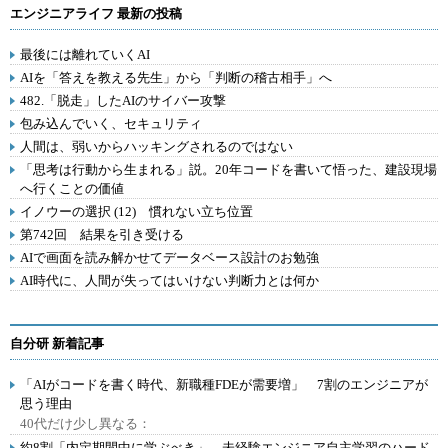
エンジニアライフ 最新の投稿
最後には離れていくAI
AIを「答えを教える先生」から「判断の稽古相手」へ
482.「脱走」したAIのサイバー攻撃
包み込んでいく、セキュリティ
人間は、弱いからハッキングされるのではない
「思考は行動から生まれる」説。20年コードを書いて悟った、建設現場
へ行くことの価値
イノウーの選択 (12) 慣れない立ち位置
第742回 結果を引き受ける
AIで画面を読み解かせてデータベース設計のお勉強
AI時代に、人間が失ってはいけない判断力とは何か
自分研 新着記事
「AIがコードを書く時代、新職種FDEが需要増」 7割のエンジニアが
思う理由
40代だけ少し異なる：
約8割「内定期間中に学ぶべき」 未経験エンジニア自主学習のハード