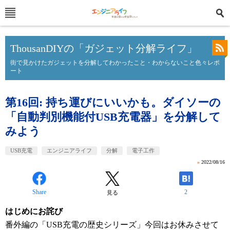
ThousanDIYの「ガジェット分解ライフ」
街で見かけたガジェットを分解してわかったこと・わからないこと色々レポ
ート
第16回: 持ち運びにいいかも。ダイソーの
「自動判別機能付USB充電器」を分解して
みよう
USB充電
エンジニアライフ
分解
電子工作
»
2022/08/16
Share
2
見る
はじめにお詫び
番外編の「USB充電の歴史シリーズ」今回はお休みさせて