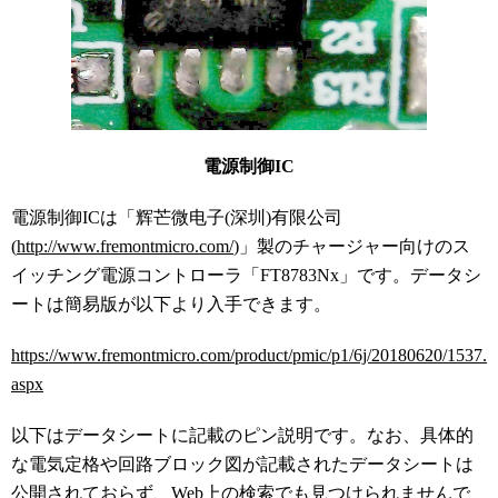
電源制御IC
電源制御ICは「辉芒微电子(深圳)有限公司
(
http://www.fremontmicro.com/
)」製のチャージャー向けのス
イッチング電源コントローラ「FT8783Nx」です。データシ
ートは簡易版が以下より入手できます。
https://www.fremontmicro.com/product/pmic/p1/6j/20180620/1537.
aspx
以下はデータシートに記載のピン説明です。なお、具体的
な電気定格や回路ブロック図が記載されたデータシートは
公開されておらず、Web上の検索でも見つけられませんで