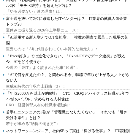
ル2位「モチベ維持」を超えた1位は？
「やる必要ない」派の理由とは：
富士通を抜いて2位に躍進したITベンダーは？ IT業界の就職人気企業
トップ20
夏休みに振り返る2026年上半期ニュース：
「AI活用する新人増えてOJT負担増」 複数の調査で露呈した現場の苦
悩
重要なのは「AIに代替されにくい本質的な自走力」：
「Excel好き」では進化できない、「Excel/CSVでデータ連携」が残る
今、AIをどう使うか
今週の「＠IT」よく読まれた記事“10選”：
「AIで何を変えたの？」と問われる今、転職で年収が上がる人／上がら
ない人
生成AI時代の年収向上戦略（3）：
「年収2000万円以上が約6割」 CTO、CIOなどハイクラス転職が5年で
2.2倍のバブル、求められる人材像は
CXO・経営幹部人材の転職市場動向：
若手ITエンジニアの5割が「管理職になりたくない」 それでも「引き
受ける条件」とは？
若手が求める“納得の働き方”：
ネットワークエンジニア、社内SEって実は「稼げる仕事」？ IT職種別