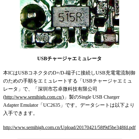
USBチャージャエミュレータ
本ICはUSBコネクタのD+/D-端子に接続しUSB充電電流制御
のための手順をエミュレートする「USBチャージャエミュ
レータ」で、「深圳市芯卓微科技有限公司
(
http://www.semihigh.com.cn/
)」製のSingle USB Charger
Adapter Emulator「UC2635」です。データシートは以下より
入手できます。
http://www.semihigh.com.cn/Upload/20170421/58f9d5be348fd.pdf