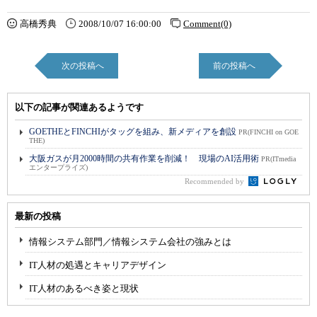
高橋秀典
2008/10/07 16:00:00
Comment(0)
次の投稿へ
前の投稿へ
以下の記事が関連あるようです
GOETHEとFINCHIがタッグを組み、新メディアを創設
PR(FINCHI on GOE
THE)
大阪ガスが月2000時間の共有作業を削減！ 現場のAI活用術
PR(ITmedia
エンタープライズ)
Recommended by
最新の投稿
情報システム部門／情報システム会社の強みとは
IT人材の処遇とキャリアデザイン
IT人材のあるべき姿と現状