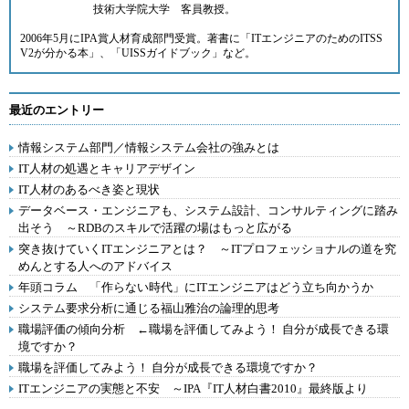
技術大学院大学 客員教授。
2006年5月にIPA賞人材育成部門受賞。著書に「ITエンジニアのためのITSS
V2が分かる本」、「UISSガイドブック」など。
最近のエントリー
情報システム部門／情報システム会社の強みとは
IT人材の処遇とキャリアデザイン
IT人材のあるべき姿と現状
データベース・エンジニアも、システム設計、コンサルティングに踏み
出そう ～RDBのスキルで活躍の場はもっと広がる
突き抜けていくITエンジニアとは？ ～ITプロフェッショナルの道を究
めんとする人へのアドバイス
年頭コラム 「作らない時代」にITエンジニアはどう立ち向かうか
システム要求分析に通じる福山雅治の論理的思考
職場評価の傾向分析 ←職場を評価してみよう！ 自分が成長できる環
境ですか？
職場を評価してみよう！ 自分が成長できる環境ですか？
ITエンジニアの実態と不安 ～IPA『IT人材白書2010』最終版より