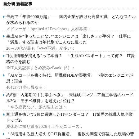
自分研 新着記事
最高で「年収6000万超」――国内企業が設けた高度AI職 どんなスキル
が求められるのか
メドレーが「Applied AI Developer」人材募集：
生成AIを“使ったことない”エンジニアは「楽しさ」が半分？ 仕事に
「満足」する理由は年代別でこんなに違った
20～30代が最も「やや不満」が多い：
“応用情報が消える”って本当？ 「生成AIパスポート」って何？ IT資
格の今を読む
＠IT人気記事まとめ読みeBook（6）：
「AIがコードを書く時代、新職種FDEが需要増」 7割のエンジニアが
思う理由
40代だけ少し異なる：
約8割「内定期間中に学ぶべき」 未経験エンジニア自主学習のハード
ル2位「モチベ維持」を超えた1位は？
「やる必要ない」派の理由とは：
富士通を抜いて2位に躍進したITベンダーは？ IT業界の就職人気企業
トップ20
夏休みに振り返る2026年上半期ニュース：
「AI活用する新人増えてOJT負担増」 複数の調査で露呈した現場の苦