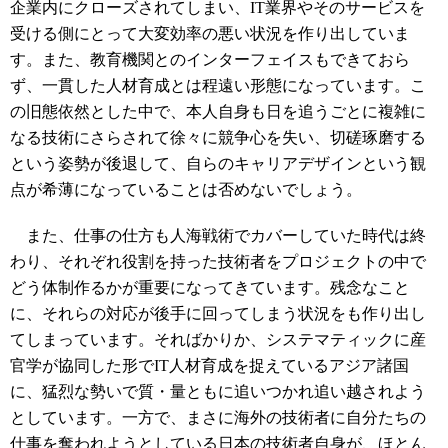
企業内にクローズされてしまい、IT業界やそのサービスを
受ける側にとって大変効率の悪い状況を作り出していま
す。また、教育機関とのインターフェイスもできておら
ず、一貫した人材育成とは程遠い形態になっています。こ
の旧態依然とした中で、本人自身も日を追うごとに複雑に
なる技術にさらされて徐々に競争心を失い、切磋琢磨する
という姿勢が後退して、自らのキャリアデザインという観
点が希薄になっていることは否めないでしょう。
また、仕事の仕方も人海戦術でカバーしていた時代は終
わり、それぞれ役割を持った技術者をプロジェクトの中で
どう体制作るかが重要になってきています。残念なこと
に、それらの対応が後手に回ってしまう状況をも作り出し
てしまっています。そればかりか、システマティックに産
官学が協同した形でIT人材育成を捉えているアジア諸国
に、猛烈な勢いで質・量ともに追いつかれ追い越されよう
としています。一方で、まさに海外の技術者に自分たちの
仕事を奪われようとしている日本の技術者自身が、ほとん