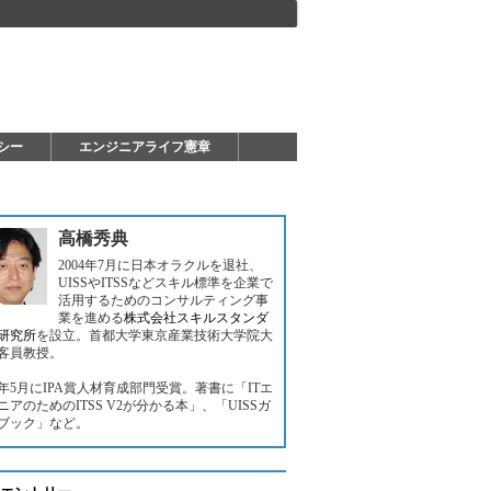
シー
エンジニアライフ憲章
高橋秀典
2004年7月に日本オラクルを退社、
UISSやITSSなどスキル標準を企業で
活用するためのコンサルティング事
業を進める
株式会社スキルスタンダ
研究所
を設立。首都大学東京産業技術大学院大
客員教授。
06年5月にIPA賞人材育成部門受賞。著書に「ITエ
ニアのためのITSS V2が分かる本」、「UISSガ
ブック」など。