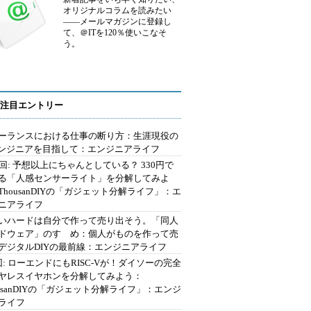
オリジナルコラムを読みたい
――メールマガジンに登録し
て、＠ITを120％使いこなそ
う。
注目エントリー
ーランスにおける仕事の断り方：生涯現役の
エンジニアを目指して：エンジニアライフ
2回: 予想以上にちゃんとしている？ 330円で
る「人感センサーライト」を分解してみよ
ThousanDIYの「ガジェット分解ライフ」：エ
ニアライフ
いハードは自分で作って売り出そう。「同人
ドウェア」のすゝめ：個人がものを作って売
デジタルDIYの最前線：エンジニアライフ
回: ローエンドにもRISC-Vが！ダイソーの完全
ヤレスイヤホンを分解してみよう：
ousanDIYの「ガジェット分解ライフ」：エンジ
ライフ