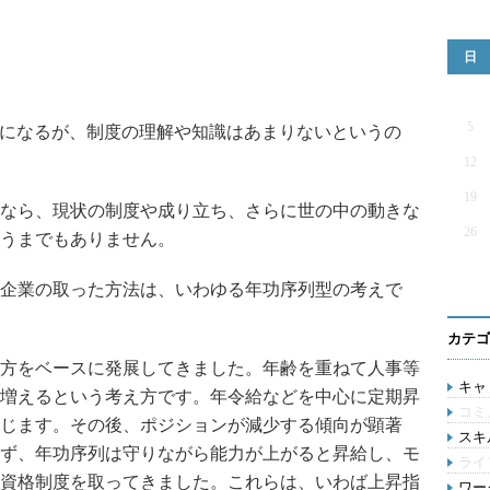
日
5
になるが、制度の理解や知識はあまりないというの
12
19
なら、現状の制度や成り立ち、さらに世の中の動きな
26
うまでもありません。
企業の取った方法は、いわゆる年功序列型の考えで
カテゴ
方をベースに発展してきました。年齢を重ねて人事等
キャリ
増えるという考え方です。年令給などを中心に定期昇
コミ
じます。その後、ポジションが減少する傾向が顕著
スキル
ず、年功序列は守りながら能力が上がると昇給し、モ
ライ
資格制度を取ってきました。これらは、いわば上昇指
ワー