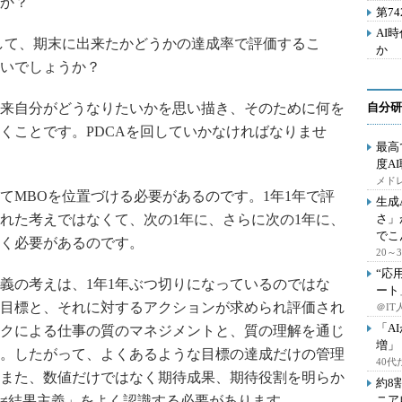
うか？
第7
AI
して、期末に出来たかどうかの達成率で評価するこ
か
いでしょうか？
来自分がどうなりたいかを思い描き、そのために何を
自分研
くことです。PDCAを回していかなければなりませ
最高
度A
メドレ
MBOを位置づける必要があるのです。1年1年で評
生成
れた考えではなくて、次の1年に、さらに次の1年に、
さ」
でこ
く必要があるのです。
20
“応
の考えは、1年1年ぶつ切りになっているのではな
ート
目標と、それに対するアクションが求められ評価され
＠IT
「A
クによる仕事の質のマネジメントと、質の理解を通じ
増」
。したがって、よくあるような目標の達成だけの管理
40
また、数値だけではなく期待成果、期待役割を明らか
約8
≠結果主義」をよく認識する必要があります。
ニア