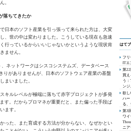
ん。
ルが落ちてきたか
で日本のソフト産業を引っ張って来られた方は、大変
し、世の中は変わりました。こうしている現在も急速
く行っているからいいじゃないかというような現状肯
はてブ
きません。
フリ
IT
ト、ネットワークはシスコシステムズ、データベース
第2
ればきりがありませんが、日本のソフトウェア産業の基盤
買え
しまいました。
う：
ンジ
欲し
スキルレベルが極端に落ちて赤字プロジェクトが多発
ハー
います。だからプロマネが重要だと、また偏った手段ば
る、
います。
第3
ワイ
Th
かった、また育成する方法が分からない、なぜかとい
ニア
たことがない、こういう中堅以上のエンジニアが多い