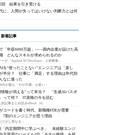
42回 結果を引き受ける
時代に、人間が失ってはいけない判断力とは何
 新着記事
で「年収6000万超」――国内企業が設けた高
I職 どんなスキルが求められるのか
ーが「Applied AI Developer」人材募集：
AIを“使ったことない”エンジニアは「楽し
が半分？ 仕事に「満足」する理由は年代別
んなに違った
～30代が最も「やや不満」が多い：
用情報が消える”って本当？ 「生成AIパスポ
」って何？ IT資格の今を読む
人気記事まとめ読みeBook（6）：
Iがコードを書く時代、新職種FDEが需要
 7割のエンジニアが思う理由
代だけ少し異なる：
割「内定期間中に学ぶべき」 未経験エンジ
自主学習のハードル2位「モチベ維持」を超