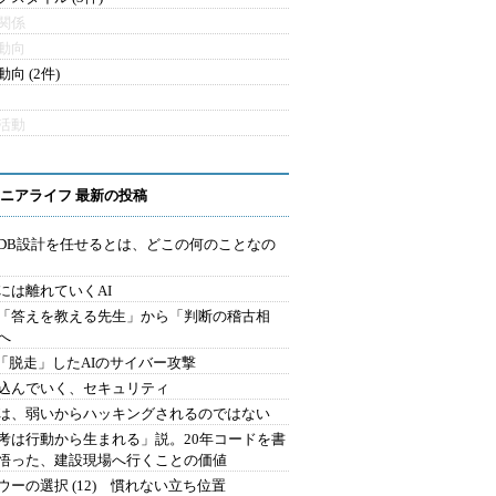
関係
動向
向 (2件)
活動
ニアライフ 最新の投稿
にDB設計を任せるとは、どこの何のことなの
には離れていくAI
を「答えを教える先生」から「判断の稽古相
へ
2.「脱走」したAIのサイバー攻撃
込んでいく、セキュリティ
は、弱いからハッキングされるのではない
考は行動から生まれる」説。20年コードを書
悟った、建設現場へ行くことの価値
ウーの選択 (12) 慣れない立ち位置