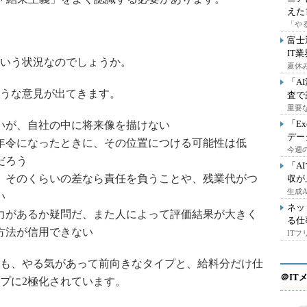
えた
「や
富士
IT
いう状況なのでしょうか。
夏休
「A
うな意見が出てきます。
査で
重要
「E
いが、自社の中に将来像を描けない
デー
年令になったときに、その位置につける可能性は低
今週の
だろう
「A
、そのくらいの差なら責任を負うことや、残業代がつ
収が
生成
い
ネッ
力があるか疑問だ、また人によって評価結果が大きく
る仕
方法が信用できない
IT
も、やる気があって前向きなタイプと、給料分だけ仕
＠IT
プに2極化されています。