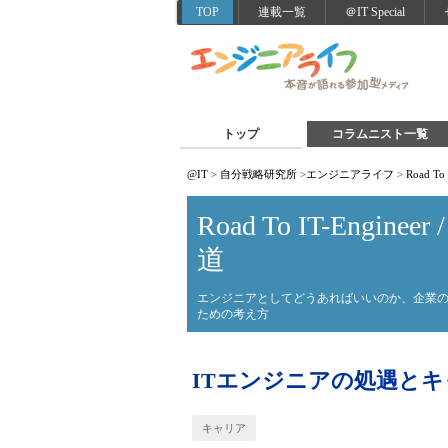
TOP
連載一覧
＠IT Special
トップ
コラムニスト一覧
@IT
>
自分戦略研究所
>
エンジニアライフ
>
Road T
Road To IT-Engi
道
エンジニアとしてどうあればいいのか、企業
ための考え方
ITエンジニアの処遇と
キャリア