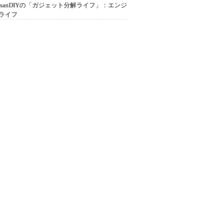
ousanDIYの「ガジェット分解ライフ」：エンジ
ライフ