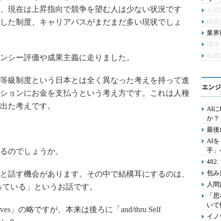
、現在は上昇指向で競争を望む人は少ない状況です
人間
した制度、キャリアパスがまだまだ多い現状でしょ
技術
業界動
職場
転職
ンシー評価や成果主義に走りました。
等級制度という日本とは全く異なった考えを持って進
エンジ
ションにお金を支払うという考え方です。これは人種
出た考えです。
AI
か？
最後
AI
手」
るのでしょうか。
48
包み
と話す機会があります。その中で結構耳にするのは、
人間
っている」というお話です。
「思
いて
tives」の略ですが、本来は後ろに「and/thru Self
イノ