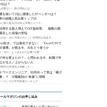
1位は？
る必要ない」派の理由とは：
通を抜いて2位に躍進したITベンダーは？
業界の就職人気企業トップ20
みに振り返る2026年上半期ニュース：
I活用する新人増えてOJT負担増」 複数の調
露呈した現場の苦悩
なのは「AIに代替されにくい本質的な自走力」：
xcel好き」では進化できない、「Excel/CSVで
タ連携」が残る今、AIをどう使うか
「＠IT」よく読まれた記事“10選”：
Iで何を変えたの？」と問われる今、転職で年
上がる人／上がらない人
AI時代の年収向上戦略（3）：
トワークエンジニア、社内SEって実は「稼げ
事」？ IT職種別の“単価”に明暗
フリーランスの平均単価ランキング：
メールマガジンのお申し込み
新着記事をいち早く知りたい、