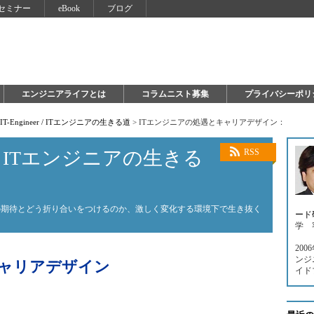
セミナー
eBook
ブログ
エンジニアライフとは
コラムニスト募集
プライバシーポリ
o IT-Engineer / ITエンジニアの生きる道
>
ITエンジニアの処遇とキャリアデザイン：
neer / ITエンジニアの生きる
RSS
の期待とどう折り合いをつけるのか、激しく変化する環境下で生き抜く
ード
学 
20
ンジ
キャリアデザイン
イド