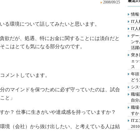
最近の
»
2008/09/25
情報
IT
いる環境について話してみたいと思います。
IT
デー
貪欲だが、処遇、特にお金に関することには淡白だと
ンサ
そこはとても気になる部分なのです。
活躍
突き
ェッ
ス
年頭
コメントしています。
どう
シス
分のマインドを保つために必ず守っていたのは、試合
職場
こと」
自分
職場
すか？ 仕事に生きがいや達成感を持っていますか？
すか
IT
環境（会社）から抜け出したい、と考えている人は結
20