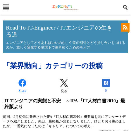
Road To IT-Engineer / ITエンジニアの生き
る道
エンジニアとしてどうあればいいのか、企業の期待とどう折り合いをつける
のか、激しく変化する環境下で生き抜くための考え方
「業界動向」カテゴリーの投稿
Share
0
見る
ITエンジニアの実態と不安 ～IPA『IT人材白書2010』最
終版より
前回、5月初旬に発表されたIPA『IT人材白書2010』概要編を元にアンケートデ
ータを紹介しました。先日、最終版が発表となりました。ひととおり眺めまし
たが、一番気になったのは「キャリア」についての考え...