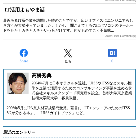
2010/06/02
Comment(0)
IT活用よもやま話
最近あるIT系企業を訪問した時のことですが、広いオフィスにエンジニアらし
き方々が大勢座っていました。しかし、聞こえてくるのはパソコンのキーボー
ドをたたくカチャカチャいう音だけです。何かものすごく不気味...
2008/11/04
Comment(0)
Share
0
見る
高橋秀典
2004年7月に日本オラクルを退社、UISSやITSSなどスキル標
準を企業で活用するためのコンサルティング事業を進める
株
式会社スキルスタンダード研究所
を設立。首都大学東京産業
技術大学院大学 客員教授。
2006年5月にIPA賞人材育成部門受賞。著書に「ITエンジニアのためのITSS
V2が分かる本」、「UISSガイドブック」など。
最近のエントリー