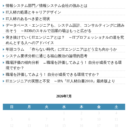
情報システム部門／情報システム会社の強みとは
IT人材の処遇とキャリアデザイン
IT人材のあるべき姿と現状
データベース・エンジニアも、システム設計、コンサルティングに踏み
出そう ～RDBのスキルで活躍の場はもっと広がる
突き抜けていくITエンジニアとは？ ～ITプロフェッショナルの道を究
めんとする人へのアドバイス
年頭コラム 「作らない時代」にITエンジニアはどう立ち向かうか
システム要求分析に通じる福山雅治の論理的思考
職場評価の傾向分析 ←職場を評価してみよう！ 自分が成長できる環
境ですか？
職場を評価してみよう！ 自分が成長できる環境ですか？
ITエンジニアの実態と不安 ～IPA『IT人材白書2010』最終版より
2026年7月
日
月
火
水
木
金
土
1
2
3
4
5
6
7
8
9
10
11
12
13
14
15
16
17
18