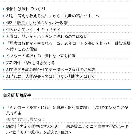
最後には離れていくAI
AIを「答えを教える先生」から「判断の稽古相手」へ
482.「脱走」したAIのサイバー攻撃
包み込んでいく、セキュリティ
人間は、弱いからハッキングされるのではない
「思考は行動から生まれる」説。20年コードを書いて悟った、建設現場
へ行くことの価値
イノウーの選択 (12) 慣れない立ち位置
第742回 結果を引き受ける
AIで画面を読み解かせてデータベース設計のお勉強
AI時代に、人間が失ってはいけない判断力とは何か
自分研 新着記事
「AIがコードを書く時代、新職種FDEが需要増」 7割のエンジニアが
思う理由
40代だけ少し異なる：
約8割「内定期間中に学ぶべき」 未経験エンジニア自主学習のハード
ル2位「モチベ維持」を超えた1位は？