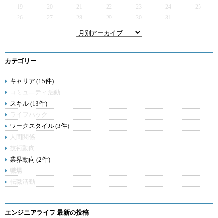
19
20
21
22
23
24
25
26
27
28
29
30
31
カテゴリー
キャリア (15件)
コミュニティ活動
スキル (13件)
ライフハック
ワークスタイル (3件)
人間関係
技術動向
業界動向 (2件)
職場
転職活動
エンジニアライフ 最新の投稿