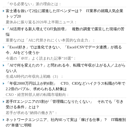
「やる必要ない」派の理由とは：
富士通を抜いて2位に躍進したITベンダーは？ IT業界の就職人気企業
トップ20
夏休みに振り返る2026年上半期ニュース：
「AI活用する新人増えてOJT負担増」 複数の調査で露呈した現場の苦
悩
重要なのは「AIに代替されにくい本質的な自走力」：
「Excel好き」では進化できない、「Excel/CSVでデータ連携」が残る
今、AIをどう使うか
今週の「＠IT」よく読まれた記事“10選”：
「AIで何を変えたの？」と問われる今、転職で年収が上がる人／上がら
ない人
生成AI時代の年収向上戦略（3）：
「年収2000万円以上が約6割」 CTO、CIOなどハイクラス転職が5年で
2.2倍のバブル、求められる人材像は
CXO・経営幹部人材の転職市場動向：
若手ITエンジニアの5割が「管理職になりたくない」 それでも「引き
受ける条件」とは？
若手が求める“納得の働き方”：
ネットワークエンジニア、社内SEって実は「稼げる仕事」？ IT職種別
の“単価”に明暗