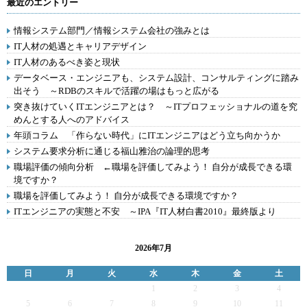
最近のエントリー
情報システム部門／情報システム会社の強みとは
IT人材の処遇とキャリアデザイン
IT人材のあるべき姿と現状
データベース・エンジニアも、システム設計、コンサルティングに踏み
出そう ～RDBのスキルで活躍の場はもっと広がる
突き抜けていくITエンジニアとは？ ～ITプロフェッショナルの道を究
めんとする人へのアドバイス
年頭コラム 「作らない時代」にITエンジニアはどう立ち向かうか
システム要求分析に通じる福山雅治の論理的思考
職場評価の傾向分析 ←職場を評価してみよう！ 自分が成長できる環
境ですか？
職場を評価してみよう！ 自分が成長できる環境ですか？
ITエンジニアの実態と不安 ～IPA『IT人材白書2010』最終版より
2026年7月
日
月
火
水
木
金
土
1
2
3
4
5
6
7
8
9
10
11