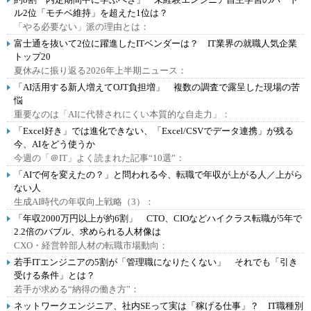
ル2位「モチベ維持」を超えた1位は？
「やる必要ない」派の理由とは：
富士通を抜いて2位に躍進したITベンダーは？ IT業界の就職人気企業
トップ20
夏休みに振り返る2026年上半期ニュース：
「AI活用する新人増えてOJT負担増」 複数の調査で露呈した現場の苦
悩
重要なのは「AIに代替されにくい本質的な自走力」：
「Excel好き」では進化できない、「Excel/CSVでデータ連携」が残る
今、AIをどう使うか
今週の「＠IT」よく読まれた記事“10選”：
「AIで何を変えたの？」と問われる今、転職で年収が上がる人／上がら
ない人
生成AI時代の年収向上戦略（3）：
「年収2000万円以上が約6割」 CTO、CIOなどハイクラス転職が5年で
2.2倍のバブル、求められる人材像は
CXO・経営幹部人材の転職市場動向：
若手ITエンジニアの5割が「管理職になりたくない」 それでも「引き
受ける条件」とは？
若手が求める“納得の働き方”：
ネットワークエンジニア、社内SEって実は「稼げる仕事」？ IT職種別