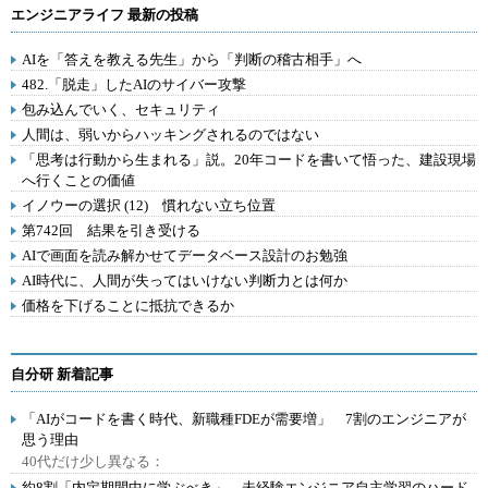
エンジニアライフ 最新の投稿
AIを「答えを教える先生」から「判断の稽古相手」へ
482.「脱走」したAIのサイバー攻撃
包み込んでいく、セキュリティ
人間は、弱いからハッキングされるのではない
「思考は行動から生まれる」説。20年コードを書いて悟った、建設現場
へ行くことの価値
イノウーの選択 (12) 慣れない立ち位置
第742回 結果を引き受ける
AIで画面を読み解かせてデータベース設計のお勉強
AI時代に、人間が失ってはいけない判断力とは何か
価格を下げることに抵抗できるか
自分研 新着記事
「AIがコードを書く時代、新職種FDEが需要増」 7割のエンジニアが
思う理由
40代だけ少し異なる：
約8割「内定期間中に学ぶべき」 未経験エンジニア自主学習のハード