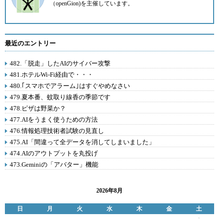
（openGion)を主催しています。
最近のエントリー
482.「脱走」したAIのサイバー攻撃
481.ホテルWi-Fi経由で・・・
480.｢スマホでアラーム｣はすぐやめなさい
479.夏本番、蚊取り線香の季節です
478.ピザは野菜か？
477.AIをうまく使うための方法
476.情報処理技術者試験の見直し
475.AI「間違って全データを消してしまいました」
474.AIのアウトプットを丸投げ
473.Geminiの「アバター」機能
2026年8月
日
月
火
水
木
金
土