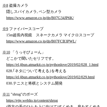
※8
盗撮カメラ
隠しスパイカメラ, ペン型カメラ
https://www.amazon.co.jp/dp/B07G34JP6K/
※9
ファイバースコープ
15m超長内視鏡 スネークカメラ マイクロスコープ
https://www.amazon.co.jp/dp/B07FCB3PWL/
※10
「うっそぴょーん」
どこかで聞いたセリフです。
https://el.jibun.atmarkit.co.jp/pythonlove/2019/02/028_1.html
028.｢ネタについて考える｣を考える
https://el.jibun.atmarkit.co.jp/pythonlove/2019/02/029.html
030.テニスと将棋とシステム開発
※11
"shrug"のポーズ
https://ejje.weblio.jp/content/shrug
(両方の手のひらを上に向けて)すくめる、肩をすくめる、