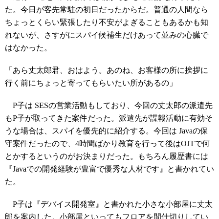
た。今日が客先常駐の初日だったからだ。普通の人間なら
ちょっとくらい緊張したり不安がよぎることもあるかも知
れないが、さすがにスパイ候補生だけあって並みの心臓で
はなかった。
「あら丈太郎君、おはよう。あのね、お客様の所に挨拶に
行く前にちょっと寄ってもらいたい所があるの」
P子は SESの営業活動もしており、今回の丈太郎の派遣先
もP子が取ってきた案件だった。派遣先が諜報活動に有効そ
うな場合は、スパイを優先的に紹介する。今回は Javaの保
守案件だったので、4時間ばかり教育を行って後はOJTで何
とかするというのがお決まりだった。もちろん履歴書には
『Javaでの開発経験が豊富で優秀な人材です』と書かれてい
た。
P子は『デバイス開発室』と書かれた小さな小部屋に丈太
郎を案内した。小部屋といってもフロアを間仕切りしてい