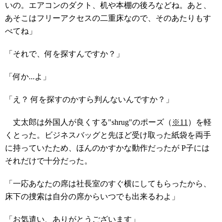
いの。エアコンのダクト、机や本棚の後ろなどね。あと、
あそこはフリーアクセスの二重床なので、そのあたりもす
べてね」
「それで、何を探すんですか？」
「何か...よ」
「え？ 何を探すのかすら判んないんですか？」
丈太郎は外国人が良くする"shrug"のポーズ（
※11
）を軽
くとった。ビジネスバッグと先ほど受け取った紙袋を両手
に持っていたため、ほんのかすかな動作だったが P子には
それだけで十分だった。
「一応あなたの席は社長室のすぐ横にしてもらったから、
床下の捜索は自分の席からいつでも出来るわよ」
「お気遣い、ありがとうございます」