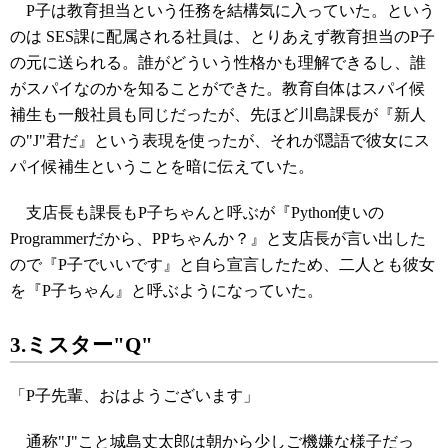
P子は教育担当という任務を結構気に入っていた。という
のは SES課に配属される社員は、とりあえず教育担当のP子
の元に送られる。誰がどういう性格かも理解できるし、誰
がスパイなのかを知ることができた。教育自体はスパイ候
補生も一般社員も同じだったが、先ほど川島課長が『新人
の"J"君だ』という表現を使ったが、それが隠語で彼女にス
パイ候補生ということを暗に伝えていた。
支店長も課長もP子ちゃんと呼ぶが『Python使いの
Programmerだから、PPちゃんか？』と支店長が言い出した
ので『P子でいいです』と自ら宣言したため、二人とも彼女
を『P子ちゃん』と呼ぶようになっていた。
3.ミスター"Q"
「P子先輩、おはようございます」
通称"J"こと城島丈太郎は朝から少しご機嫌な様子だっ