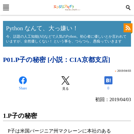
Python なんて、大っ嫌い！
今、話題の人工知能(AI)などで人気のPython。初心者に優しいとか言われて
いますが、全然優しくない！ という事を、つらつら、愚痴っていきます
P01.P子の秘密 [小説：CIA京都支店]
»
2019/04/03
Share
0
見る
初回：2019/04/03
1.P子の秘密
P子は米国バージニア州マクレーンに本社のある