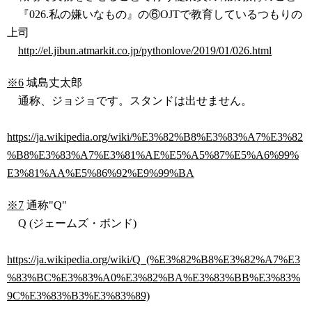
『026.私の嫌いなもの』の⑥OJTで教育しているつもりの
上司
http://el.jibun.atmarkit.co.jp/pythonlove/2019/01/026.html
※6
城島丈太郎
通称、ジョジョです。スタンドは出せません。
https://ja.wikipedia.org/wiki/%E3%82%B8%E3%83%A7%E3%82
%B8%E3%83%A7%E3%81%AE%E5%A5%87%E5%A6%99%
E3%81%AA%E5%86%92%E9%99%BA
※7
通称"Q"
Q (ジェームズ・ボンド)
https://ja.wikipedia.org/wiki/Q_(%E3%82%B8%E3%82%A7%E3
%83%BC%E3%83%A0%E3%82%BA%E3%83%BB%E3%83%
9C%E3%83%B3%E3%83%89)