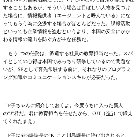
することもあるが、そういう場合は目ぼしい人物を見つけ
た場合に、情報提供者（エージェントと呼んでいる）にな
ってもらう為に交渉する場合がほとんどだった。諜報活動
といっても企業情報を盗むというより、米国の安全にかか
わる情報の流出を防ぐ方が主な任務だ。
もう1つの任務は、派遣する社員の教育担当だった。スパ
イとしての心得は本国でみっちり研修しているので問題な
いが、SEとして客先常駐する前に、それなりのプログラミ
ング知識やコミュニケーションスキルが必要だった。
-----
「P子ちゃんに紹介しておくよ。今度うちに入った新人
の"J"君だ。君に教育担当を任せたから、OJT（
※5
）で鍛え
てくれたまえ」
P子はSES課課長の"K"こと川島課長に呼び出されると、