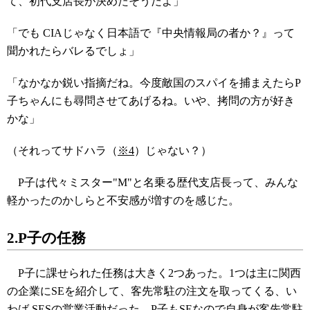
て、初代支店長が決めたそうだよ」
「でも CIAじゃなく日本語で『中央情報局の者か？』って
聞かれたらバレるでしょ」
「なかなか鋭い指摘だね。今度敵国のスパイを捕まえたらP
子ちゃんにも尋問させてあげるね。いや、拷問の方が好き
かな」
（それってサドハラ（
※4
）じゃない？）
P子は代々ミスター"M"と名乗る歴代支店長って、みんな
軽かったのかしらと不安感が増すのを感じた。
2.P子の任務
P子に課せられた任務は大きく2つあった。1つは主に関西
の企業にSEを紹介して、客先常駐の注文を取ってくる、い
わば SESの営業活動だった。P子もSEなので自身が客先常駐