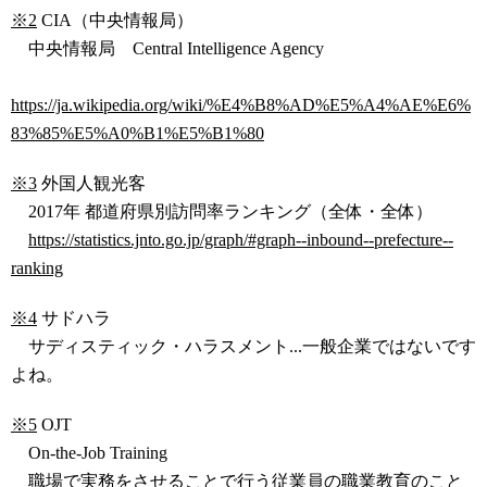
※2
CIA（中央情報局）
中央情報局 Central Intelligence Agency
https://ja.wikipedia.org/wiki/%E4%B8%AD%E5%A4%AE%E6%
83%85%E5%A0%B1%E5%B1%80
※3
外国人観光客
2017年 都道府県別訪問率ランキング（全体・全体）
https://statistics.jnto.go.jp/graph/#graph--inbound--prefecture--
ranking
※4
サドハラ
サディスティック・ハラスメント...一般企業ではないです
よね。
※5
OJT
On-the-Job Training
職場で実務をさせることで行う従業員の職業教育のこと