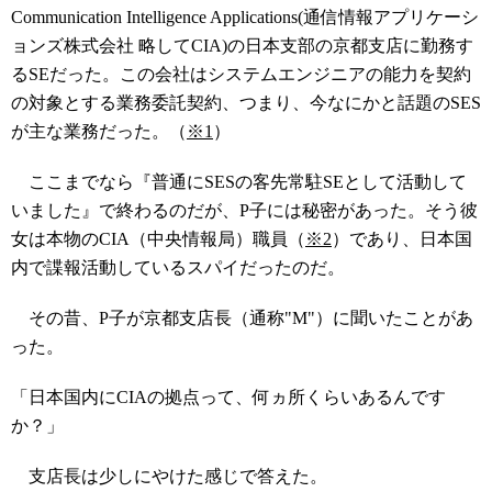
Communication Intelligence Applications(通信情報アプリケーシ
ョンズ株式会社 略してCIA)の日本支部の京都支店に勤務す
るSEだった。この会社はシステムエンジニアの能力を契約
の対象とする業務委託契約、つまり、今なにかと話題のSES
が主な業務だった。（
※1
）
ここまでなら『普通にSESの客先常駐SEとして活動して
いました』で終わるのだが、P子には秘密があった。そう彼
女は本物のCIA（中央情報局）職員（
※2
）であり、日本国
内で諜報活動しているスパイだったのだ。
その昔、P子が京都支店長（通称"M"）に聞いたことがあ
った。
「日本国内にCIAの拠点って、何ヵ所くらいあるんです
か？」
支店長は少しにやけた感じで答えた。