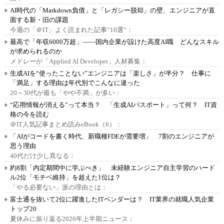
AI時代の「Markdown負債」と「レガシー脱却」の壁、エンジニアが直
面する新・旧の課題
今週の「＠IT」よく読まれた記事“10選”：
最高で「年収6000万超」――国内企業が設けた高度AI職 どんなスキル
が求められるのか
メドレーが「Applied AI Developer」人材募集：
生成AIを“使ったことない”エンジニアは「楽しさ」が半分？ 仕事に
「満足」する理由は年代別でこんなに違った
20～30代が最も「やや不満」が多い：
“応用情報が消える”って本当？ 「生成AIパスポート」って何？ IT資
格の今を読む
＠IT人気記事まとめ読みeBook（6）：
「AIがコードを書く時代、新職種FDEが需要増」 7割のエンジニアが
思う理由
40代だけ少し異なる：
約8割「内定期間中に学ぶべき」 未経験エンジニア自主学習のハード
ル2位「モチベ維持」を超えた1位は？
「やる必要ない」派の理由とは：
富士通を抜いて2位に躍進したITベンダーは？ IT業界の就職人気企業
トップ20
夏休みに振り返る2026年上半期ニュース：