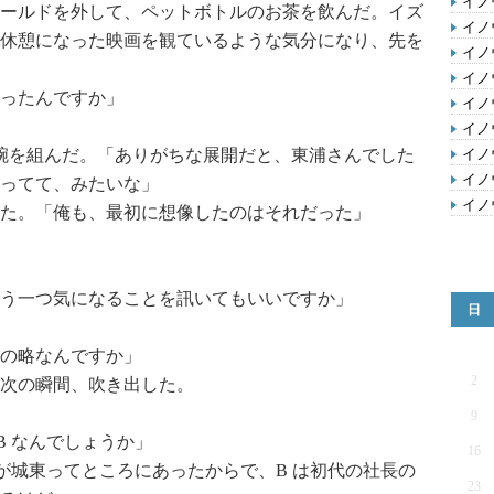
イノ
ールドを外して、ペットボトルのお茶を飲んだ。イズ
イノ
休憩になった映画を観ているような気分になり、先を
イノ
イノ
ったんですか」
イノ
イノ
ミは腕を組んだ。「ありがちな展開だと、東浦さんでした
イノ
イノ
ってて、みたいな」
イノ
た。「俺も、最初に想像したのはそれだった」
う一つ気になることを訊いてもいいですか」
日
の略なんですか」
2
次の瞬間、吹き出した。
9
B なんでしょうか」
16
が城東ってところにあったからで、B は初代の社長の
23