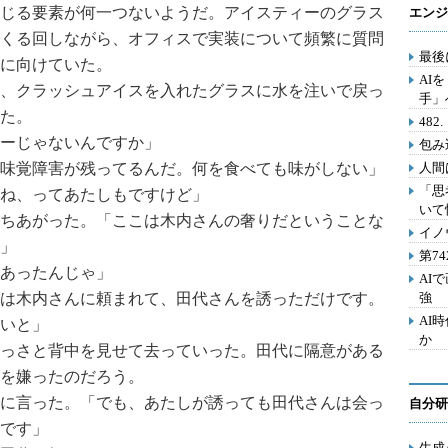
じる要素が何一つないようだ。アイスティーのグラス
エンジ
くる回しながら、オフィスで実装について頻繁に質問
最後
に向けていた。
AI
、クラッシュアイスを入れたグラスに水を注いで戻っ
手」
た。
48
ーじゃないんですか」
包み
味覚障害が残ってるんだ。何を食べても味がしない」
人間
「思
ね、ってあたしもですけど」
いて
ちあがった。「ここは木内さんの奢りだということな
イノ
」
第7
あったんじゃ」
AI
は木内さんに頼まれて、田代さんを誘っただけです。
強
AI
いと」
か
っさと背中を見せて去っていった。田代に隔意がある
を嫌ったのだろう。
に言った。「でも、あたしが誘っても田代さんは会っ
自分研
です」
生成