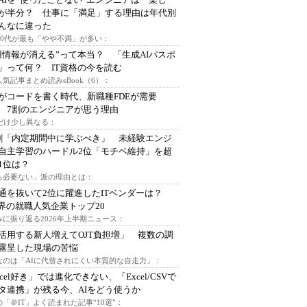
が半分？ 仕事に「満足」する理由は年代別
んなに違った
～30代が最も「やや不満」が多い：
用情報が消える”って本当？ 「生成AIパスポ
」って何？ IT資格の今を読む
人気記事まとめ読みeBook（6）：
Iがコードを書く時代、新職種FDEが需要
 7割のエンジニアが思う理由
代だけ少し異なる：
割「内定期間中に学ぶべき」 未経験エンジ
自主学習のハードル2位「モチベ維持」を超
1位は？
る必要ない」派の理由とは：
通を抜いて2位に躍進したITベンダーは？
業界の就職人気企業トップ20
みに振り返る2026年上半期ニュース：
I活用する新人増えてOJT負担増」 複数の調
露呈した現場の苦悩
なのは「AIに代替されにくい本質的な自走力」：
xcel好き」では進化できない、「Excel/CSVで
タ連携」が残る今、AIをどう使うか
「＠IT」よく読まれた記事“10選”：