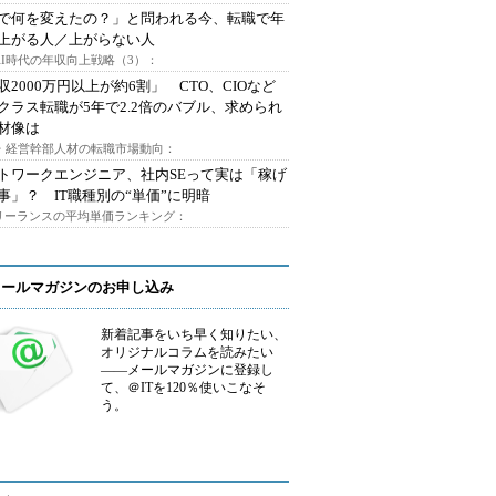
Iで何を変えたの？」と問われる今、転職で年
上がる人／上がらない人
AI時代の年収向上戦略（3）：
収2000万円以上が約6割」 CTO、CIOなど
クラス転職が5年で2.2倍のバブル、求められ
材像は
O・経営幹部人材の転職市場動向：
トワークエンジニア、社内SEって実は「稼げ
事」？ IT職種別の“単価”に明暗
フリーランスの平均単価ランキング：
メールマガジンのお申し込み
新着記事をいち早く知りたい、
オリジナルコラムを読みたい
――メールマガジンに登録し
て、＠ITを120％使いこなそ
う。