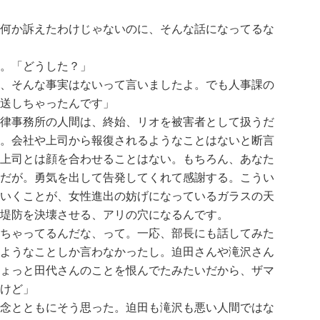
何か訴えたわけじゃないのに、そんな話になってるな
。「どうした？」
、そんな事実はないって言いましたよ。でも人事課の
送しちゃったんです」
律事務所の人間は、終始、リオを被害者として扱うだ
。会社や上司から報復されるようなことはないと断言
上司とは顔を合わせることはない。もちろん、あなた
だが。勇気を出して告発してくれて感謝する。こうい
いくことが、女性進出の妨げになっているガラスの天
堤防を決壊させる、アリの穴になるんです。
ちゃってるんだな、って。一応、部長にも話してみた
ようなことしか言わなかったし。迫田さんや滝沢さん
ょっと田代さんのことを恨んでたみたいだから、ザマ
けど」
念とともにそう思った。迫田も滝沢も悪い人間ではな