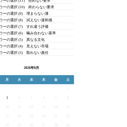
ウーの選択 (11) 拒めない要求
ウーの選択 (10) 終わらない要求
ウーの選択 (9) 埋まらない溝
ウーの選択 (8) 拭えない違和感
ウーの選択 (7) すれ違う評価
ウーの選択 (6) 噛み合わない基準
ウーの選択 (5) 異なる文化
ウーの選択 (4) 見えない市場
ウーの選択 (3) 取れない責任
2026年8月
月
火
水
木
金
土
1
3
4
5
6
7
8
10
11
12
13
14
15
17
18
19
20
21
22
24
25
26
27
28
29