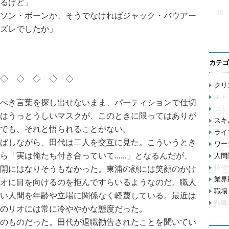
るけど」
30
ソン・ボーンか、そうでなければジャック・バウアー
ズレでしたか」
カテゴ
◇ ◇ ◇ ◇ ◇
クリス
キャ
べき言葉を探し出せないまま、パーティションで仕切
コミ
はうっとうしいマスクが、このときに限ってはありが
スキル
でも、それと悟られることがない。
ライ
ばしながら、田代は二人を交互に見た。こういうとき
ワー
「実は俺たち付き合っていて......」となるんだが、
人間関
技術
開にはなりそうもなかった。東浦の顔には笑顔のかけ
業界動
オに目を向けるのを拒んですらいるようなのだ。職人
職場 
い人間を年齢や立場に関係なく軽蔑している。最近は
転職
のリオには常に冷ややかな態度だった。
のものだった。田代が退職勧告されたことを聞いてい