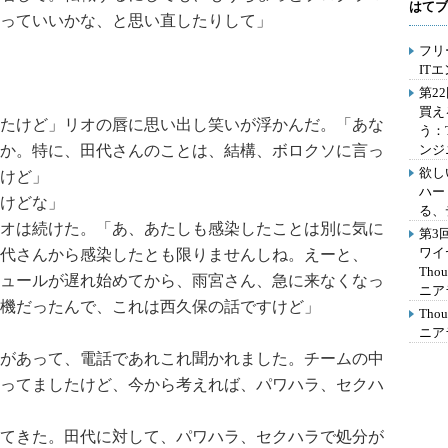
はてブ
っていいかな、と思い直したりして」
フリ
IT
第2
買え
たけど」リオの唇に思い出し笑いが浮かんだ。「あな
う：
か。特に、田代さんのことは、結構、ボロクソに言っ
ンジ
欲し
けど」
ハー
けどな」
る、
オは続けた。「あ、あたしも感染したことは別に気に
第3
ワイ
代さんから感染したとも限りませんしね。えーと、
Th
ュールが遅れ始めてから、雨宮さん、急に来なくなっ
ニア
機だったんで、これは西久保の話ですけど」
Th
ニア
があって、電話であれこれ聞かれました。チームの中
ってましたけど、今から考えれば、パワハラ、セクハ
てきた。田代に対して、パワハラ、セクハラで処分が