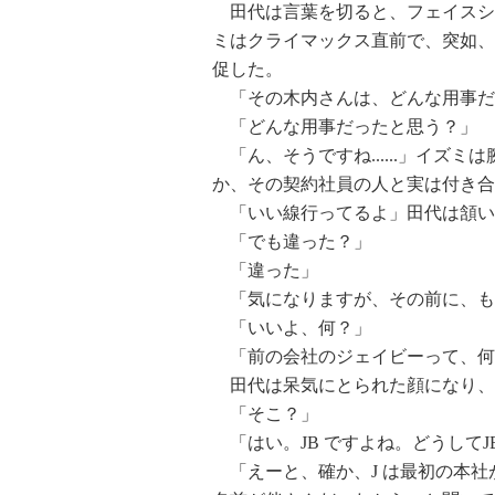
田代は言葉を切ると、フェイスシ
ミはクライマックス直前で、突如、
促した。
「その木内さんは、どんな用事だ
「どんな用事だったと思う？」
「ん、そうですね......」イズ
か、その契約社員の人と実は付き合
「いい線行ってるよ」田代は頷い
「でも違った？」
「違った」
「気になりますが、その前に、も
「いいよ、何？」
「前の会社のジェイビーって、何
田代は呆気にとられた顔になり、
「そこ？」
「はい。JB ですよね。どうしてJ
「えーと、確か、J は最初の本社