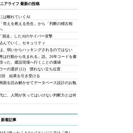
ニアライフ 最新の投稿
には離れていくAI
を「答えを教える先生」から「判断の稽古相
へ
2.「脱走」したAIのサイバー攻撃
込んでいく、セキュリティ
は、弱いからハッキングされるのではない
考は行動から生まれる」説。20年コードを書
悟った、建設現場へ行くことの価値
ウーの選択 (12) 慣れない立ち位置
42回 結果を引き受ける
で画面を読み解かせてデータベース設計のお勉
時代に、人間が失ってはいけない判断力とは何
 新着記事
AIを“使ったことない”エンジニアは「楽し