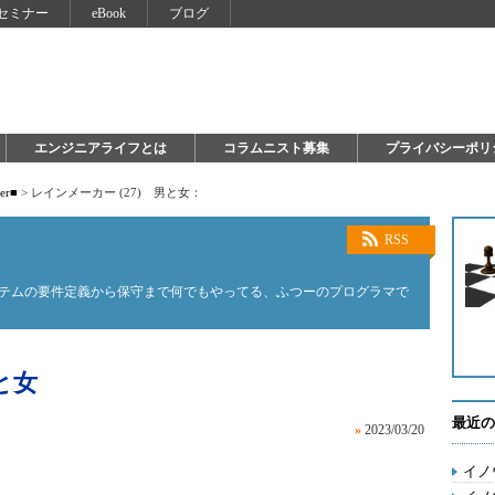
セミナー
eBook
ブログ
エンジニアライフとは
コラムニスト募集
プライバシーポリ
ter■
>
レインメーカー (27) 男と女：
RSS
ステムの要件定義から保守まで何でもやってる、ふつーのプログラマで
と女
最近の
»
2023/03/20
イノ