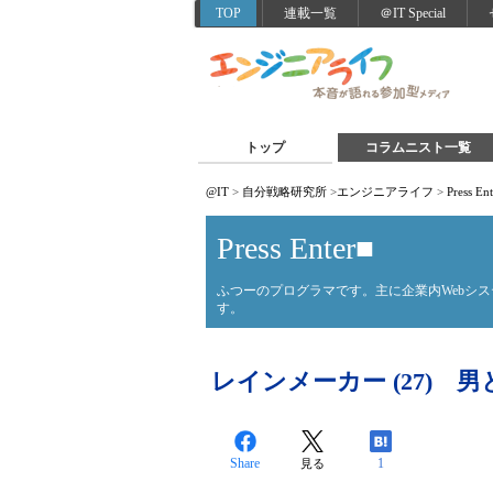
TOP
連載一覧
＠IT Special
トップ
コラムニスト一覧
@IT
>
自分戦略研究所
>
エンジニアライフ
>
Press En
Press Enter■
ふつーのプログラマです。主に企業内Webシ
す。
レインメーカー (27) 男
Share
1
見る