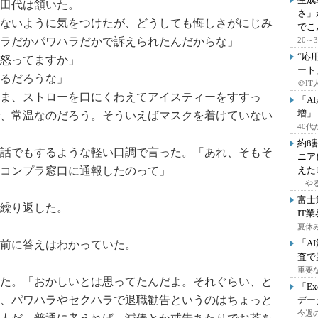
田代は頷いた。
さ」
ないように気をつけたが、どうしても悔しさがにじみ
でこ
ラだかパワハラだかで訴えられたんだからな」
20
“応
怒ってますか」
ート
るだろうな」
＠IT
ま、ストローを口にくわえてアイスティーをすすっ
「A
増」
、常温なのだろう。そういえばマスクを着けていない
40
約8
話でもするような軽い口調で言った。「あれ、そもそ
ニア
コンプラ窓口に通報したのって」
えた
「や
富士
繰り返した。
IT
夏休
「A
前に答えはわかっていた。
査で
重要
た。「おかしいとは思ってたんだよ。それぐらい、と
「E
、パワハラやセクハラで退職勧告というのはちょっと
デー
今週の