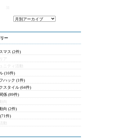
31
リー
マス (2件)
リア
ュニティ活動
 (16件)
フハック (1件)
クスタイル (64件)
係 (89件)
動向
向 (2件)
(71件)
活動