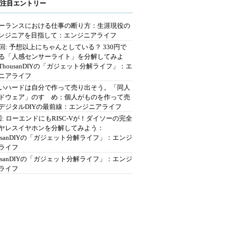
注目エントリー
ーランスにおける仕事の断り方：生涯現役の
エンジニアを目指して：エンジニアライフ
2回: 予想以上にちゃんとしている？ 330円で
る「人感センサーライト」を分解してみよ
ThousanDIYの「ガジェット分解ライフ」：エ
ニアライフ
いハードは自分で作って売り出そう。「同人
ドウェア」のすゝめ：個人がものを作って売
デジタルDIYの最前線：エンジニアライフ
回: ローエンドにもRISC-Vが！ダイソーの完全
ヤレスイヤホンを分解してみよう：
ousanDIYの「ガジェット分解ライフ」：エンジ
ライフ
ousanDIYの「ガジェット分解ライフ」：エンジ
ライフ