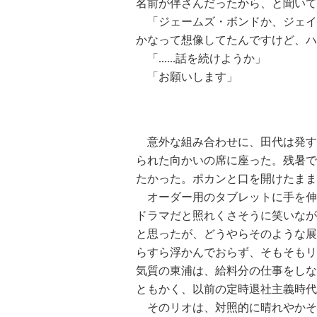
名前が伴さんだったから、と聞いて
「ジェームズ・ボンドか、ジェイ
かなって想像してたんですけど、ハ
「......話を続けようか」
「お願いします」
意外な組み合わせに、田代は発す
られた向かいの席に座った。残暑で
たかった。ポカンと口を開けたまま
オーダー用のタブレットに手を伸
ドラマだと照れくさそうに笑いながら
と思ったが、どうやらそのような展
らすら浮かんでおらず、そもそもリ
気質の東浦は、給料分の仕事をしな
ともかく、以前の定時退社主義時代
そのリオは、対照的に晴れやかそ