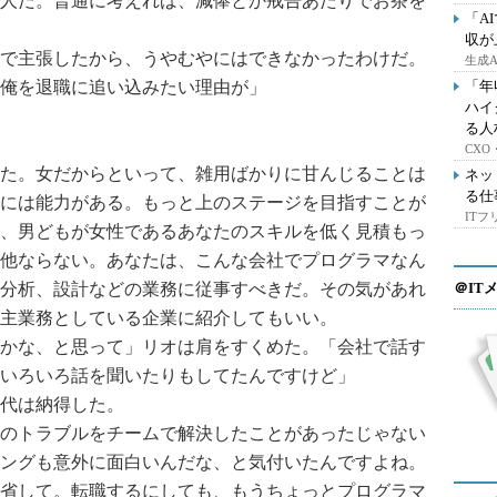
人だ。普通に考えれば、減俸とか戒告あたりでお茶を
「A
収が
で主張したから、うやむやにはできなかったわけだ。
生成
俺を退職に追い込みたい理由が」
「年
ハイ
る人
CX
た。女だからといって、雑用ばかりに甘んじることは
ネッ
る仕
には能力がある。もっと上のステージを目指すことが
IT
、男どもが女性であるあなたのスキルを低く見積もっ
他ならない。あなたは、こんな会社でプログラマなん
分析、設計などの業務に従事すべきだ。その気があれ
＠IT
主業務としている企業に紹介してもいい。
かな、と思って」リオは肩をすくめた。「会社で話す
いろいろ話を聞いたりもしてたんですけど」
代は納得した。
のトラブルをチームで解決したことがあったじゃない
ングも意外に面白いんだな、と気付いたんですよね。
省して。転職するにしても、もうちょっとプログラマ