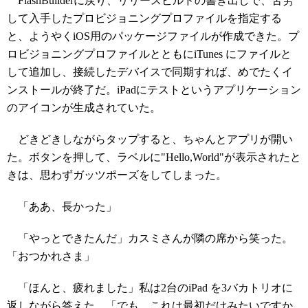
FlashBuilderに戻り、リリースビルドの書き出しで、苦労
して入手したプロビジョニングプロファイルを指定する
と、ようやくiOS用のパッケージファイルが作成できた。プ
ロビジョニングプロファイルとともにiTunes にファイルと
して追加し、接続したデバイスで同期すれば、めでたくイ
ンストールが終了だ。iPadにテストというアプリケーション
のアイコンが生成されていた。
どきどきしながらタップすると、ちゃんとアプリが開い
た。ボタンを押して、ラベルに"Hello,World"が表示されたと
きは、思わずガッツポーズをしてしまった。
「ああ、長かった」
「やっとできたんだ」カスミさんが隣の席から笑った。
「おつかれさま」
「ほんと、疲れました」私は2台のiPad を3バカトリオに
返しながら答えた。「でも、これは最初だけみたいですか