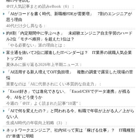
格の今を読む
＠IT人気記事まとめ読みeBook（6）：
「AIがコードを書く時代、新職種FDEが需要増」 7割のエンジニアが
思う理由
40代だけ少し異なる：
約8割「内定期間中に学ぶべき」 未経験エンジニア自主学習のハード
ル2位「モチベ維持」を超えた1位は？
「やる必要ない」派の理由とは：
富士通を抜いて2位に躍進したITベンダーは？ IT業界の就職人気企業
トップ20
夏休みに振り返る2026年上半期ニュース：
「AI活用する新人増えてOJT負担増」 複数の調査で露呈した現場の苦
悩
重要なのは「AIに代替されにくい本質的な自走力」：
「Excel好き」では進化できない、「Excel/CSVでデータ連携」が残る
今、AIをどう使うか
今週の「＠IT」よく読まれた記事“10選”：
「AIで何を変えたの？」と問われる今、転職で年収が上がる人／上がら
ない人
生成AI時代の年収向上戦略（3）：
ネットワークエンジニア、社内SEって実は「稼げる仕事」？ IT職種別
の“単価”に明暗