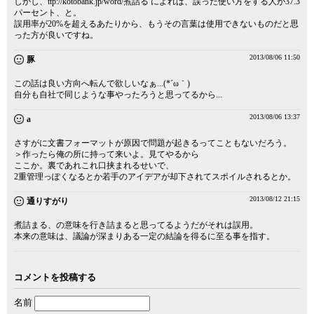
しかし、ttp://kotobank.jp/word/煮詰る によれば、誤った使い方をする人が37.3
パーセント、と。
誤用率が20%を超えるあたりから、もうその言葉は使用できないものだと思
った方が良いですね。
2013/08/06 11:50
豚
この話は良い方向へ転んで欲しいなぁ...(*´ω｀)
自分も自社で同じような事やったろうと思ってるから...
2013/08/06 13:37
a
さすがに文書フォーマットが原因で問題が起きるってこともないだろう。
＞作ったら俺の所に持って来いよ。見てやるから
ここか。裏であれこれ口挟まれるせいで、
2重管理っぽくなるとか若手のアイデアが却下されてスポイルされるとか。
2013/08/12 21:15
通りすがり
煮詰まる、の意味を行き詰まると思ってるようだがそれは誤用。
本来の意味は、議論が深まりある一定の結論を得るに至る事を指す。
コメントを投稿する
名前