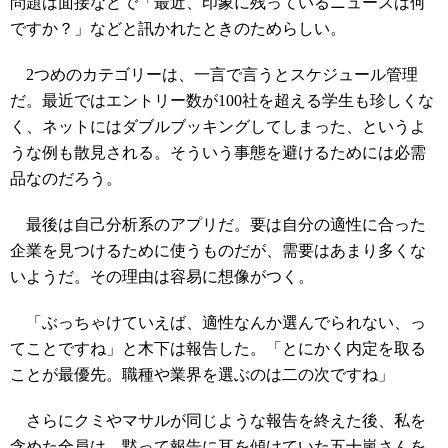
問題は面接などで「最近、印象に残っているニュースは何
ですか？」などと訊かれたときのためらしい。
2つめのカテゴリーは、一言で言うとスケジュール管理
だ。最近ではエントリー数が100社を超える学生も珍しくな
く、ネットにはダブルブッキングしてしまった、というよ
うな例も散見される。そういう事態を避けるためには必需
品なのだろう。
最後は自己分析系のアプリだ。要は自分の適性に合った
企業を見つけるために使うものだが、需要はあまり多くな
いようだ。その理由は容易に想像がつく。
「ぶっちゃけていえば、適性なんか選んでられない、っ
てことですね」と木下は報告した。「とにかく内定を取る
ことが最優先。職種や業界を選ぶのは二の次ですね」
さらにクミやマサルが同じような報告を終えた後、私を
含めた全員は、黙って報告に耳を傾けていた五十嵐さんを