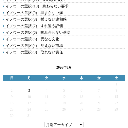
イノウーの選択 (10) 終わらない要求
イノウーの選択 (9) 埋まらない溝
イノウーの選択 (8) 拭えない違和感
イノウーの選択 (7) すれ違う評価
イノウーの選択 (6) 噛み合わない基準
イノウーの選択 (5) 異なる文化
イノウーの選択 (4) 見えない市場
イノウーの選択 (3) 取れない責任
2026年8月
日
月
火
水
木
金
土
1
2
3
4
5
6
7
8
9
10
11
12
13
14
15
16
17
18
19
20
21
22
23
24
25
26
27
28
29
30
31