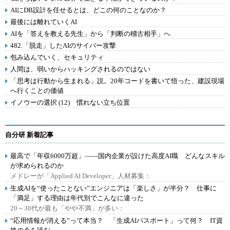
AIにDB設計を任せるとは、どこの何のことなのか？
最後には離れていくAI
AIを「答えを教える先生」から「判断の稽古相手」へ
482.「脱走」したAIのサイバー攻撃
包み込んでいく、セキュリティ
人間は、弱いからハッキングされるのではない
「思考は行動から生まれる」説。20年コードを書いて悟った、建設現場
へ行くことの価値
イノウーの選択 (12) 慣れない立ち位置
自分研 新着記事
最高で「年収6000万超」――国内企業が設けた高度AI職 どんなスキル
が求められるのか
メドレーが「Applied AI Developer」人材募集：
生成AIを“使ったことない”エンジニアは「楽しさ」が半分？ 仕事に
「満足」する理由は年代別でこんなに違った
20～30代が最も「やや不満」が多い：
“応用情報が消える”って本当？ 「生成AIパスポート」って何？ IT資