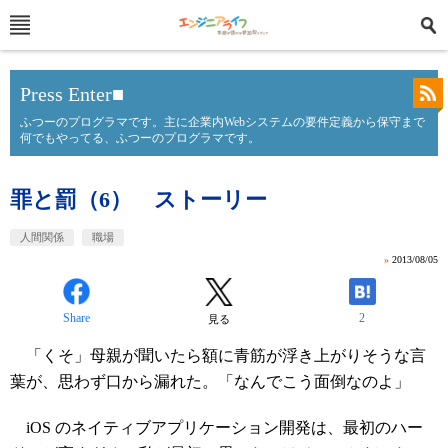
Press Enter■
ふつーのプログラマです。主に企業内Webシステムの要件定義から保守まで
何でもやってる、ふつーのプログラマです。
罪と罰（6） ストーリー
人間関係
職場
»
2013/08/05
Share
2
見る
「くそ」母親が聞いたら額に青筋が浮き上がりそうな言
葉が、思わず口から漏れた。「なんでこう面倒なのよ」
iOS のネイティブアプリケーション開発は、最初のハー