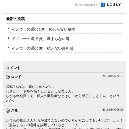
Recommended by
最新の投稿
イノウーの選択 (10) 終わらない要求
イノウーの選択 (9) 埋まらない溝
イノウーの選択 (8) 拭えない違和感
コメント
2013/08/05 22:13
ロンド
iOSのあれは、確かにめんどい。
わざとハードルを高くしとるとしか思えん。
しかも年会費って。個人の開発者などはなっから相手にしとらん、というこ
とか。
2013/08/06 09:59
さる
いつもの校正さんたちが出てこないのでそろそろ言ってもいいはず……っ！
「煮詰まる」の意味を誤用していると……！！