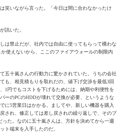
は笑いながら言った。「今日は間に合わなかったけ
が訊いた。
しは禁止だが、社内では自由に使ってもらって構わな
iしか使えないから、ここのファイアウォールの制限内
て五十嵐さんの行動力に驚かされていた。うちの会社
ても、相見積もりを取れだの、値下げ交渉を最低3回
、1円でもコストを下げるためには、納期や利便性を
バーのPCのHDDが壊れて交換が必要、というような
でに5営業日はかかる。ましてや、新しい機器を購入
戻され、修正しては差し戻されの繰り返しで、そのプ
だった。なのに五十嵐さんは、方針を決めてから一週
ット端末を入手したのだ。