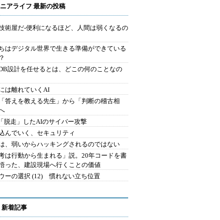
ニアライフ 最新の投稿
技術屋だ-便利になるほど、人間は弱くなるの
ちはデジタル世界で生きる準備ができている
？
にDB設計を任せるとは、どこの何のことなの
には離れていくAI
を「答えを教える先生」から「判断の稽古相
へ
2.「脱走」したAIのサイバー攻撃
込んでいく、セキュリティ
は、弱いからハッキングされるのではない
考は行動から生まれる」説。20年コードを書
悟った、建設現場へ行くことの価値
ウーの選択 (12) 慣れない立ち位置
 新着記事