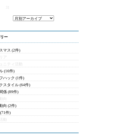
31
リー
マス (2件)
リア
ュニティ活動
 (16件)
フハック (1件)
クスタイル (64件)
係 (89件)
動向
向 (2件)
(71件)
活動