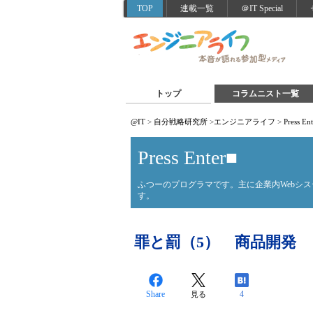
TOP
連載一覧
＠IT Special
トップ
コラムニスト一覧
@IT
>
自分戦略研究所
>
エンジニアライフ
>
Press En
Press Enter■
ふつーのプログラマです。主に企業内Webシ
す。
罪と罰（5） 商品開発
Share
4
見る