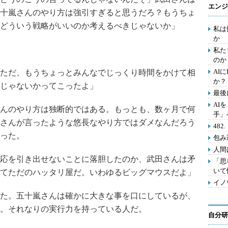
エンジ
十嵐さんのやり方は強引すぎると思うだろ？もうちょ
どういう戦略がいいのか考えるべきじゃないか」
私は
か
私た
のか
AI
ただ、もうちょっとみんなでじっくり時間をかけて相
か？
じゃないかってこったよ」
最後
AI
んのやり方は独断的ではある。もっとも、数ヶ月で何
手」
さんが言ったような悠長なやり方ではダメなんだろう
48
った。
包み
人間
応を引き出せないことに落胆したのか、武田さんは矛
「思
いて
てただのハッタリ屋だ。いわゆるビッグマウスだよ」
イノ
た。五十嵐さんは確かに大きな事を口にしているが、
。それなりの実行力を持っている人だ。
自分研