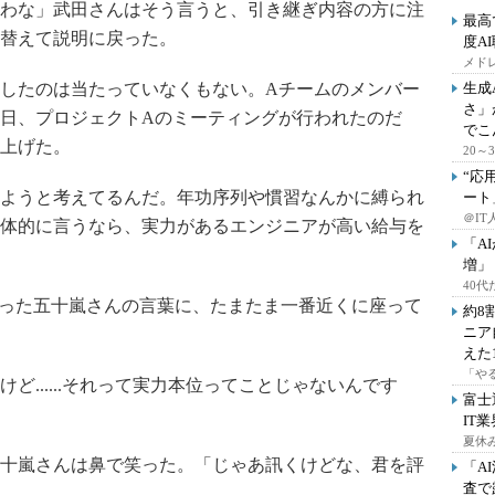
わな」武田さんはそう言うと、引き継ぎ内容の方に注
最高
替えて説明に戻った。
度A
メドレ
したのは当たっていなくもない。Aチームのメンバー
生成
さ」
日、プロジェクトAのミーティングが行われたのだ
でこ
上げた。
20
“応
ようと考えてるんだ。年功序列や慣習なんかに縛られ
ート
＠IT
体的に言うなら、実力があるエンジニアが高い給与を
「A
増」
40
った五十嵐さんの言葉に、たまたま一番近くに座って
約8
ニア
えた
「や
......それって実力本位ってことじゃないんです
富士
IT
夏休
十嵐さんは鼻で笑った。「じゃあ訊くけどな、君を評
「A
査で