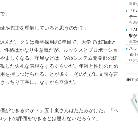
重要
「E
で」
デー
今週の
shやPHPを理解していると思うのか？」
「A
収が
んだ。クミは新卒採用の3年目で、大学ではFlashと
生成
ネッ
た。性格はかなり生意気だが、ルックスとプロポーショ
る仕
やましくなる。守屋などは「Webシステム開発部の紅
IT
視した失礼な表現をするぐらいだ。年齢と性別のため
用を押しつけられることが多く、そのたびに文句を言
＠IT
きっちり丁寧にこなすから立派だ。
価ができるのか？」五十嵐さんはたたみかけた。「ベ
ロットの評価をできるとは思わないだろう？」