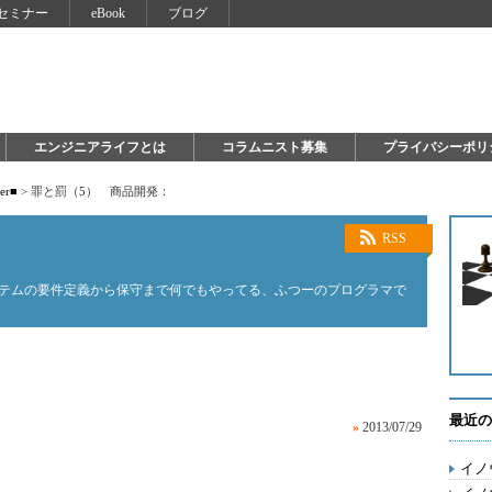
セミナー
eBook
ブログ
エンジニアライフとは
コラムニスト募集
プライバシーポリ
ter■
>
罪と罰（5） 商品開発：
RSS
ステムの要件定義から保守まで何でもやってる、ふつーのプログラマで
最近の
»
2013/07/29
イノ