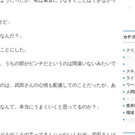
ようだったが、私は素直にうなずくことはできなかっ
30
けど」
なんだ？」
カテゴ
ことにした。
クリス
キャ
。うちの部がピンチだというのは間違いないみたいで
コミ
スキル
ライ
のは、武田さんの心情も配慮してのことだったが、あ
ワー
人間関
技術
業界動
なんて、本当にうまくいくと思ってるのか？」
職場 
転職
どうのこうの言ってるんじゃないんだぞ」武田さんは