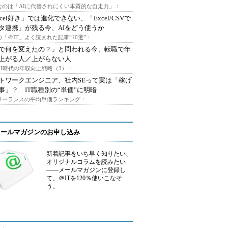
なのは「AIに代替されにくい本質的な自走力」：
xcel好き」では進化できない、「Excel/CSVで
タ連携」が残る今、AIをどう使うか
「＠IT」よく読まれた記事“10選”：
Iで何を変えたの？」と問われる今、転職で年
上がる人／上がらない人
AI時代の年収向上戦略（3）：
トワークエンジニア、社内SEって実は「稼げ
事」？ IT職種別の“単価”に明暗
フリーランスの平均単価ランキング：
メールマガジンのお申し込み
新着記事をいち早く知りたい、
オリジナルコラムを読みたい
――メールマガジンに登録し
て、＠ITを120％使いこなそ
う。