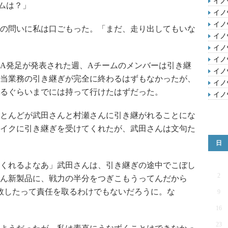
イノ
ムは？」
イノ
イノ
の問いに私は口ごもった。「まだ、走り出してもいな
イノ
イノ
イノ
A発足が発表された週、Aチームのメンバーは引き継
イノ
当業務の引き継ぎが完全に終わるはずもなかったが、
イノ
るぐらいまでには持って行けたはずだった。
イノ
とんどが武田さんと村瀬さんに引き継がれることにな
イクに引き継ぎを受けてくれたが、武田さんは文句た
日
くれるよなあ」武田さんは、引き継ぎの途中でこぼし
2
ん新製品に、戦力の半分をつぎこもうってんだから
敗したって責任を取るわけでもないだろうに。な
9
16
23