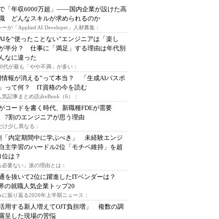
で「年収6000万超」――国内企業が設けた高
I職 どんなスキルが求められるのか
ーが「Applied AI Developer」人材募集：
AIを“使ったことない”エンジニアは「楽し
が半分？ 仕事に「満足」する理由は年代別
んなに違った
～30代が最も「やや不満」が多い：
用情報が消える”って本当？ 「生成AIパスポ
」って何？ IT資格の今を読む
人気記事まとめ読みeBook（6）：
Iがコードを書く時代、新職種FDEが需要
 7割のエンジニアが思う理由
代だけ少し異なる：
割「内定期間中に学ぶべき」 未経験エンジ
自主学習のハードル2位「モチベ維持」を超
1位は？
る必要ない」派の理由とは：
通を抜いて2位に躍進したITベンダーは？
業界の就職人気企業トップ20
みに振り返る2026年上半期ニュース：
I活用する新人増えてOJT負担増」 複数の調
露呈した現場の苦悩