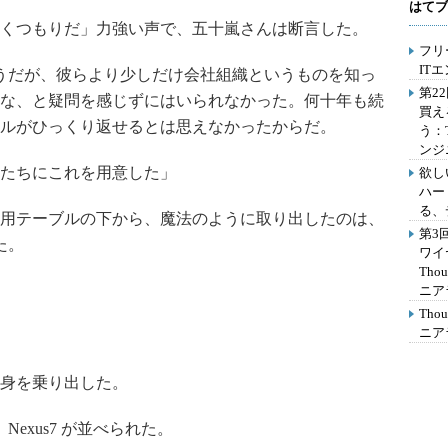
はてブ
くつもりだ」力強い声で、五十嵐さんは断言した。
フリ
IT
うだが、彼らより少しだけ会社組織というものを知っ
第2
な、と疑問を感じずにはいられなかった。何十年も続
買え
ルがひっくり返せるとは思えなかったからだ。
う：
ンジ
たちにこれを用意した」
欲し
ハー
る、
用テーブルの下から、魔法のように取り出したのは、
第3
た。
ワイ
Th
ニア
Th
ニア
身を乗り出した。
、Nexus7 が並べられた。