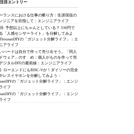
注目エントリー
ーランスにおける仕事の断り方：生涯現役の
エンジニアを目指して：エンジニアライフ
2回: 予想以上にちゃんとしている？ 330円で
る「人感センサーライト」を分解してみよ
ThousanDIYの「ガジェット分解ライフ」：エ
ニアライフ
いハードは自分で作って売り出そう。「同人
ドウェア」のすゝめ：個人がものを作って売
デジタルDIYの最前線：エンジニアライフ
回: ローエンドにもRISC-Vが！ダイソーの完全
ヤレスイヤホンを分解してみよう：
ousanDIYの「ガジェット分解ライフ」：エンジ
ライフ
ousanDIYの「ガジェット分解ライフ」：エンジ
ライフ