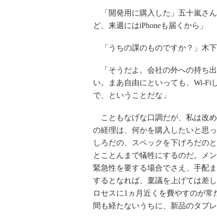
「開発用に購入した」五十嵐さん
ど、来週にはiPhoneも届くから」
「うちの課のものですか？」木下
「そうだよ。会社の外への持ち出
い。まあ自由にといっても、Wi-F
で、ということだな」
こともなげな口調だが、私は改め
の経理は、何かを購入したいと思っ
しろだの、スペックを下げろだのと
とことんまで犠牲にするのだ。メン
緊急性を要する場合でさえ、手配ま
するとなれば、稟議を上げては差し
ロセスに1ヵ月近くを費やすのが常
間も経たないうちに、新品のタブレ