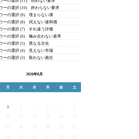
ウーの選択 (11) 拒めない要求
ウーの選択 (10) 終わらない要求
ウーの選択 (9) 埋まらない溝
ウーの選択 (8) 拭えない違和感
ウーの選択 (7) すれ違う評価
ウーの選択 (6) 噛み合わない基準
ウーの選択 (5) 異なる文化
ウーの選択 (4) 見えない市場
ウーの選択 (3) 取れない責任
2026年8月
月
火
水
木
金
土
1
3
4
5
6
7
8
10
11
12
13
14
15
17
18
19
20
21
22
24
25
26
27
28
29