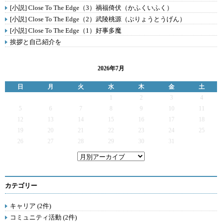
[小説] Close To The Edge（3）禍福倚伏（かふくいふく）
[小説] Close To The Edge（2）武陵桃源（ぶりょうとうげん）
[小説] Close To The Edge（1）好事多魔
挨拶と自己紹介を
2026年7月
日
月
火
水
木
金
土
1
2
3
4
5
6
7
8
9
10
11
12
13
14
15
16
17
18
19
20
21
22
23
24
25
26
27
28
29
30
31
カテゴリー
キャリア (2件)
コミュニティ活動 (2件)