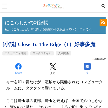
にこらしかの雑記帳
私、にこらしかが、ITに関する所感や小説を綴っていくコラムです。
[小説] Close To The Edge（1）好事多魔
コミュニティ活動
ワークスタイル
人間関係
»
2015/09/29
Share
0
見る
キーを叩く音だけが、喧騒から隔離されたコンピュータ
ールームに、タタタンと響いている。
ここは埼玉県の北部。埼玉と云えば、全国で八つしかな
い、海のない県だ。それなのに、まるで船に乗っているか