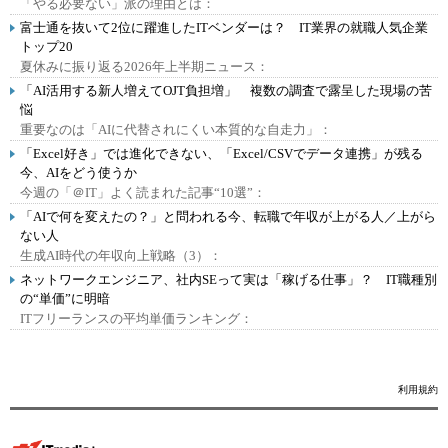
「やる必要ない」派の理由とは：
富士通を抜いて2位に躍進したITベンダーは？ IT業界の就職人気企業
トップ20
夏休みに振り返る2026年上半期ニュース：
「AI活用する新人増えてOJT負担増」 複数の調査で露呈した現場の苦
悩
重要なのは「AIに代替されにくい本質的な自走力」：
「Excel好き」では進化できない、「Excel/CSVでデータ連携」が残る
今、AIをどう使うか
今週の「＠IT」よく読まれた記事“10選”：
「AIで何を変えたの？」と問われる今、転職で年収が上がる人／上がら
ない人
生成AI時代の年収向上戦略（3）：
ネットワークエンジニア、社内SEって実は「稼げる仕事」？ IT職種別
の“単価”に明暗
ITフリーランスの平均単価ランキング：
利用規約