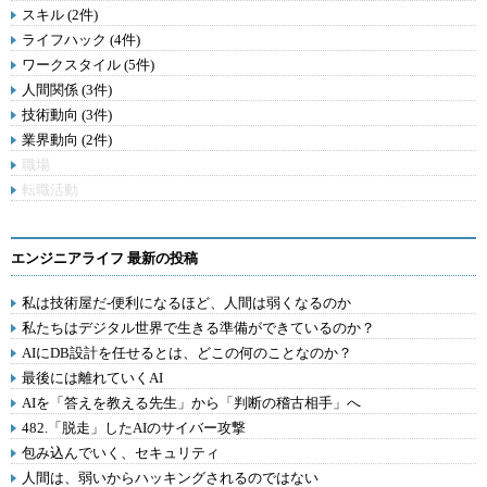
スキル (2件)
ライフハック (4件)
ワークスタイル (5件)
人間関係 (3件)
技術動向 (3件)
業界動向 (2件)
職場
転職活動
エンジニアライフ 最新の投稿
私は技術屋だ-便利になるほど、人間は弱くなるのか
私たちはデジタル世界で生きる準備ができているのか？
AIにDB設計を任せるとは、どこの何のことなのか？
最後には離れていくAI
AIを「答えを教える先生」から「判断の稽古相手」へ
482.「脱走」したAIのサイバー攻撃
包み込んでいく、セキュリティ
人間は、弱いからハッキングされるのではない