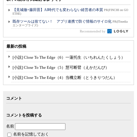
【見城徹×藤田晋】AI時代でも変わらない経営者の本質
PR(FINCHI on GO
ETHE)
既存ツールは捨てない！ アプリ連携で防ぐ情報のサイロ化
PR(ITmedia
エンタープライズ)
Recommended by
最新の投稿
[小説] Close To The Edge（6）一蓮托生（いちれんたくしょう）
[小説] Close To The Edge（5）慧可断臂（えかだんぴ）
[小説] Close To The Edge（4）当機立断（とうきりつだん）
コメント
コメントを投稿する
名前
名前を記憶しておく