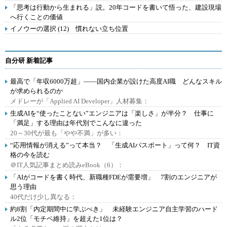
「思考は行動から生まれる」説。20年コードを書いて悟った、建設現場
へ行くことの価値
イノウーの選択 (12) 慣れない立ち位置
自分研 新着記事
最高で「年収6000万超」――国内企業が設けた高度AI職 どんなスキル
が求められるのか
メドレーが「Applied AI Developer」人材募集：
生成AIを“使ったことない”エンジニアは「楽しさ」が半分？ 仕事に
「満足」する理由は年代別でこんなに違った
20～30代が最も「やや不満」が多い：
“応用情報が消える”って本当？ 「生成AIパスポート」って何？ IT資
格の今を読む
＠IT人気記事まとめ読みeBook（6）：
「AIがコードを書く時代、新職種FDEが需要増」 7割のエンジニアが
思う理由
40代だけ少し異なる：
約8割「内定期間中に学ぶべき」 未経験エンジニア自主学習のハード
ル2位「モチベ維持」を超えた1位は？