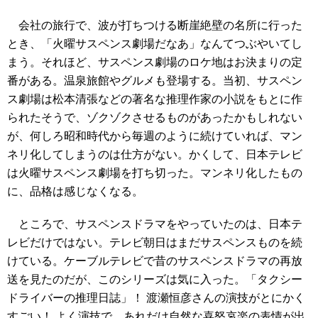
会社の旅行で、波が打ちつける断崖絶壁の名所に行った
とき、「火曜サスペンス劇場だなあ」なんてつぶやいてし
まう。それほど、サスペンス劇場のロケ地はお決まりの定
番がある。温泉旅館やグルメも登場する。当初、サスペン
ス劇場は松本清張などの著名な推理作家の小説をもとに作
られたそうで、ゾクゾクさせるものがあったかもしれない
が、何しろ昭和時代から毎週のように続けていれば、マン
ネリ化してしまうのは仕方がない。かくして、日本テレビ
は火曜サスペンス劇場を打ち切った。マンネリ化したもの
に、品格は感じなくなる。
ところで、サスペンスドラマをやっていたのは、日本テ
レビだけではない。テレビ朝日はまだサスペンスものを続
けている。ケーブルテレビで昔のサスペンスドラマの再放
送を見たのだが、このシリーズは気に入った。「タクシー
ドライバーの推理日誌」！ 渡瀬恒彦さんの演技がとにかく
すごい！ よく演技で、あれだけ自然な喜怒哀楽の表情が出