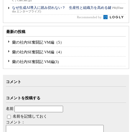
C｜CanCam.jp)
なぜ生成AI導入に踏み切れない？ 生産性と組織力を高める鍵
PR(ITme
dia エンタープライズ)
Recommended by
最新の投稿
蘭の社内SE奮闘記 VM編（5）
蘭の社内SE奮闘記 VM編（4）
蘭の社内SE奮闘記 VM編(3)
コメント
コメントを投稿する
名前
名前を記憶しておく
コメント：