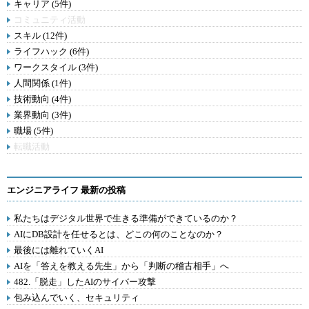
キャリア (5件)
コミュニティ活動
スキル (12件)
ライフハック (6件)
ワークスタイル (3件)
人間関係 (1件)
技術動向 (4件)
業界動向 (3件)
職場 (5件)
転職活動
エンジニアライフ 最新の投稿
私たちはデジタル世界で生きる準備ができているのか？
AIにDB設計を任せるとは、どこの何のことなのか？
最後には離れていくAI
AIを「答えを教える先生」から「判断の稽古相手」へ
482.「脱走」したAIのサイバー攻撃
包み込んでいく、セキュリティ