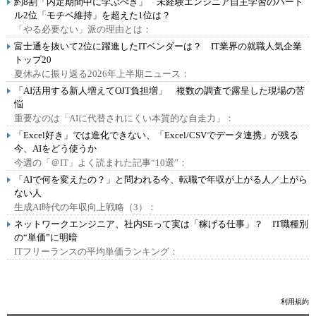
約8割「内定期間中に学ぶべき」 未経験エンジニア自主学習のハード
ル2位「モチベ維持」を超えた1位は？
「やる必要ない」派の理由とは：
富士通を抜いて2位に躍進したITベンダーは？ IT業界の就職人気企業
トップ20
夏休みに振り返る2026年上半期ニュース：
「AI活用する新人増えてOJT負担増」 複数の調査で露呈した現場の苦
悩
重要なのは「AIに代替されにくい本質的な自走力」：
「Excel好き」では進化できない、「Excel/CSVでデータ連携」が残る
今、AIをどう使うか
今週の「＠IT」よく読まれた記事“10選”：
「AIで何を変えたの？」と問われる今、転職で年収が上がる人／上がら
ない人
生成AI時代の年収向上戦略（3）：
ネットワークエンジニア、社内SEって実は「稼げる仕事」？ IT職種別
の“単価”に明暗
ITフリーランスの平均単価ランキング：
利用規約