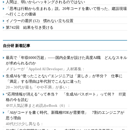
人間は、弱いからハッキングされるのではない
「思考は行動から生まれる」説。20年コードを書いて悟った、建設現場
へ行くことの価値
イノウーの選択 (12) 慣れない立ち位置
第742回 結果を引き受ける
自分研 新着記事
最高で「年収6000万超」――国内企業が設けた高度AI職 どんなスキル
が求められるのか
メドレーが「Applied AI Developer」人材募集：
生成AIを“使ったことない”エンジニアは「楽しさ」が半分？ 仕事に
「満足」する理由は年代別でこんなに違った
20～30代が最も「やや不満」が多い：
“応用情報が消える”って本当？ 「生成AIパスポート」って何？ IT資
格の今を読む
＠IT人気記事まとめ読みeBook（6）：
「AIがコードを書く時代、新職種FDEが需要増」 7割のエンジニアが
思う理由
40代だけ少し異なる：