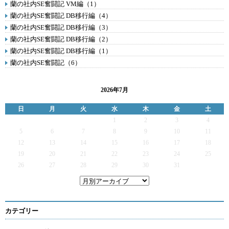
蘭の社内SE奮闘記 VM編（1）
蘭の社内SE奮闘記 DB移行編（4）
蘭の社内SE奮闘記 DB移行編（3）
蘭の社内SE奮闘記 DB移行編（2）
蘭の社内SE奮闘記 DB移行編（1）
蘭の社内SE奮闘記（6）
2026年7月
日
月
火
水
木
金
土
1
2
3
4
5
6
7
8
9
10
11
12
13
14
15
16
17
18
19
20
21
22
23
24
25
26
27
28
29
30
31
カテゴリー