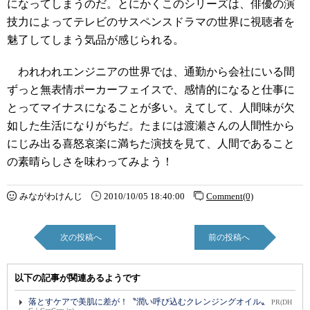
になってしまうのだ。とにかくこのシリーズは、俳優の演
技力によってテレビのサスペンスドラマの世界に視聴者を
魅了してしまう気品が感じられる。
われわれエンジニアの世界では、通勤から会社にいる間
ずっと無表情ポーカーフェイスで、感情的になると仕事に
とってマイナスになることが多い。えてして、人間味が欠
如した生活になりがちだ。たまには渡瀬さんの人間性から
にじみ出る喜怒哀楽に満ちた演技を見て、人間であること
の素晴らしさを味わってみよう！
みながわけんじ
2010/10/05 18:40:00
Comment(0)
次の投稿へ
前の投稿へ
以下の記事が関連あるようです
落とすケアで美肌に差が！〝潤い呼び込むクレンジングオイル〟
PR(DH