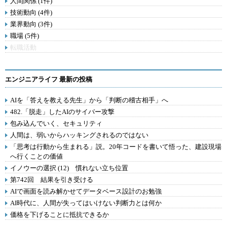
人間関係 (1件)
技術動向 (4件)
業界動向 (3件)
職場 (5件)
転職活動
エンジニアライフ 最新の投稿
AIを「答えを教える先生」から「判断の稽古相手」へ
482.「脱走」したAIのサイバー攻撃
包み込んでいく、セキュリティ
人間は、弱いからハッキングされるのではない
「思考は行動から生まれる」説。20年コードを書いて悟った、建設現場
へ行くことの価値
イノウーの選択 (12) 慣れない立ち位置
第742回 結果を引き受ける
AIで画面を読み解かせてデータベース設計のお勉強
AI時代に、人間が失ってはいけない判断力とは何か
価格を下げることに抵抗できるか