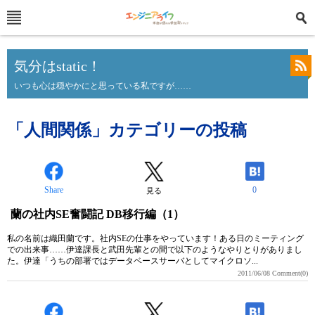
気分はstatic！
いつも心は穏やかにと思っている私ですが……
「人間関係」カテゴリーの投稿
Share
0
見る
蘭の社内SE奮闘記 DB移行編（1）
私の名前は織田蘭です。社内SEの仕事をやっています！ある日のミーティング
での出来事……伊達課長と武田先輩との間で以下のようなやりとりがありまし
た。伊達「うちの部署ではデータベースサーバとしてマイクロソ...
2011/06/08
Comment(0)