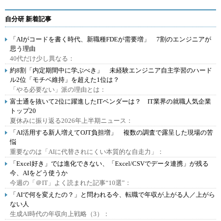
自分研 新着記事
「AIがコードを書く時代、新職種FDEが需要増」 7割のエンジニアが
思う理由
40代だけ少し異なる：
約8割「内定期間中に学ぶべき」 未経験エンジニア自主学習のハード
ル2位「モチベ維持」を超えた1位は？
「やる必要ない」派の理由とは：
富士通を抜いて2位に躍進したITベンダーは？ IT業界の就職人気企業
トップ20
夏休みに振り返る2026年上半期ニュース：
「AI活用する新人増えてOJT負担増」 複数の調査で露呈した現場の苦
悩
重要なのは「AIに代替されにくい本質的な自走力」：
「Excel好き」では進化できない、「Excel/CSVでデータ連携」が残る
今、AIをどう使うか
今週の「＠IT」よく読まれた記事“10選”：
「AIで何を変えたの？」と問われる今、転職で年収が上がる人／上がら
ない人
生成AI時代の年収向上戦略（3）：