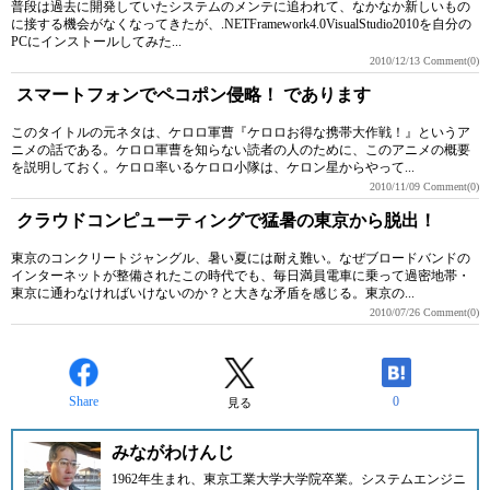
普段は過去に開発していたシステムのメンテに追われて、なかなか新しいもの
に接する機会がなくなってきたが、.NETFramework4.0VisualStudio2010を自分の
PCにインストールしてみた...
2010/12/13
Comment(0)
スマートフォンでペコポン侵略！ であります
このタイトルの元ネタは、ケロロ軍曹『ケロロお得な携帯大作戦！』というア
ニメの話である。ケロロ軍曹を知らない読者の人のために、このアニメの概要
を説明しておく。ケロロ率いるケロロ小隊は、ケロン星からやって...
2010/11/09
Comment(0)
クラウドコンピューティングで猛暑の東京から脱出！
東京のコンクリートジャングル、暑い夏には耐え難い。なぜブロードバンドの
インターネットが整備されたこの時代でも、毎日満員電車に乗って過密地帯・
東京に通わなければいけないのか？と大きな矛盾を感じる。東京の...
2010/07/26
Comment(0)
Share
0
見る
みながわけんじ
1962年生まれ、東京工業大学大学院卒業。システムエンジニ