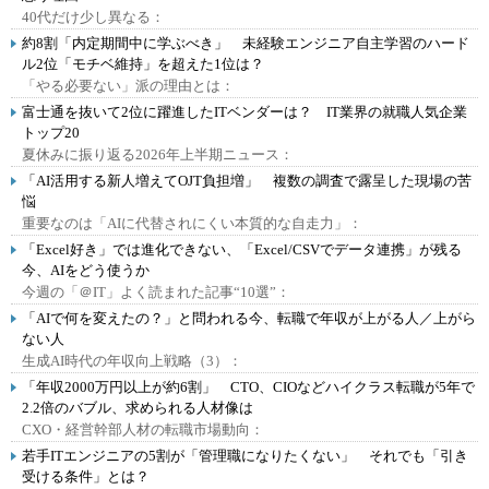
40代だけ少し異なる：
約8割「内定期間中に学ぶべき」 未経験エンジニア自主学習のハード
ル2位「モチベ維持」を超えた1位は？
「やる必要ない」派の理由とは：
富士通を抜いて2位に躍進したITベンダーは？ IT業界の就職人気企業
トップ20
夏休みに振り返る2026年上半期ニュース：
「AI活用する新人増えてOJT負担増」 複数の調査で露呈した現場の苦
悩
重要なのは「AIに代替されにくい本質的な自走力」：
「Excel好き」では進化できない、「Excel/CSVでデータ連携」が残る
今、AIをどう使うか
今週の「＠IT」よく読まれた記事“10選”：
「AIで何を変えたの？」と問われる今、転職で年収が上がる人／上がら
ない人
生成AI時代の年収向上戦略（3）：
「年収2000万円以上が約6割」 CTO、CIOなどハイクラス転職が5年で
2.2倍のバブル、求められる人材像は
CXO・経営幹部人材の転職市場動向：
若手ITエンジニアの5割が「管理職になりたくない」 それでも「引き
受ける条件」とは？