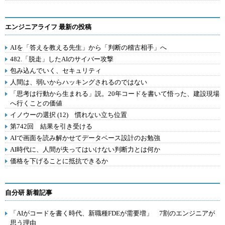
エンジニアライフ 最新の投稿
AIを「答えを教える先生」から「判断の稽古相手」へ
482.「脱走」したAIのサイバー攻撃
包み込んでいく、セキュリティ
人間は、弱いからハッキングされるのではない
「思考は行動から生まれる」説。20年コードを書いて悟った、建設現場
へ行くことの価値
イノウーの選択 (12) 慣れない立ち位置
第742回 結果を引き受ける
AIで画面を読み解かせてデータベース設計のお勉強
AI時代に、人間が失ってはいけない判断力とは何か
価格を下げることに抵抗できるか
自分研 新着記事
「AIがコードを書く時代、新職種FDEが需要増」 7割のエンジニアが
思う理由