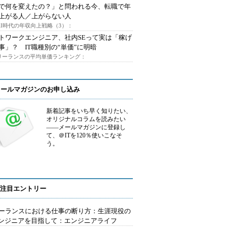
Iで何を変えたの？」と問われる今、転職で年
上がる人／上がらない人
AI時代の年収向上戦略（3）：
トワークエンジニア、社内SEって実は「稼げ
事」？ IT職種別の“単価”に明暗
フリーランスの平均単価ランキング：
メールマガジンのお申し込み
新着記事をいち早く知りたい、
オリジナルコラムを読みたい
――メールマガジンに登録し
て、＠ITを120％使いこなそ
う。
注目エントリー
ーランスにおける仕事の断り方：生涯現役の
エンジニアを目指して：エンジニアライフ