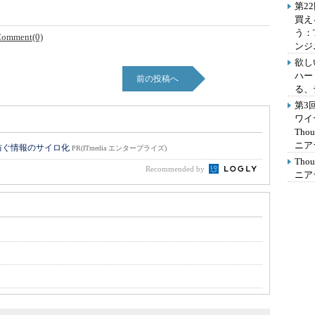
第2
買え
う：
omment(0)
ンジ
欲し
ハー
前の投稿へ
る、
第3
ワイ
Th
ニア
防ぐ情報のサイロ化
PR(ITmedia エンタープライズ)
Th
Recommended by
ニア