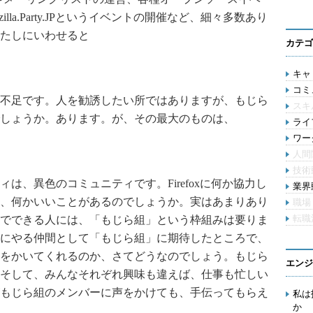
la.Party.JPというイベントの開催など、細々多数あり
たしにいわせると
カテゴ
キャリ
コミ
不足です。人を勧誘したい所ではありますが、もじら
スキ
しょうか。あります。が、その最大のものは、
ライ
ワー
人間
技術
、異色のコミュニティです。Firefoxに何か協力し
業界動
、何かいいことがあるのでしょうか。実はあまりあり
職場
転職
でできる人には、「もじら組」という枠組みは要りま
にやる仲間として「もじら組」に期待したところで、
をかいてくれるのか、さてどうなのでしょう。もじら
エンジ
そして、みんなそれぞれ興味も違えば、仕事も忙しい
もじら組のメンバーに声をかけても、手伝ってもらえ
私は
か