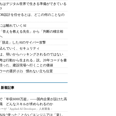
ちはデジタル世界で生きる準備ができている
？
にDB設計を任せるとは、どこの何のことなの
には離れていくAI
を「答えを教える先生」から「判断の稽古相
へ
2.「脱走」したAIのサイバー攻撃
込んでいく、セキュリティ
は、弱いからハッキングされるのではない
考は行動から生まれる」説。20年コードを書
悟った、建設現場へ行くことの価値
ウーの選択 (12) 慣れない立ち位置
 新着記事
で「年収6000万超」――国内企業が設けた高
I職 どんなスキルが求められるのか
ーが「Applied AI Developer」人材募集：
AIを“使ったことない”エンジニアは「楽し