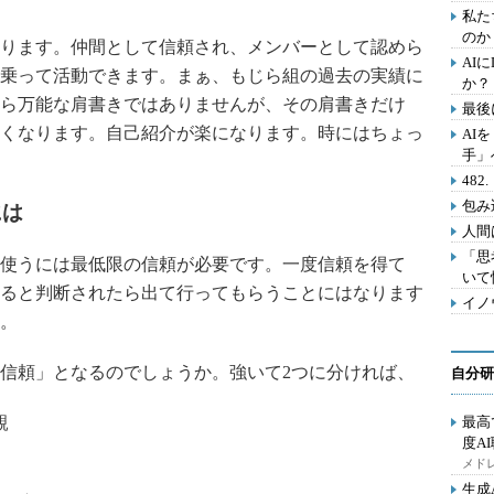
私た
のか
ります。仲間として信頼され、メンバーとして認めら
AI
乗って活動できます。まぁ、もじら組の過去の実績に
か？
ら万能な肩書きではありませんが、その肩書きだけ
最後
くなります。自己紹介が楽になります。時にはちょっ
AI
手」
48
包み
には
人間
「思
使うには最低限の信頼が必要です。一度信頼を得て
いて
ると判断されたら出て行ってもらうことにはなります
イノ
。
信頼」となるのでしょうか。強いて2つに分ければ、
自分研
親
最高
度A
メドレ
生成