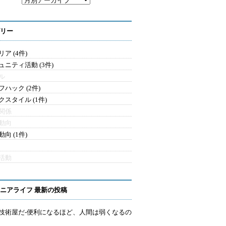
リー
ア (4件)
ュニティ活動 (3件)
ル
フハック (2件)
クスタイル (1件)
関係
動向
向 (1件)
活動
ニアライフ 最新の投稿
技術屋だ-便利になるほど、人間は弱くなるの