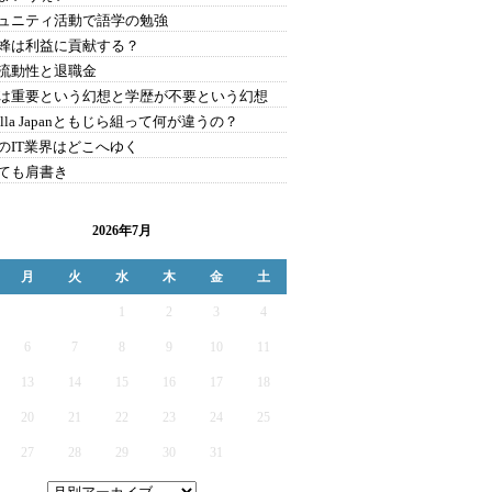
ュニティ活動で語学の勉強
蜂は利益に貢献する？
流動性と退職金
は重要という幻想と学歴が不要という幻想
illa Japanともじら組って何が違うの？
のIT業界はどこへゆく
ても肩書き
2026年7月
月
火
水
木
金
土
1
2
3
4
6
7
8
9
10
11
13
14
15
16
17
18
20
21
22
23
24
25
27
28
29
30
31