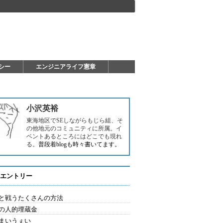
シー
エンジニアライフ憲章
小沢英裕
東海地区でSEしながらもじら組、そ
の他地元のコミュニティに所属。イ
ベントあるところにはどこでも現れ
る。
普段着blogも時々書いてます。
エントリー
と戦うたくさんの方法
の人的埋蔵金
まいうぇい