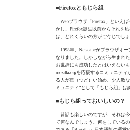
■Firefoxともじら組
Webブラウザ「Firefox」とい
かし、Firefox誕生以前からそれ
は、どれくらいの方がご存じでしょ
1998年、Netscapeがブラウ
なりました。しかしながら生まれたプロ
お世辞にも成功したとはいえないも
mozilla.orgを応援するコミュ
る人が集（つど）い始め、少人数ながら
ミュニティ”として「もじら組」は
■もじら組っておいしいの？
昔話も楽しいのですが、それは今
て何なんでしょう。何をしているので
である「Bugzilla」日本語版