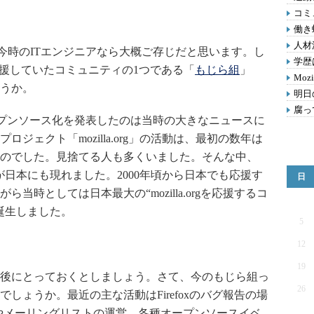
コミ
働き
人材
えば今時のITエンジニアなら大概ご存じだと思います。し
学歴
を応援していたコミュニティの1つである「
もじら組
」
Moz
うか。
明日
腐っ
ザオープンソース化を発表したのは当時の大きなニュースに
ジェクト「mozilla.org」の活動は、最初の数年は
のでした。見捨てる人も多くいました。そんな中、
ニティが日本にも現れました。2000年頃から日本でも応援す
日
当時としては日本最大の“mozilla.orgを応援するコ
誕生しました。
5
12
19
後にとっておくとしましょう。さて、今のもじら組っ
26
しょうか。最近の主な活動はFirefoxのバグ報告の場
の運営やメーリングリストの運営、各種オープンソースイベ