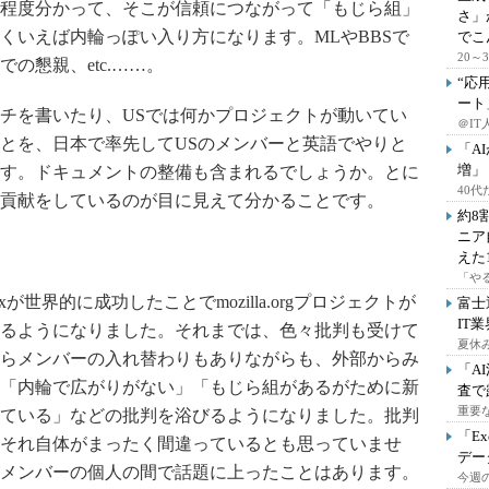
程度分かって、そこが信頼につながって「もじら組」
さ」
くいえば内輪っぽい入り方になります。MLやBBSで
でこ
20
の懇親、etc.……。
“応
ート
チを書いたり、USでは何かプロジェクトが動いてい
＠IT
とを、日本で率先してUSのメンバーと英語でやりと
「A
増」
す。ドキュメントの整備も含まれるでしょうか。とに
40
貢献をしているのが目に見えて分かることです。
約8
ニア
えた
「や
が世界的に成功したことでmozilla.orgプロジェクトが
富士
IT
るようになりました。それまでは、色々批判も受けて
夏休
らメンバーの入れ替わりもありながらも、外部からみ
「A
「内輪で広がりがない」「もじら組があるがために新
査で
重要
ている」などの批判を浴びるようになりました。批判
「E
それ自体がまったく間違っているとも思っていませ
デー
メンバーの個人の間で話題に上ったことはあります。
今週の