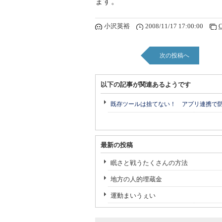
ます。
小沢英裕
2008/11/17 17:00:00
C
次の投稿へ
以下の記事が関連あるようです
既存ツールは捨てない！ アプリ連携で
最新の投稿
眠さと戦うたくさんの方法
地方の人的埋蔵金
運動まいうぇい