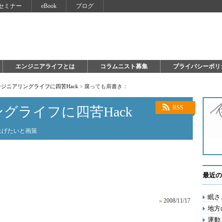
セミナー
eBook
ブログ
エンジニアライフとは
コラムニスト募集
プライバシーポリ
ジニアリングライフに四苦Hack
>
腐っても肩書き：
グライフに四苦Hack
RSS
上げたいと画策
最近の
眠さ
»
2008/11/17
地方
運動