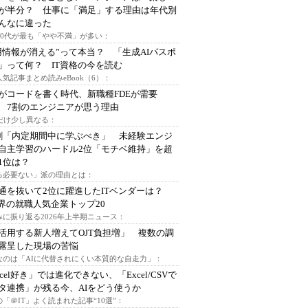
が半分？ 仕事に「満足」する理由は年代別
んなに違った
～30代が最も「やや不満」が多い：
用情報が消える”って本当？ 「生成AIパスポ
」って何？ IT資格の今を読む
人気記事まとめ読みeBook（6）：
Iがコードを書く時代、新職種FDEが需要
 7割のエンジニアが思う理由
代だけ少し異なる：
割「内定期間中に学ぶべき」 未経験エンジ
自主学習のハードル2位「モチベ維持」を超
1位は？
る必要ない」派の理由とは：
通を抜いて2位に躍進したITベンダーは？
業界の就職人気企業トップ20
みに振り返る2026年上半期ニュース：
I活用する新人増えてOJT負担増」 複数の調
露呈した現場の苦悩
なのは「AIに代替されにくい本質的な自走力」：
xcel好き」では進化できない、「Excel/CSVで
タ連携」が残る今、AIをどう使うか
「＠IT」よく読まれた記事“10選”：