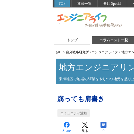
TOP
連載一覧
＠IT Special
トップ
コラムニスト一覧
@IT
>
自分戦略研究所
>
エンジニアライフ
>
地方エン
地方エンジニアリン
東海地区で地場のSE業をやりつつ地元を盛り
腐っても肩書き
コミュニティ活動
Share
0
見る