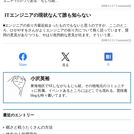
ュニティの1つである「もじら組...
2008/11/17
Comment(0)
ITエンジニアの現状なんて誰も知らない
■エンジニアの在り方最近始まったものでもないと思うのですが、ここのとこ
ろ、ひがやすをさんがよくエンジニアの在り方について熱く語っています。賛
同の意見がありつつも、やはり批判的な意見が出ます。そういう意...
2008/11/11
Comment(2)
Share
0
見る
小沢英裕
東海地区でSEしながらもじら組、その他地元のコミュニテ
ィに所属。イベントあるところにはどこでも現れる。
普段着
blogも時々書いてます。
最近のエントリー
眠さと戦うたくさんの方法