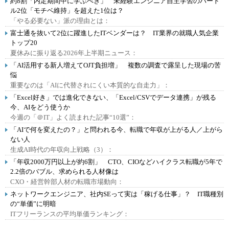
約8割「内定期間中に学ぶべき」 未経験エンジニア自主学習のハード
ル2位「モチベ維持」を超えた1位は？
「やる必要ない」派の理由とは：
富士通を抜いて2位に躍進したITベンダーは？ IT業界の就職人気企業
トップ20
夏休みに振り返る2026年上半期ニュース：
「AI活用する新人増えてOJT負担増」 複数の調査で露呈した現場の苦
悩
重要なのは「AIに代替されにくい本質的な自走力」：
「Excel好き」では進化できない、「Excel/CSVでデータ連携」が残る
今、AIをどう使うか
今週の「＠IT」よく読まれた記事“10選”：
「AIで何を変えたの？」と問われる今、転職で年収が上がる人／上がら
ない人
生成AI時代の年収向上戦略（3）：
「年収2000万円以上が約6割」 CTO、CIOなどハイクラス転職が5年で
2.2倍のバブル、求められる人材像は
CXO・経営幹部人材の転職市場動向：
ネットワークエンジニア、社内SEって実は「稼げる仕事」？ IT職種別
の“単価”に明暗
ITフリーランスの平均単価ランキング：