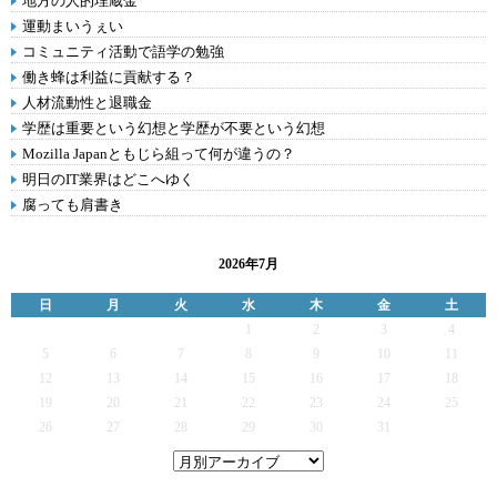
地方の人的埋蔵金
運動まいうぇい
コミュニティ活動で語学の勉強
働き蜂は利益に貢献する？
人材流動性と退職金
学歴は重要という幻想と学歴が不要という幻想
Mozilla Japanともじら組って何が違うの？
明日のIT業界はどこへゆく
腐っても肩書き
2026年7月
日
月
火
水
木
金
土
1
2
3
4
5
6
7
8
9
10
11
12
13
14
15
16
17
18
19
20
21
22
23
24
25
26
27
28
29
30
31