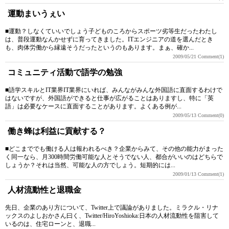
運動まいうぇい
■運動？しなくていいでしょう子どものころからスポーツ劣等生だったわたし
は、普段運動なんかせずに育ってきました。ITエンジニアの道を選んだとき
も、肉体労働から縁遠そうだったというのもあります。まぁ、確か...
2009/05/21
Comment(1)
コミュニティ活動で語学の勉強
■語学スキルとIT業界IT業界にいれば、みんながみんな外国語に直面するわけで
はないですが、外国語ができると仕事が広がることはありますし、特に「英
語」は必要なケースに直面することがあります。よくある例が...
2009/05/13
Comment(0)
働き蜂は利益に貢献する？
■どこまででも働ける人は報われるべき？企業からみて、その他の能力がまった
く同一なら、月300時間労働可能な人とそうでない人、都合がいいのはどちらで
しょうか？それは当然、可能な人の方でしょう。短期的には...
2009/01/13
Comment(1)
人材流動性と退職金
先日、企業のあり方について、Twitter上で議論がありました。ミラクル・リナ
ックスのよしおかさん曰く、Twitter/HiroYoshioka:日本の人材流動性を阻害して
いるのは、住宅ローンと、退職...