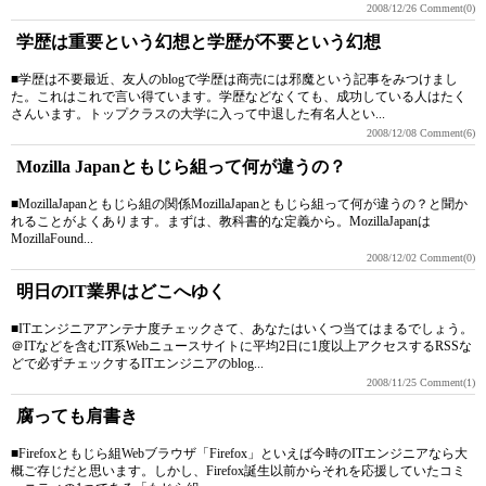
2008/12/26
Comment(0)
学歴は重要という幻想と学歴が不要という幻想
■学歴は不要最近、友人のblogで学歴は商売には邪魔という記事をみつけまし
た。これはこれで言い得ています。学歴などなくても、成功している人はたく
さんいます。トップクラスの大学に入って中退した有名人とい...
2008/12/08
Comment(6)
Mozilla Japanともじら組って何が違うの？
■MozillaJapanともじら組の関係MozillaJapanともじら組って何が違うの？と聞か
れることがよくあります。まずは、教科書的な定義から。MozillaJapanは
MozillaFound...
2008/12/02
Comment(0)
明日のIT業界はどこへゆく
■ITエンジニアアンテナ度チェックさて、あなたはいくつ当てはまるでしょう。
＠ITなどを含むIT系Webニュースサイトに平均2日に1度以上アクセスするRSSな
どで必ずチェックするITエンジニアのblog...
2008/11/25
Comment(1)
腐っても肩書き
■Firefoxともじら組Webブラウザ「Firefox」といえば今時のITエンジニアなら大
概ご存じだと思います。しかし、Firefox誕生以前からそれを応援していたコミ