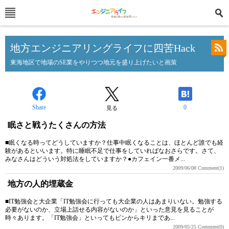
地方エンジニアリングライフに四苦Hack
東海地区で地場のSE業をやりつつ地元を盛り上げたいと画策
Share
0
見る
眠さと戦うたくさんの方法
■眠くなる時ってどうしていますか？仕事中眠くなることは、ほとんど誰でも経
験があるといいます。特に睡眠不足で仕事をしていればなおさらです。さて、
みなさんはどういう対処法をしていますか？●カフェイン一番メ...
2009/06/08
Comment(1)
地方の人的埋蔵金
■IT勉強会と大企業「IT勉強会に行っても大企業の人はあまりいない。勉強する
必要がないのか、立場上話せる内容がないのか」といった意見を見ることが
時々あります。「IT勉強会」といってもピンからキリまであ...
2009/05/25
Comment(0)