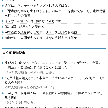
人間は、弱いからハッキングされるのではない
「思考は行動から生まれる」説。20年コードを書いて悟った、建設現場
へ行くことの価値
イノウーの選択 (12) 慣れない立ち位置
第742回 結果を引き受ける
AIで画面を読み解かせてデータベース設計のお勉強
AI時代に、人間が失ってはいけない判断力とは何か
自分研 新着記事
生成AIを“使ったことない”エンジニアは「楽しさ」が半分？ 仕事に
「満足」する理由は年代別でこんなに違った
20～30代が最も「やや不満」が多い：
“応用情報が消える”って本当？ 「生成AIパスポート」って何？ IT資
格の今を読む
＠IT人気記事まとめ読みeBook（6）：
「AIがコードを書く時代、新職種FDEが需要増」 7割のエンジニアが
思う理由
40代だけ少し異なる：