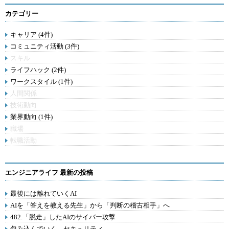
カテゴリー
キャリア (4件)
コミュニティ活動 (3件)
スキル
ライフハック (2件)
ワークスタイル (1件)
人間関係
技術動向
業界動向 (1件)
職場
転職活動
エンジニアライフ 最新の投稿
最後には離れていくAI
AIを「答えを教える先生」から「判断の稽古相手」へ
482.「脱走」したAIのサイバー攻撃
包み込んでいく、セキュリティ