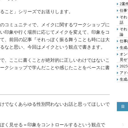
2案
仕事
ること」シリーズでお送りします。
それ
話
のコミュニティで、メイクに関するワークショップに
それ
い印象や行く場所に応じてメイクを変えて、印象をコ
論
て、前回の記事『それっぽく振る舞うことも時には大
仕事
るなと思い、今回はメイクという観点で書きます。
生成
オン
見せ
で、ここに書くことが絶対的に正しいわけではないこ
20
ークショップで学んだことや感じたことをベースに書
アド
生成
けでなくあらゆる性別問わないお話と思ってほしいで
日
ぽく見せる＝印象をコントロールするという観点で
5