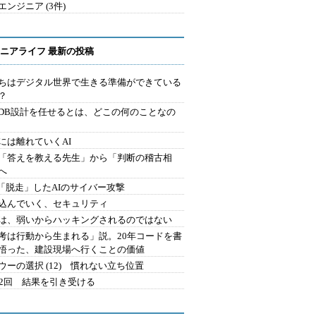
エンジニア (3件)
ニアライフ 最新の投稿
ちはデジタル世界で生きる準備ができている
？
にDB設計を任せるとは、どこの何のことなの
には離れていくAI
を「答えを教える先生」から「判断の稽古相
へ
2.「脱走」したAIのサイバー攻撃
込んでいく、セキュリティ
は、弱いからハッキングされるのではない
考は行動から生まれる」説。20年コードを書
悟った、建設現場へ行くことの価値
ウーの選択 (12) 慣れない立ち位置
42回 結果を引き受ける