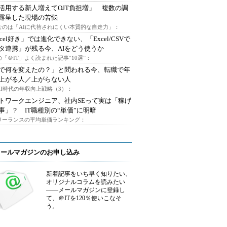
I活用する新人増えてOJT負担増」 複数の調
露呈した現場の苦悩
なのは「AIに代替されにくい本質的な自走力」：
xcel好き」では進化できない、「Excel/CSVで
タ連携」が残る今、AIをどう使うか
「＠IT」よく読まれた記事“10選”：
Iで何を変えたの？」と問われる今、転職で年
上がる人／上がらない人
AI時代の年収向上戦略（3）：
トワークエンジニア、社内SEって実は「稼げ
事」？ IT職種別の“単価”に明暗
フリーランスの平均単価ランキング：
メールマガジンのお申し込み
新着記事をいち早く知りたい、
オリジナルコラムを読みたい
――メールマガジンに登録し
て、＠ITを120％使いこなそ
う。