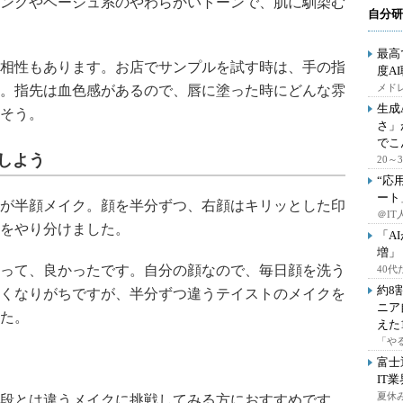
ンクやベージュ系のやわらかいトーンで、肌に馴染む
自分研
最高
相性もあります。お店でサンプルを試す時は、手の指
度A
メドレ
。指先は血色感があるので、唇に塗った時にどんな雰
生成
そう。
さ」
でこ
しよう
20
“応
ート
が半顔メイク。顔を半分ずつ、右顔はキリッとした印
＠IT
をやり分けました。
「A
増」
って、良かったです。自分の顔なので、毎日顔を洗う
40
約8
くなりがちですが、半分ずつ違うテイストのメイクを
ニア
た。
えた
「や
富士
IT
夏休
段とは違うメイクに挑戦してみる方におすすめです。