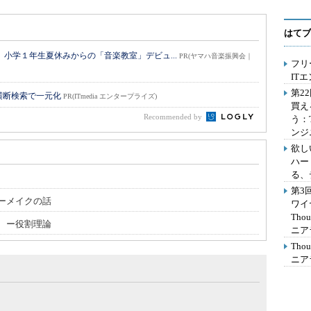
はてブ
小学１年生夏休みからの「音楽教室」デビュ...
PR(ヤマハ音楽振興会｜
フリ
IT
第2
横断検索で一元化
PR(ITmedia エンタープライズ)
買え
Recommended by
う：
ンジ
欲し
ハー
る、
第3
ーメイクの話
ワイ
Th
 ー役割理論
ニア
Th
ニア