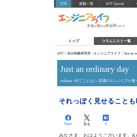
TOP
連載一覧
＠IT Special
トップ
コラムニスト一覧
@IT
>
自分戦略研究所
>
エンジニアライフ
>
Just an 
Just an ordinary day
ordinary -何てことない- 普通のエンジニアが
それっぽく見せることも
Share
0
見る
みなさま、おはようございます。Ky