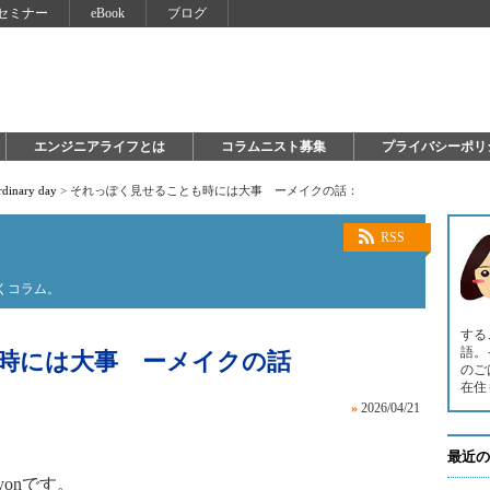
セミナー
eBook
ブログ
エンジニアライフとは
コラムニスト募集
プライバシーポリ
ordinary day
>
それっぽく見せることも時には大事 ーメイクの話：
RSS
書くコラム。
する
語。
時には大事 ーメイクの話
のご
在住
»
2026/04/21
最近の
onです。