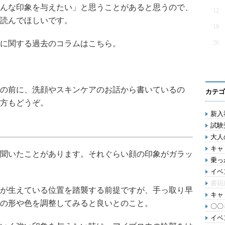
んな印象を与えたい」と思うことがあると思うので、
12
読んでほしいです。
19
に関する過去のコラムはこちら。
26
の前に、洗顔やスキンケアのお話から書いているの
カテゴ
方もどうぞ。
新入
試験受
大人
キャリ
聞いたことがあります。それぐらい顔の印象がガラッ
乗っ
イベ
書籍
が生えている位置を踏襲する前提ですが、手っ取り早
キャリ
の形や色を調整してみると良いとのこと。
〇〇し
イベ