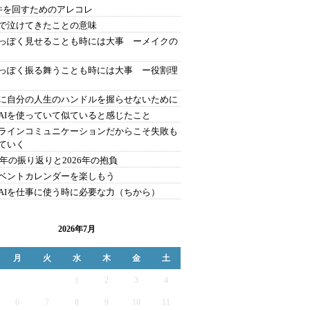
件を回すためのアレコレ
で泣けてきたことの意味
っぽく見せることも時には大事 ーメイクの
っぽく振る舞うことも時には大事 ー役割理
に自分の人生のハンドルを握らせないために
AIを使っていて似ていると感じたこと
ラインコミュニケーションだからこそ失敗も
ていく
25年の振り返りと2026年の抱負
ベントカレンダーを楽しもう
AIを仕事に使う時に必要な力（ちから）
2026年7月
月
火
水
木
金
土
1
2
3
4
6
7
8
9
10
11