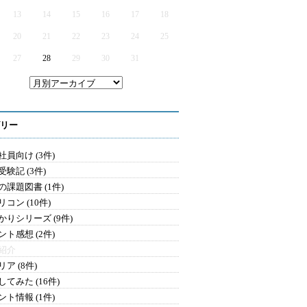
13
14
15
16
17
18
20
21
22
23
24
25
27
28
29
30
31
リー
社員向け (3件)
験記 (3件)
の課題図書 (1件)
コン (10件)
かりシリーズ (9件)
ント感想 (2件)
紹介
ア (8件)
てみた (16件)
ント情報 (1件)