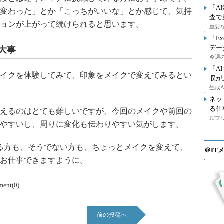
「A
変わった」とか「こっちがいいな」とか感じて、気持
査で
ョンが上がって続けられると思います。
重要
「E
デー
大事
今週の
「A
イクを体験してみて、印象をメイクで変えてみるとい
収が
生成
ネッ
る仕
えるのはとても難しいですが、今回のメイクや前回の
IT
やすいし、周りに変化も伝わりやすい気がします。
る方も、そうでない方も、ちょっとメイクを変えて、
＠IT
お仕事できますように。
ent(0)
前の投稿へ