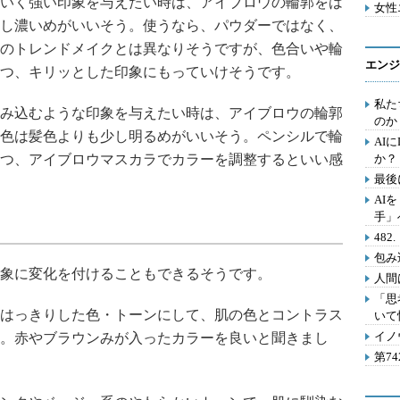
いく強い印象を与えたい時は、アイブロウの輪郭をは
女性
し濃いめがいいそう。使うなら、パウダーではなく、
のトレンドメイクとは異なりそうですが、色合いや輪
エンジ
つ、キリッとした印象にもっていけそうです。
私た
み込むような印象を与えたい時は、アイブロウの輪郭
のか
色は髪色よりも少し明るめがいいそう。ペンシルで輪
AI
つ、アイブロウマスカラでカラーを調整するといい感
か？
最後
AI
手」
48
包み
象に変化を付けることもできるそうです。
人間
「思
はっきりした色・トーンにして、肌の色とコントラス
いて
イノ
。赤やブラウンみが入ったカラーを良いと聞きまし
第7