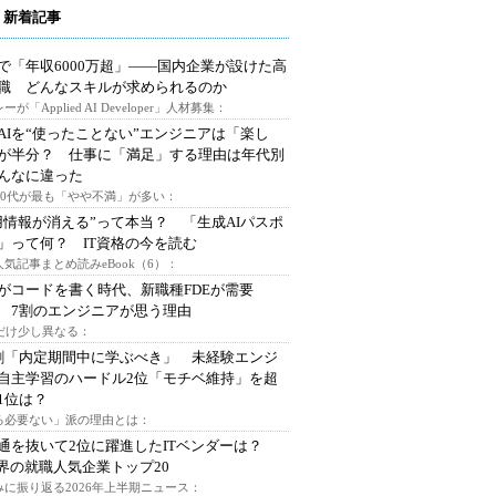
 新着記事
で「年収6000万超」――国内企業が設けた高
I職 どんなスキルが求められるのか
ーが「Applied AI Developer」人材募集：
AIを“使ったことない”エンジニアは「楽し
が半分？ 仕事に「満足」する理由は年代別
んなに違った
～30代が最も「やや不満」が多い：
用情報が消える”って本当？ 「生成AIパスポ
」って何？ IT資格の今を読む
人気記事まとめ読みeBook（6）：
Iがコードを書く時代、新職種FDEが需要
 7割のエンジニアが思う理由
代だけ少し異なる：
割「内定期間中に学ぶべき」 未経験エンジ
自主学習のハードル2位「モチベ維持」を超
1位は？
る必要ない」派の理由とは：
通を抜いて2位に躍進したITベンダーは？
業界の就職人気企業トップ20
みに振り返る2026年上半期ニュース：