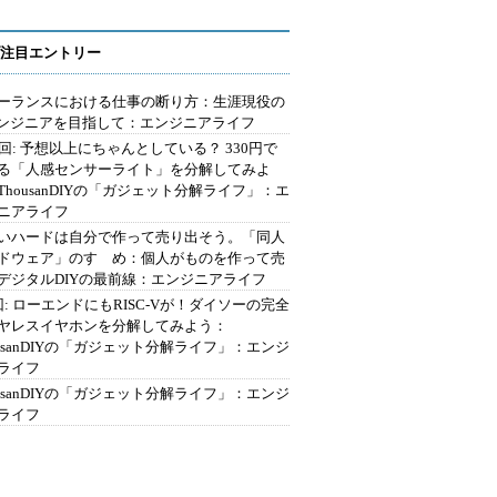
注目エントリー
ーランスにおける仕事の断り方：生涯現役の
エンジニアを目指して：エンジニアライフ
2回: 予想以上にちゃんとしている？ 330円で
る「人感センサーライト」を分解してみよ
ThousanDIYの「ガジェット分解ライフ」：エ
ニアライフ
いハードは自分で作って売り出そう。「同人
ドウェア」のすゝめ：個人がものを作って売
デジタルDIYの最前線：エンジニアライフ
回: ローエンドにもRISC-Vが！ダイソーの完全
ヤレスイヤホンを分解してみよう：
ousanDIYの「ガジェット分解ライフ」：エンジ
ライフ
ousanDIYの「ガジェット分解ライフ」：エンジ
ライフ