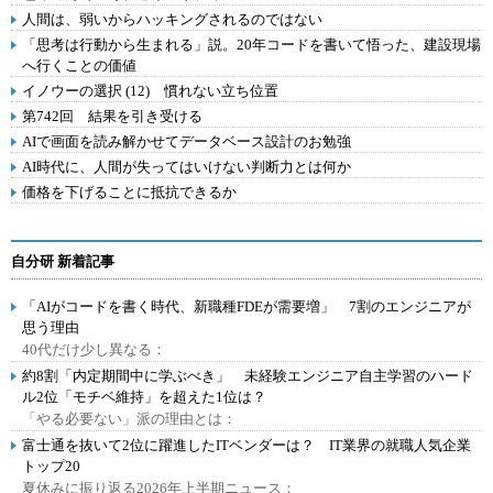
人間は、弱いからハッキングされるのではない
「思考は行動から生まれる」説。20年コードを書いて悟った、建設現場
へ行くことの価値
イノウーの選択 (12) 慣れない立ち位置
第742回 結果を引き受ける
AIで画面を読み解かせてデータベース設計のお勉強
AI時代に、人間が失ってはいけない判断力とは何か
価格を下げることに抵抗できるか
自分研 新着記事
「AIがコードを書く時代、新職種FDEが需要増」 7割のエンジニアが
思う理由
40代だけ少し異なる：
約8割「内定期間中に学ぶべき」 未経験エンジニア自主学習のハード
ル2位「モチベ維持」を超えた1位は？
「やる必要ない」派の理由とは：
富士通を抜いて2位に躍進したITベンダーは？ IT業界の就職人気企業
トップ20
夏休みに振り返る2026年上半期ニュース：