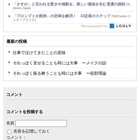
「さすが」と言われる驚きや感動を。新しい価値を生む電通の挑戦
PR
(dentsu Japan)
「プロンプトが面倒」の悲鳴を解消！ AI定着のステップ
PR(ITmedia エ
ンタープライズ)
Recommended by
最新の投稿
仕事で泣けてきたことの意味
それっぽく見せることも時には大事 ーメイクの話
それっぽく振る舞うことも時には大事 ー役割理論
コメント
コメントを投稿する
名前
名前を記憶しておく
コメント：