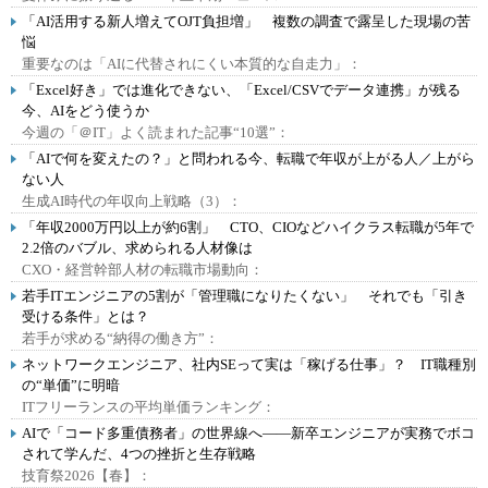
「AI活用する新人増えてOJT負担増」 複数の調査で露呈した現場の苦
悩
重要なのは「AIに代替されにくい本質的な自走力」：
「Excel好き」では進化できない、「Excel/CSVでデータ連携」が残る
今、AIをどう使うか
今週の「＠IT」よく読まれた記事“10選”：
「AIで何を変えたの？」と問われる今、転職で年収が上がる人／上がら
ない人
生成AI時代の年収向上戦略（3）：
「年収2000万円以上が約6割」 CTO、CIOなどハイクラス転職が5年で
2.2倍のバブル、求められる人材像は
CXO・経営幹部人材の転職市場動向：
若手ITエンジニアの5割が「管理職になりたくない」 それでも「引き
受ける条件」とは？
若手が求める“納得の働き方”：
ネットワークエンジニア、社内SEって実は「稼げる仕事」？ IT職種別
の“単価”に明暗
ITフリーランスの平均単価ランキング：
AIで「コード多重債務者」の世界線へ――新卒エンジニアが実務でボコ
されて学んだ、4つの挫折と生存戦略
技育祭2026【春】：