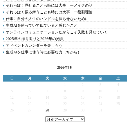
それっぽく見せることも時には大事 ーメイクの話
それっぽく振る舞うことも時には大事 ー役割理論
仕事に自分の人生のハンドルを握らせないために
生成AIを使っていて似ていると感じたこと
オンラインコミュニケーションだからこそ失敗も見せていく
2025年の振り返りと2026年の抱負
アドベントカレンダーを楽しもう
生成AIを仕事に使う時に必要な力（ちから）
2026年7月
日
月
火
水
木
金
土
1
2
3
4
5
6
7
8
9
10
11
12
13
14
15
16
17
18
19
20
21
22
23
24
25
26
27
28
29
30
31