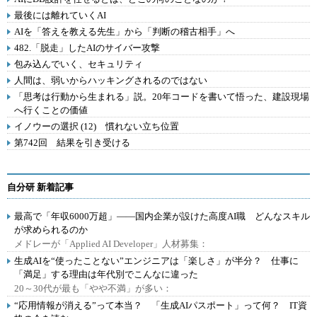
最後には離れていくAI
AIを「答えを教える先生」から「判断の稽古相手」へ
482.「脱走」したAIのサイバー攻撃
包み込んでいく、セキュリティ
人間は、弱いからハッキングされるのではない
「思考は行動から生まれる」説。20年コードを書いて悟った、建設現場
へ行くことの価値
イノウーの選択 (12) 慣れない立ち位置
第742回 結果を引き受ける
自分研 新着記事
最高で「年収6000万超」――国内企業が設けた高度AI職 どんなスキル
が求められるのか
メドレーが「Applied AI Developer」人材募集：
生成AIを“使ったことない”エンジニアは「楽しさ」が半分？ 仕事に
「満足」する理由は年代別でこんなに違った
20～30代が最も「やや不満」が多い：
“応用情報が消える”って本当？ 「生成AIパスポート」って何？ IT資