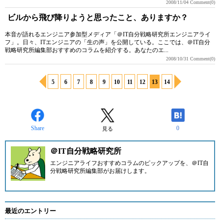
2008/11/04
Comment(0)
ビルから飛び降りようと思ったこと、ありますか？
本音が語れるエンジニア参加型メディア「＠IT自分戦略研究所エンジニアライ
フ」。日々、ITエンジニアの「生の声」を公開している。ここでは、＠IT自分
戦略研究所編集部おすすめのコラムを紹介する。あなたのエ...
2008/10/31
Comment(0)
5
6
7
8
9
10
11
12
13
14
Share
0
見る
＠IT自分戦略研究所
エンジニアライフおすすめコラムのピックアップを、
＠IT自
分戦略研究所編集部
がお届けします。
最近のエントリー