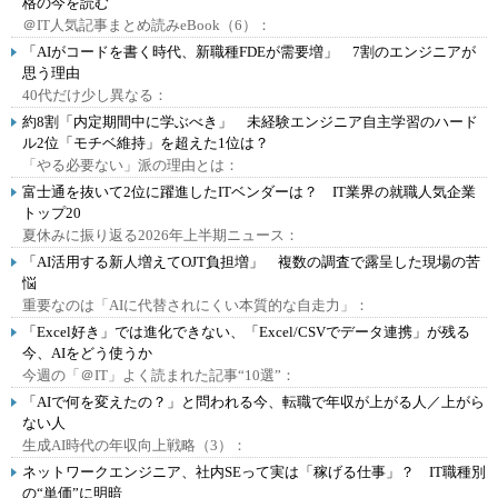
格の今を読む
＠IT人気記事まとめ読みeBook（6）：
「AIがコードを書く時代、新職種FDEが需要増」 7割のエンジニアが
思う理由
40代だけ少し異なる：
約8割「内定期間中に学ぶべき」 未経験エンジニア自主学習のハード
ル2位「モチベ維持」を超えた1位は？
「やる必要ない」派の理由とは：
富士通を抜いて2位に躍進したITベンダーは？ IT業界の就職人気企業
トップ20
夏休みに振り返る2026年上半期ニュース：
「AI活用する新人増えてOJT負担増」 複数の調査で露呈した現場の苦
悩
重要なのは「AIに代替されにくい本質的な自走力」：
「Excel好き」では進化できない、「Excel/CSVでデータ連携」が残る
今、AIをどう使うか
今週の「＠IT」よく読まれた記事“10選”：
「AIで何を変えたの？」と問われる今、転職で年収が上がる人／上がら
ない人
生成AI時代の年収向上戦略（3）：
ネットワークエンジニア、社内SEって実は「稼げる仕事」？ IT職種別
の“単価”に明暗