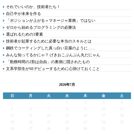
それでいいのか、技術者たち！
自己中が未来を作る
「ポジションが上がる＝マネージャ業務」ではない
ゼロから始めるプログラミングの必勝法
選ばれるための3要素
技術者が起業するために必要な本当のスキルとは
鋼鉄でコーティングした真っ白い豆腐のように……
みんな知ってるかにゃ？ げきおこぷんぷん丸だにゃん
「勤務時間の2割は自由」の裏側に隠されたもの
文系学部生がSEデビューするために心掛けておくこと
2026年7月
日
月
火
水
木
金
土
1
2
3
4
5
6
7
8
9
10
11
12
13
14
15
16
17
18
19
20
21
22
23
24
25
26
27
28
29
30
31