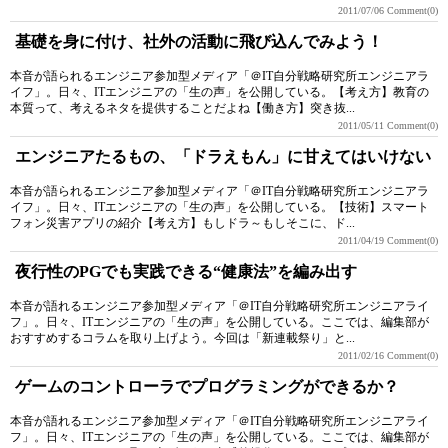
2011/07/06
Comment(0)
基礎を身に付け、社外の活動に飛び込んでみよう！
本音が語られるエンジニア参加型メディア「＠IT自分戦略研究所エンジニアラ
イフ」。日々、ITエンジニアの「生の声」を公開している。【考え方】教育の
本質って、考えるネタを提供することだよね【働き方】突き抜...
2011/05/11
Comment(0)
エンジニアたるもの、「ドラえもん」に甘えてはいけない
本音が語られるエンジニア参加型メディア「＠IT自分戦略研究所エンジニアラ
イフ」。日々、ITエンジニアの「生の声」を公開している。【技術】スマート
フォン災害アプリの紹介【考え方】もしドラ～もしそこに、ド...
2011/04/19
Comment(0)
夜行性のPGでも実践できる“健康法”を編み出す
本音が語れるエンジニア参加型メディア「＠IT自分戦略研究所エンジニアライ
フ」。日々、ITエンジニアの「生の声」を公開している。ここでは、編集部が
おすすめするコラムを取り上げよう。今回は「新連載祭り」と...
2011/02/16
Comment(0)
ゲームのコントローラでプログラミングができるか？
本音が語れるエンジニア参加型メディア「＠IT自分戦略研究所エンジニアライ
フ」。日々、ITエンジニアの「生の声」を公開している。ここでは、編集部が