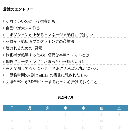
最近のエントリー
それでいいのか、技術者たち！
自己中が未来を作る
「ポジションが上がる＝マネージャ業務」ではない
ゼロから始めるプログラミングの必勝法
選ばれるための3要素
技術者が起業するために必要な本当のスキルとは
鋼鉄でコーティングした真っ白い豆腐のように……
みんな知ってるかにゃ？ げきおこぷんぷん丸だにゃん
「勤務時間の2割は自由」の裏側に隠されたもの
文系学部生がSEデビューするために心掛けておくこと
2026年7月
日
月
火
水
木
金
土
1
2
3
4
5
6
7
8
9
10
11
12
13
14
15
16
17
18