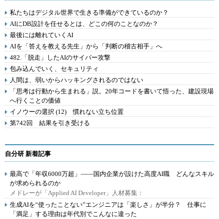
私たちはデジタル世界で生きる準備ができているのか？
AIにDB設計を任せるとは、どこの何のことなのか？
最後には離れていくAI
AIを「答えを教える先生」から「判断の稽古相手」へ
482.「脱走」したAIのサイバー攻撃
包み込んでいく、セキュリティ
人間は、弱いからハッキングされるのではない
「思考は行動から生まれる」説。20年コードを書いて悟った、建設現場
へ行くことの価値
イノウーの選択 (12) 慣れない立ち位置
第742回 結果を引き受ける
自分研 新着記事
最高で「年収6000万超」――国内企業が設けた高度AI職 どんなスキル
が求められるのか
メドレーが「Applied AI Developer」人材募集：
生成AIを“使ったことない”エンジニアは「楽しさ」が半分？ 仕事に
「満足」する理由は年代別でこんなに違った