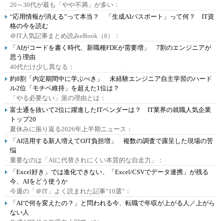
20～30代が最も「やや不満」が多い：
“応用情報が消える”って本当？ 「生成AIパスポート」って何？ IT資
格の今を読む
＠IT人気記事まとめ読みeBook（6）：
「AIがコードを書く時代、新職種FDEが需要増」 7割のエンジニアが
思う理由
40代だけ少し異なる：
約8割「内定期間中に学ぶべき」 未経験エンジニア自主学習のハード
ル2位「モチベ維持」を超えた1位は？
「やる必要ない」派の理由とは：
富士通を抜いて2位に躍進したITベンダーは？ IT業界の就職人気企業
トップ20
夏休みに振り返る2026年上半期ニュース：
「AI活用する新人増えてOJT負担増」 複数の調査で露呈した現場の苦
悩
重要なのは「AIに代替されにくい本質的な自走力」：
「Excel好き」では進化できない、「Excel/CSVでデータ連携」が残る
今、AIをどう使うか
今週の「＠IT」よく読まれた記事“10選”：
「AIで何を変えたの？」と問われる今、転職で年収が上がる人／上がら
ない人