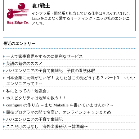
哀T戦士
インフラ系・開発系と担当している仕事はそれぞれだけど、
Linuxをこよなく愛する
リーディング・エッジ
社のエンジニ
アたち。
最近のエントリー
一人で家事育児をするのに便利なサービス
英語の勉強のススメ
パパエンジニアの子育て奮闘記 子供の看護休暇
日本企業に元気がないぞ！ あなたはこの先どうする？ パート3 ～いい
エンジニアって？～
私にとっての「勉強会」
ホスピタリティは地球を救う！！
configure の作り方 ～まだ Makefile を書いていませんか？～
競技プログラマの間で名高い、オンラインジャッジまとめ
パパエンジニアの子育て奮闘記
ここだけのはなし 海外出張秘話 〜韓国編〜