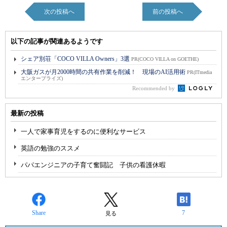
次の投稿へ
前の投稿へ
以下の記事が関連あるようです
シェア別荘「COCO VILLA Owners」3選
PR(COCO VILLA on GOETHE)
大阪ガスが月2000時間の共有作業を削減！ 現場のAI活用術
PR(ITmedia
エンタープライズ)
Recommended by
最新の投稿
一人で家事育児をするのに便利なサービス
英語の勉強のススメ
パパエンジニアの子育て奮闘記 子供の看護休暇
Share
7
見る