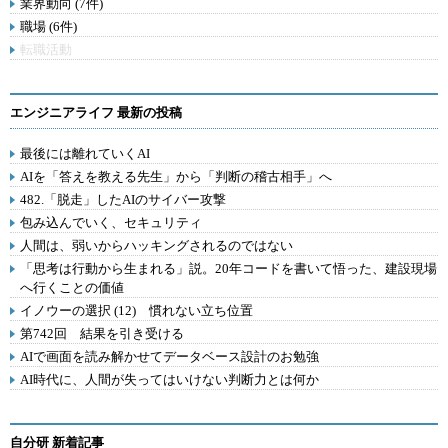
業界動向 (7件)
職場 (6件)
転職活動
エンジニアライフ 最新の投稿
最後には離れていくAI
AIを「答えを教える先生」から「判断の稽古相手」へ
482.「脱走」したAIのサイバー攻撃
包み込んでいく、セキュリティ
人間は、弱いからハッキングされるのではない
「思考は行動から生まれる」説。20年コードを書いて悟った、建設現場
へ行くことの価値
イノウーの選択 (12) 慣れない立ち位置
第742回 結果を引き受ける
AIで画面を読み解かせてデータベース設計のお勉強
AI時代に、人間が失ってはいけない判断力とは何か
自分研 新着記事