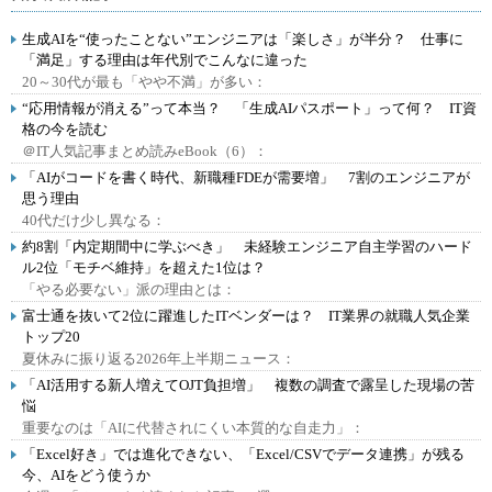
生成AIを“使ったことない”エンジニアは「楽しさ」が半分？ 仕事に
「満足」する理由は年代別でこんなに違った
20～30代が最も「やや不満」が多い：
“応用情報が消える”って本当？ 「生成AIパスポート」って何？ IT資
格の今を読む
＠IT人気記事まとめ読みeBook（6）：
「AIがコードを書く時代、新職種FDEが需要増」 7割のエンジニアが
思う理由
40代だけ少し異なる：
約8割「内定期間中に学ぶべき」 未経験エンジニア自主学習のハード
ル2位「モチベ維持」を超えた1位は？
「やる必要ない」派の理由とは：
富士通を抜いて2位に躍進したITベンダーは？ IT業界の就職人気企業
トップ20
夏休みに振り返る2026年上半期ニュース：
「AI活用する新人増えてOJT負担増」 複数の調査で露呈した現場の苦
悩
重要なのは「AIに代替されにくい本質的な自走力」：
「Excel好き」では進化できない、「Excel/CSVでデータ連携」が残る
今、AIをどう使うか