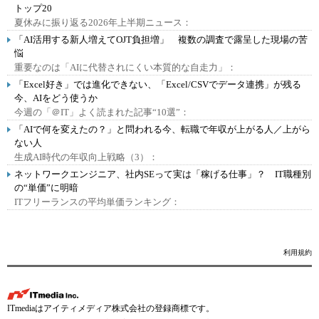
トップ20
夏休みに振り返る2026年上半期ニュース：
「AI活用する新人増えてOJT負担増」 複数の調査で露呈した現場の苦
悩
重要なのは「AIに代替されにくい本質的な自走力」：
「Excel好き」では進化できない、「Excel/CSVでデータ連携」が残る
今、AIをどう使うか
今週の「＠IT」よく読まれた記事“10選”：
「AIで何を変えたの？」と問われる今、転職で年収が上がる人／上がら
ない人
生成AI時代の年収向上戦略（3）：
ネットワークエンジニア、社内SEって実は「稼げる仕事」？ IT職種別
の“単価”に明暗
ITフリーランスの平均単価ランキング：
利用規約
ITmediaはアイティメディア株式会社の登録商標です。