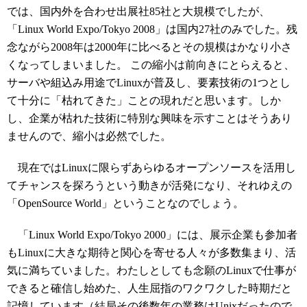
では、国内外を合わせ出展社85社と大規模でしたが、
「Linux World Expo/Tokyo 2008」は国内27社のみでした。残
念ながら2008年は2000年に比べるとその規模はかなり小さ
くなってしまいました。 この縮小は前向きにとらえると、
サーバや組込み用途でLinuxが普及し、要素技術の1つとし
て十分に「枯れてきた」ことの現れだと思います。しか
し、企業が枯れた技術に特別な興味を示すことはそうあり
ませんので、縮小は必然でした。
現在ではLinuxに限らずあらゆるオープンソースを活用し
てチャンスを探ろうという動きが活発になり、それゆえの
「OpenSource World」ということなのでしょう。
「Linux World Expo/Tokyo 2000」には、展示企業も参加者
もLinuxに大きな期待と関心を寄せる人々が多数集まり、活
気に満ちていました。わたしとしても念願のLinuxで仕事が
できると確信し始めた、人生屈指のワクワクした時期だと
記憶しています（結局その後数年の業務はUnixだったので