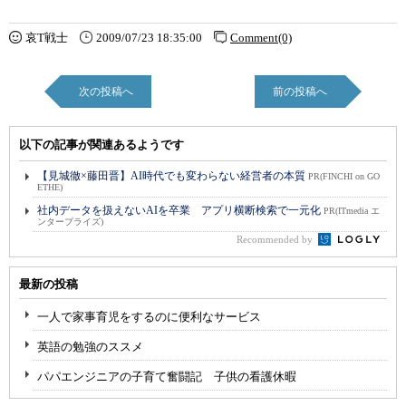
哀T戦士
2009/07/23 18:35:00
Comment(0)
次の投稿へ
前の投稿へ
以下の記事が関連あるようです
【見城徹×藤田晋】AI時代でも変わらない経営者の本質
PR(FINCHI on GO
ETHE)
社内データを扱えないAIを卒業 アプリ横断検索で一元化
PR(ITmedia エ
ンタープライズ)
Recommended by
最新の投稿
一人で家事育児をするのに便利なサービス
英語の勉強のススメ
パパエンジニアの子育て奮闘記 子供の看護休暇