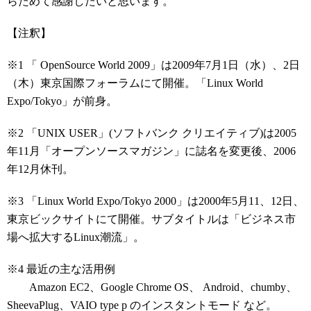
らためて感謝したいと思います。
【注釈】
※1
「
OpenSource World 2009
」は
2009
年
7
月
1
日（水）、
2
日
（木）東京国際フォーラムにて開催。「
Linux World
Expo/Tokyo
」が前身。
※2
「
UNIX USER
」
(
ソフトバンク クリエイティブ
)
は
2005
年
11
月「オープンソースマガジン」に誌名を変更後、
2006
年
12
月休刊。
※3
「Linux World Expo/Tokyo 2000」は2000年
5
月
11
、
12
日、
東京ビックサイトにて開催。サブタイトルは「ビジネス市
場へ拡大する
Linux
潮流」。
※4
最近の主な活用例
Amazon EC2、Google Chrome OS、 Android、chumby、
SheevaPlug、VAIO type p のインスタントモード など。