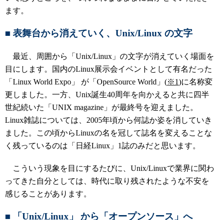
ます。
■ 表舞台から消えていく、Unix/Linux の文字
最近、周囲から「Unix/Linux」の文字が消えていく場面を
目にします。国内のLinux展示会イベントとして有名だった
「Linux World Expo」 が「OpenSource World」(
※1
)に名称変
更しました。一方、Unix誕生40周年を向かえると共に四半
世紀続いた「UNIX magazine」が最終号を迎えました。
Linux雑誌については、2005年頃から何誌か姿を消していき
ました。この頃からLinuxの名を冠して誌名を変えることな
く残っているのは「日経Linux」1誌のみだと思います。
こういう現象を目にするたびに、Unix/Linuxで業界に関わ
ってきた自分としては、時代に取り残されたような不安を
感じることがあります。
■ 「
Unix/Linux
」 から「オープンソース」へ