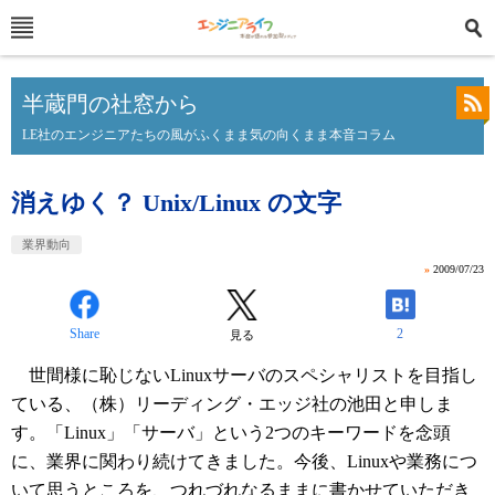
半蔵門の社窓から
LE社のエンジニアたちの風がふくまま気の向くまま本音コラム
消えゆく？ Unix/Linux の文字
業界動向
»
2009/07/23
Share
2
見る
世間様に恥じないLinuxサーバのスペシャリストを目指し
ている、（株）リーディング・エッジ社の池田と申しま
す。「Linux」「サーバ」という2つのキーワードを念頭
に、業界に関わり続けてきました。今後、Linuxや業務につ
いて思うところを、つれづれなるままに書かせていただき