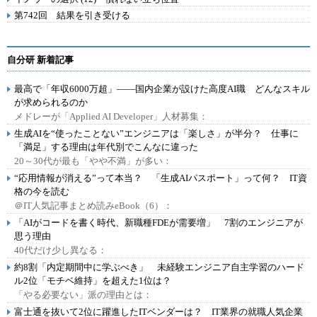
第742回 結果を引き受ける
自分研 新着記事
最高で「年収6000万超」――国内企業が設けた高度AI職 どんなスキル
が求められるのか
メドレーが「Applied AI Developer」人材募集：
生成AIを“使ったことない”エンジニアは「楽しさ」が半分？ 仕事に
「満足」する理由は年代別でこんなに違った
20～30代が最も「やや不満」が多い：
“応用情報が消える”って本当？ 「生成AIパスポート」って何？ IT資
格の今を読む
＠IT人気記事まとめ読みeBook（6）：
「AIがコードを書く時代、新職種FDEが需要増」 7割のエンジニアが
思う理由
40代だけ少し異なる：
約8割「内定期間中に学ぶべき」 未経験エンジニア自主学習のハード
ル2位「モチベ維持」を超えた1位は？
「やる必要ない」派の理由とは：
富士通を抜いて2位に躍進したITベンダーは？ IT業界の就職人気企業