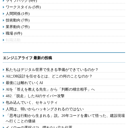
ライフハック (4件)
ワークスタイル (5件)
人間関係 (1件)
技術動向 (7件)
業界動向 (7件)
職場 (6件)
転職活動
エンジニアライフ 最新の投稿
私たちはデジタル世界で生きる準備ができているのか？
AIにDB設計を任せるとは、どこの何のことなのか？
最後には離れていくAI
AIを「答えを教える先生」から「判断の稽古相手」へ
482.「脱走」したAIのサイバー攻撃
包み込んでいく、セキュリティ
人間は、弱いからハッキングされるのではない
「思考は行動から生まれる」説。20年コードを書いて悟った、建設現場
へ行くことの価値
イノウーの選択 (12) 慣れない立ち位置