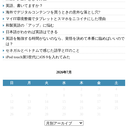
英語、書いてますか？
海外でデジタルコンテンツを買うときの意外な落とし穴?
マイIT環境整備でタブレットとスマホをニコイチにした理由
和製英語の「アップ」に悩む
日本語がわかれば英語はできる
英語を勉強する時間がないのなら、覚悟を決めて本番に臨めばいいので
は？
セネガルとベトナムで感じた語学とITのこと
iPod touch第5世代にiOS 9を入れてみた
2026年7月
日
月
火
水
木
金
土
1
2
3
4
5
6
7
8
9
10
11
12
13
14
15
16
17
18
19
20
21
22
23
24
25
26
27
28
29
30
31