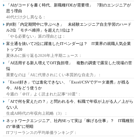
「AIがコードを書く時代、新職種FDEが需要増」 7割のエンジニアが
思う理由
40代だけ少し異なる：
約8割「内定期間中に学ぶべき」 未経験エンジニア自主学習のハード
ル2位「モチベ維持」を超えた1位は？
「やる必要ない」派の理由とは：
富士通を抜いて2位に躍進したITベンダーは？ IT業界の就職人気企業
トップ20
夏休みに振り返る2026年上半期ニュース：
「AI活用する新人増えてOJT負担増」 複数の調査で露呈した現場の苦
悩
重要なのは「AIに代替されにくい本質的な自走力」：
「Excel好き」では進化できない、「Excel/CSVでデータ連携」が残る
今、AIをどう使うか
今週の「＠IT」よく読まれた記事“10選”：
「AIで何を変えたの？」と問われる今、転職で年収が上がる人／上がら
ない人
生成AI時代の年収向上戦略（3）：
ネットワークエンジニア、社内SEって実は「稼げる仕事」？ IT職種別
の“単価”に明暗
ITフリーランスの平均単価ランキング：