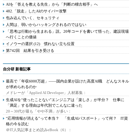
AIを「答えを教える先生」から「判断の稽古相手」へ
482.「脱走」したAIのサイバー攻撃
包み込んでいく、セキュリティ
人間は、弱いからハッキングされるのではない
「思考は行動から生まれる」説。20年コードを書いて悟った、建設現場
へ行くことの価値
イノウーの選択 (12) 慣れない立ち位置
第742回 結果を引き受ける
自分研 新着記事
最高で「年収6000万超」――国内企業が設けた高度AI職 どんなスキル
が求められるのか
メドレーが「Applied AI Developer」人材募集：
生成AIを“使ったことない”エンジニアは「楽しさ」が半分？ 仕事に
「満足」する理由は年代別でこんなに違った
20～30代が最も「やや不満」が多い：
“応用情報が消える”って本当？ 「生成AIパスポート」って何？ IT資
格の今を読む
＠IT人気記事まとめ読みeBook（6）：