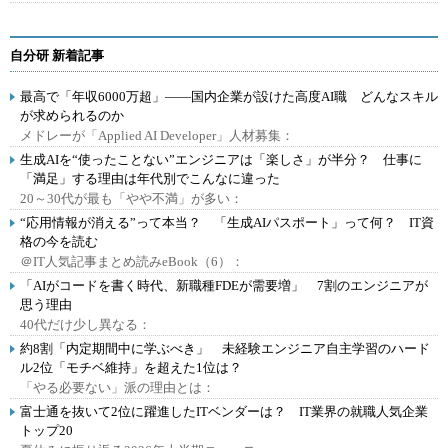
自分研 新着記事
最高で「年収6000万超」――国内企業が設けた高度AI職 どんなスキル
が求められるのか
メドレーが「Applied AI Developer」人材募集：
生成AIを“使ったことない”エンジニアは「楽しさ」が半分？ 仕事に
「満足」する理由は年代別でこんなに違った
20～30代が最も「やや不満」が多い：
“応用情報が消える”って本当？ 「生成AIパスポート」って何？ IT資
格の今を読む
＠IT人気記事まとめ読みeBook（6）：
「AIがコードを書く時代、新職種FDEが需要増」 7割のエンジニアが
思う理由
40代だけ少し異なる：
約8割「内定期間中に学ぶべき」 未経験エンジニア自主学習のハード
ル2位「モチベ維持」を超えた1位は？
「やる必要ない」派の理由とは：
富士通を抜いて2位に躍進したITベンダーは？ IT業界の就職人気企業
トップ20