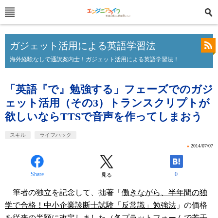
ガジェット活用による英語学習法
海外経験なしで通訳案内士！ガジェット活用による英語学習法！
「英語『で』勉強する」フェーズでのガジ
ェット活用（その3）トランスクリプトが
欲しいならTTSで音声を作ってしまおう
スキル
ライフハック
»
2014/07/07
Share
0
見る
筆者の独立を記念して、拙著「
働きながら、半年間の独
学で合格！中小企業診断士試験「反常識」勉強法
」の価格
を従来の半額に改定しました（各プラットフォームで若干