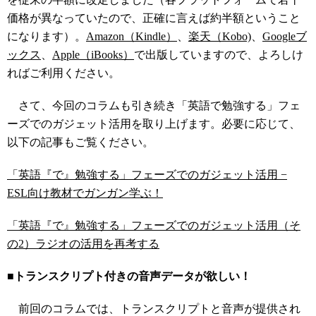
価格が異なっていたので、正確に言えば約半額ということ
になります）。
Amazon（Kindle）
、
楽天（Kobo)
、
Googleブ
ックス
、
Apple（iBooks）
で出版していますので、よろしけ
ればご利用ください。
さて、今回のコラムも引き続き「英語で勉強する」フェ
ーズでのガジェット活用を取り上げます。必要に応じて、
以下の記事もご覧ください。
「英語『で』勉強する」フェーズでのガジェット活用 −
ESL向け教材でガンガン学ぶ！
「英語『で』勉強する」フェーズでのガジェット活用（そ
の2）ラジオの活用を再考する
■トランスクリプト付きの音声データが欲しい！
前回のコラムでは、トランスクリプトと音声が提供され