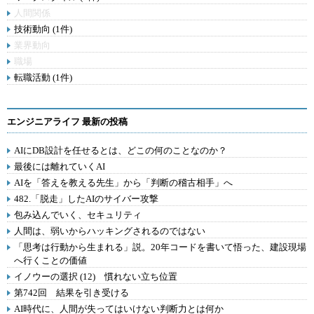
人間関係
技術動向 (1件)
業界動向
職場
転職活動 (1件)
エンジニアライフ 最新の投稿
AIにDB設計を任せるとは、どこの何のことなのか？
最後には離れていくAI
AIを「答えを教える先生」から「判断の稽古相手」へ
482.「脱走」したAIのサイバー攻撃
包み込んでいく、セキュリティ
人間は、弱いからハッキングされるのではない
「思考は行動から生まれる」説。20年コードを書いて悟った、建設現場
へ行くことの価値
イノウーの選択 (12) 慣れない立ち位置
第742回 結果を引き受ける
AI時代に、人間が失ってはいけない判断力とは何か