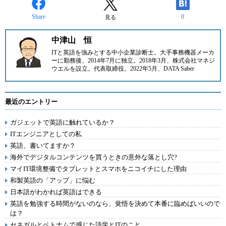
Share
0
見る
中津山 恒
ITと英語を強みとする中小企業診断士。大手事務機器メーカ
ーに勤務後、2014年7月に
独立。2018年3月、
株式会社マネジ
ウエル
を設立。代表取締役。2022年5月、
DATA Saber
最近のエントリー
ガジェットで英語に触れているか？
ITエンジニアとしての私
英語、書いてますか？
海外でデジタルコンテンツを買うときの意外な落とし穴?
マイIT環境整備でタブレットとスマホをニコイチにした理由
和製英語の「アップ」に悩む
日本語がわかれば英語はできる
英語を勉強する時間がないのなら、覚悟を決めて本番に臨めばいいので
は？
セネガルとベトナムで感じた語学とITのこと