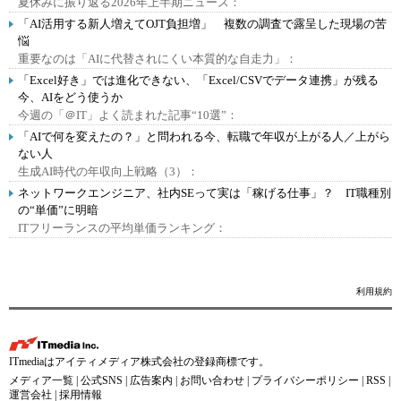
夏休みに振り返る2026年上半期ニュース：
「AI活用する新人増えてOJT負担増」 複数の調査で露呈した現場の苦
悩
重要なのは「AIに代替されにくい本質的な自走力」：
「Excel好き」では進化できない、「Excel/CSVでデータ連携」が残る
今、AIをどう使うか
今週の「＠IT」よく読まれた記事“10選”：
「AIで何を変えたの？」と問われる今、転職で年収が上がる人／上がら
ない人
生成AI時代の年収向上戦略（3）：
ネットワークエンジニア、社内SEって実は「稼げる仕事」？ IT職種別
の“単価”に明暗
ITフリーランスの平均単価ランキング：
利用規約
ITmediaはアイティメディア株式会社の登録商標です。
メディア一覧
|
公式SNS
|
広告案内
|
お問い合わせ
|
プライバシーポリシー
|
RSS
|
運営会社
|
採用情報