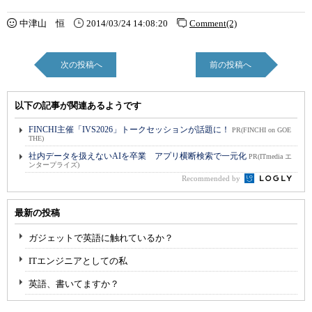
中津山 恒
2014/03/24 14:08:20
Comment(2)
次の投稿へ
前の投稿へ
以下の記事が関連あるようです
FINCHI主催「IVS2026」トークセッションが話題に！
PR(FINCHI on GOE
THE)
社内データを扱えないAIを卒業 アプリ横断検索で一元化
PR(ITmedia エ
ンタープライズ)
Recommended by
最新の投稿
ガジェットで英語に触れているか？
ITエンジニアとしての私
英語、書いてますか？