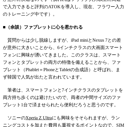
で入力できると評判のATOKを導入し、現在、フラワー入力
のトレーニング中です）。
■（余談）ファブレットに心を惹かれる
質問からは少し脱線しますが、iPad miniとNexus 7との差
が意外に大きいことから、6インチクラスの大画面スマート
フォンに興味が湧いてきました。このクラスは、スマート
フォンとタブレットの両方の特徴を備えることから、ファ
ブレット（Phablet＝PhoneとTabletの合成語）と呼ばれ、ま
ず韓国で人気が出たと言われています。
筆者は、スマートフォンと7インチクラスのタブレットを
両方持ち歩くのは避けたいので、両者の中間サイズのファ
ブレット1台で済ませられたら便利だろうと思うのです。
ソニーの
Xperia Z Ultra
にも興味をそそられますが、ラン
ニングコストを加えた費用も重視するポイントなので、SIM