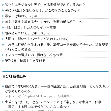
私たちはデジタル世界で生きる準備ができているのか？
AIにDB設計を任せるとは、どこの何のことなのか？
最後には離れていくAI
AIを「答えを教える先生」から「判断の稽古相手」へ
482.「脱走」したAIのサイバー攻撃
包み込んでいく、セキュリティ
人間は、弱いからハッキングされるのではない
「思考は行動から生まれる」説。20年コードを書いて悟った、建設現場
へ行くことの価値
イノウーの選択 (12) 慣れない立ち位置
第742回 結果を引き受ける
自分研 新着記事
最高で「年収6000万超」――国内企業が設けた高度AI職 どんなスキル
が求められるのか
メドレーが「Applied AI Developer」人材募集：
生成AIを“使ったことない”エンジニアは「楽しさ」が半分？ 仕事に
「満足」する理由は年代別でこんなに違った