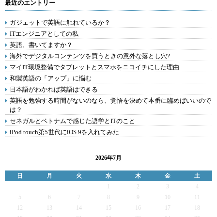
最近のエントリー
ガジェットで英語に触れているか？
ITエンジニアとしての私
英語、書いてますか？
海外でデジタルコンテンツを買うときの意外な落とし穴?
マイIT環境整備でタブレットとスマホをニコイチにした理由
和製英語の「アップ」に悩む
日本語がわかれば英語はできる
英語を勉強する時間がないのなら、覚悟を決めて本番に臨めばいいので
は？
セネガルとベトナムで感じた語学とITのこと
iPod touch第5世代にiOS 9を入れてみた
2026年7月
日
月
火
水
木
金
土
1
2
3
4
5
6
7
8
9
10
11
12
13
14
15
16
17
18