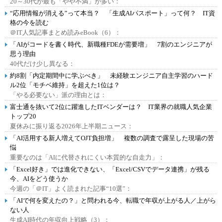
20～30代が最も「やや不満」が多い：
“応用情報が消える”って本当？ 「生成AIパスポート」って何？ IT資
格の今を読む
＠IT人気記事まとめ読みeBook（6）：
「AIがコードを書く時代、新職種FDEが需要増」 7割のエンジニアが
思う理由
40代だけ少し異なる：
約8割「内定期間中に学ぶべき」 未経験エンジニア自主学習のハード
ル2位「モチベ維持」を超えた1位は？
「やる必要ない」派の理由とは：
富士通を抜いて2位に躍進したITベンダーは？ IT業界の就職人気企業
トップ20
夏休みに振り返る2026年上半期ニュース：
「AI活用する新人増えてOJT負担増」 複数の調査で露呈した現場の苦
悩
重要なのは「AIに代替されにくい本質的な自走力」：
「Excel好き」では進化できない、「Excel/CSVでデータ連携」が残る
今、AIをどう使うか
今週の「＠IT」よく読まれた記事“10選”：
「AIで何を変えたの？」と問われる今、転職で年収が上がる人／上がら
ない人
生成AI時代の年収向上戦略（3）：