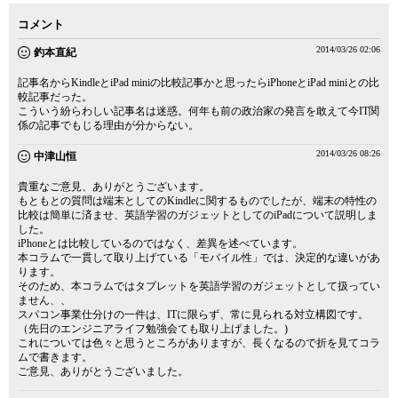
コメント
2014/03/26 02:06
釣本直紀
記事名からKindleとiPad miniの比較記事かと思ったらiPhoneとiPad miniとの比
較記事だった。
こういう紛らわしい記事名は迷惑。何年も前の政治家の発言を敢えて今IT関
係の記事でもじる理由が分からない。
2014/03/26 08:26
中津山恒
貴重なご意見、ありがとうございます。
もともとの質問は端末としてのKindleに関するものでしたが、端末の特性の
比較は簡単に済ませ、英語学習のガジェットとしてのiPadについて説明しま
した。
iPhoneとは比較しているのではなく、差異を述べています。
本コラムで一貫して取り上げている「モバイル性」では、決定的な違いがあ
ります。
そのため、本コラムではタブレットを英語学習のガジェットとして扱ってい
ません、、
スパコン事業仕分けの一件は、ITに限らず、常に見られる対立構図です。
（先日のエンジニアライフ勉強会ても取り上げました。)
これについては色々と思うところがありますが、長くなるので折を見てコラ
ムで書きます。
ご意見、ありがとうございました。