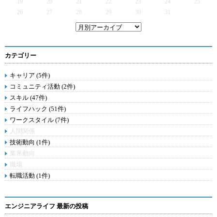
19
20
21
22
23
24
25
26
27
28
29
30
31
カテゴリー
キャリア (5件)
コミュニティ活動 (2件)
スキル (47件)
ライフハック (51件)
ワークスタイル (7件)
人間関係
技術動向 (1件)
業界動向
職場
転職活動 (1件)
エンジニアライフ 最新の投稿