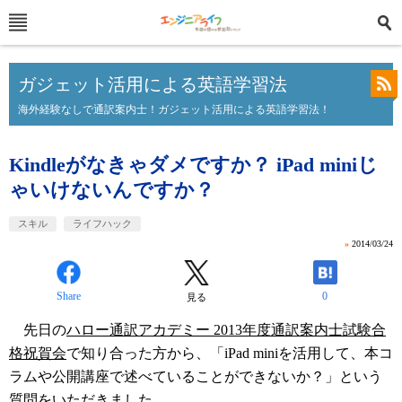
ガジェット活用による英語学習法
海外経験なしで通訳案内士！ガジェット活用による英語学習法！
Kindleがなきゃダメですか？ iPad miniじ
ゃいけないんですか？
スキル
ライフハック
»
2014/03/24
Share
0
見る
先日の
ハロー通訳アカデミー 2013年度通訳案内士試験合
格祝賀会
で知り合った方から、「iPad miniを活用して、本コ
ラムや公開講座で述べていることができないか？」という
質問をいただきました。