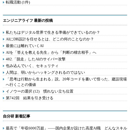
転職活動 (1件)
エンジニアライフ 最新の投稿
私たちはデジタル世界で生きる準備ができているのか？
AIにDB設計を任せるとは、どこの何のことなのか？
最後には離れていくAI
AIを「答えを教える先生」から「判断の稽古相手」へ
482.「脱走」したAIのサイバー攻撃
包み込んでいく、セキュリティ
人間は、弱いからハッキングされるのではない
「思考は行動から生まれる」説。20年コードを書いて悟った、建設現場
へ行くことの価値
イノウーの選択 (12) 慣れない立ち位置
第742回 結果を引き受ける
自分研 新着記事
最高で「年収6000万超」――国内企業が設けた高度AI職 どんなスキル