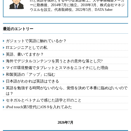
ITと英語を強みとする中小企業診断士。大手事務機器メーカ
ーに勤務後、2014年7月に
独立。2018年3月、
株式会社マネジ
ウエル
を設立。代表取締役。2022年5月、
DATA Saber
最近のエントリー
ガジェットで英語に触れているか？
ITエンジニアとしての私
英語、書いてますか？
海外でデジタルコンテンツを買うときの意外な落とし穴?
マイIT環境整備でタブレットとスマホをニコイチにした理由
和製英語の「アップ」に悩む
日本語がわかれば英語はできる
英語を勉強する時間がないのなら、覚悟を決めて本番に臨めばいいので
は？
セネガルとベトナムで感じた語学とITのこと
iPod touch第5世代にiOS 9を入れてみた
2026年7月