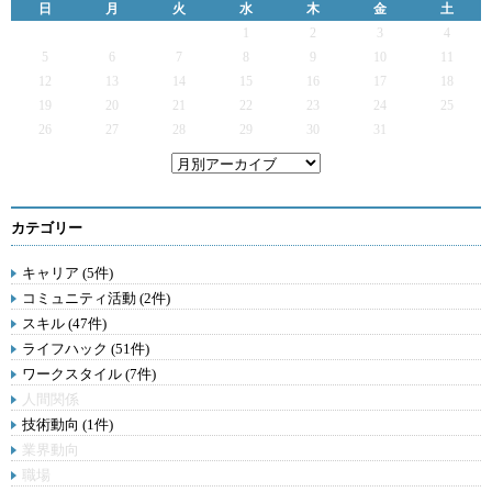
日
月
火
水
木
金
土
1
2
3
4
5
6
7
8
9
10
11
12
13
14
15
16
17
18
19
20
21
22
23
24
25
26
27
28
29
30
31
カテゴリー
キャリア (5件)
コミュニティ活動 (2件)
スキル (47件)
ライフハック (51件)
ワークスタイル (7件)
人間関係
技術動向 (1件)
業界動向
職場