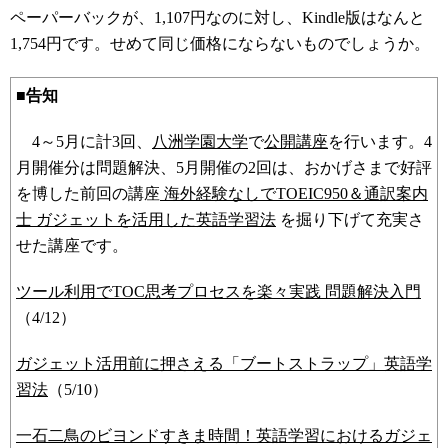
ペーパーバックが、1,107円なのに対し、Kindle版はなんと
1,754円です。せめて同じ価格にならないものでしょうか。
■告知
4～5月に計3回、
八洲学園大学
で
公開講座
を行います。4
月開催分は問題解決、5月開催の2回は、おかげさまで好評
を博した前回の講座
海外経験なしでTOEIC950＆通訳案内
士 ガジェットを活用した英語学習法
を掘り下げて充実さ
せた講座です。
ツール利用でTOC思考プロセスを楽々実践 問題解決入門
（4/12）
ガジェット活用前に押さえる「ブートストラップ」英語学
習法
（5/10）
一石二鳥のビヨンドすきま時間！英語学習におけるガジェ