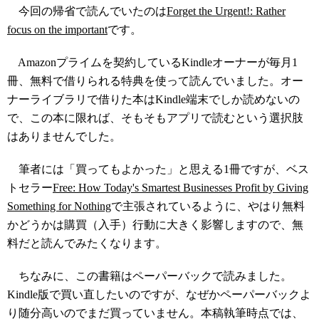
今回の帰省で読んでいたのは
Forget the Urgent!: Rather
focus on the important
です。
Amazonプライムを契約しているKindleオーナーが毎月1
冊、無料で借りられる特典を使って読んでいました。オー
ナーライブラリで借りた本はKindle端末でしか読めないの
で、この本に限れば、そもそもアプリで読むという選択肢
はありませんでした。
筆者には「買ってもよかった」と思える1冊ですが、ベス
トセラー
Free: How Today's Smartest Businesses Profit by Giving
Something for Nothing
で主張されているように、やはり無料
かどうかは購買（入手）行動に大きく影響しますので、無
料だと読んでみたくなります。
ちなみに、この書籍はペーパーバックで読みました。
Kindle版で買い直したいのですが、なぜかペーパーバックよ
り随分高いのでまだ買っていません。本稿執筆時点では、