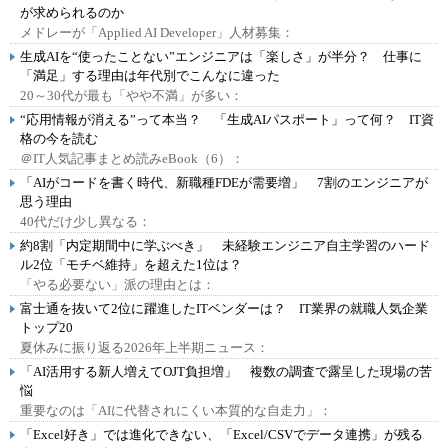
が求められるのか
メドレーが「Applied AI Developer」人材募集：
生成AIを“使ったことない”エンジニアは「楽しさ」が半分？ 仕事に
「満足」する理由は年代別でこんなに違った
20～30代が最も「やや不満」が多い：
“応用情報が消える”って本当？ 「生成AIパスポート」って何？ IT資
格の今を読む
＠IT人気記事まとめ読みeBook（6）：
「AIがコードを書く時代、新職種FDEが需要増」 7割のエンジニアが
思う理由
40代だけ少し異なる：
約8割「内定期間中に学ぶべき」 未経験エンジニア自主学習のハード
ル2位「モチベ維持」を超えた1位は？
「やる必要ない」派の理由とは：
富士通を抜いて2位に躍進したITベンダーは？ IT業界の就職人気企業
トップ20
夏休みに振り返る2026年上半期ニュース：
「AI活用する新人増えてOJT負担増」 複数の調査で露呈した現場の苦
悩
重要なのは「AIに代替されにくい本質的な自走力」：
「Excel好き」では進化できない、「Excel/CSVでデータ連携」が残る