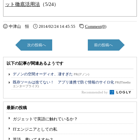
ット徹底活用法
（5/24）
中津山 恒
2014/02/24 14:45:55
Comment(0)
次の投稿へ
前の投稿へ
以下の記事が関連あるようです
デノンの空間オーディオ、凄すぎた
PR(デノン)
既存ツールは捨てない！ アプリ連携で防ぐ情報のサイロ化
PR(ITmedia
エンタープライズ)
Recommended by
最新の投稿
ガジェットで英語に触れているか？
ITエンジニアとしての私
英語、書いてますか？