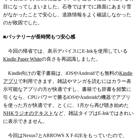
目になってしまいました。石巻ではすでに路面にあまり雪
がなかったことで安心し、道路情報をよく確認しなかった
のが敗因でした。
■バッテリーが長時間もつ安心感
今回の帰省では、表示デバイスにE-Inkを使用している
Kindle Paper White
の良さを再認識しました。
Kindle向けの電子書籍は、iOSやAndroidでも無料の
Kindle
アプリ
で利用できます。雑誌やマンガを読むにはカラー表
示可能なアプリの方が快適ですし、書籍でも辞書を頻繁に
引くなら、CPUパワーで勝るiOSやAndroidの機器でアプリ
を使った方が快適です。とくに、1月から再び聴き始めた
NHKラジオのテキスト
など、雑誌タイプはE-Inkではきれい
に表示できません。
今回はNexus7とARROWS X F-02Eをもっていたので、