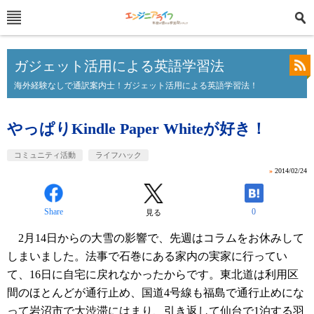
ガジェット活用による英語学習法
海外経験なしで通訳案内士！ガジェット活用による英語学習法！
やっぱりKindle Paper Whiteが好き！
コミュニティ活動
ライフハック
»
2014/02/24
Share
0
見る
2月14日からの大雪の影響で、先週はコラムをお休みして
しまいました。法事で石巻にある家内の実家に行ってい
て、16日に自宅に戻れなかったからです。東北道は利用区
間のほとんどが通行止め、国道4号線も福島で通行止めにな
って岩沼市で大渋滞にはまり、引き返して仙台で1泊する羽