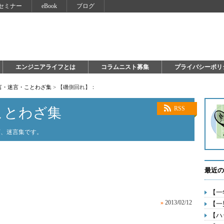
セミナー
eBook
ブログ
エンジニアライフとは
コラムニスト募集
プライバシーポリ
言・迷言・ことわざ集
>
【磯側回れ】：
ことわざ集
RSS
言、迷言集です。
最近の
【一
»
2013/02/12
【一
【ハ