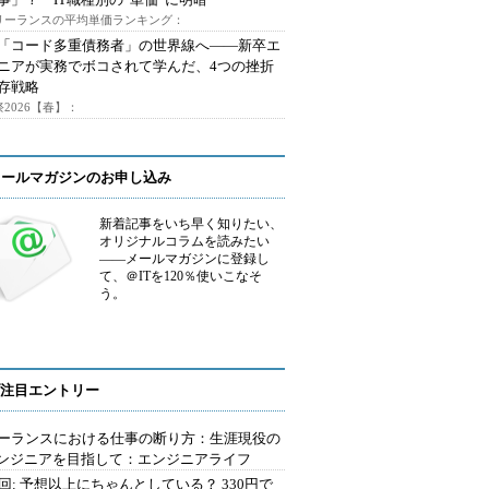
フリーランスの平均単価ランキング：
で「コード多重債務者」の世界線へ――新卒エ
ニアが実務でボコされて学んだ、4つの挫折
存戦略
2026【春】：
メールマガジンのお申し込み
新着記事をいち早く知りたい、
オリジナルコラムを読みたい
――メールマガジンに登録し
て、＠ITを120％使いこなそ
う。
注目エントリー
ーランスにおける仕事の断り方：生涯現役の
エンジニアを目指して：エンジニアライフ
2回: 予想以上にちゃんとしている？ 330円で