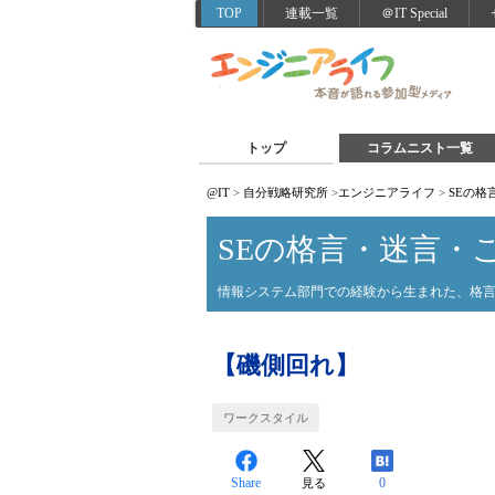
TOP
連載一覧
＠IT Special
トップ
コラムニスト一覧
@IT
>
自分戦略研究所
>
エンジニアライフ
>
SEの格
SEの格言・迷言・
情報システム部門での経験から生まれた、格
【磯側回れ】
ワークスタイル
Share
0
見る