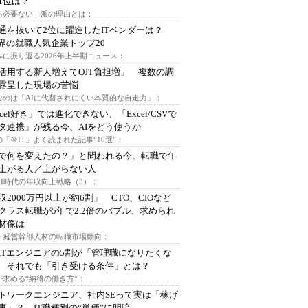
1位は？
る必要ない」派の理由とは：
通を抜いて2位に躍進したITベンダーは？
業界の就職人気企業トップ20
みに振り返る2026年上半期ニュース：
I活用する新人増えてOJT負担増」 複数の調
露呈した現場の苦悩
なのは「AIに代替されにくい本質的な自走力」：
xcel好き」では進化できない、「Excel/CSVで
タ連携」が残る今、AIをどう使うか
「＠IT」よく読まれた記事“10選”：
Iで何を変えたの？」と問われる今、転職で年
上がる人／上がらない人
AI時代の年収向上戦略（3）：
収2000万円以上が約6割」 CTO、CIOなど
クラス転職が5年で2.2倍のバブル、求められ
材像は
O・経営幹部人材の転職市場動向：
ITエンジニアの5割が「管理職になりたくな
 それでも「引き受ける条件」とは？
が求める“納得の働き方”：
トワークエンジニア、社内SEって実は「稼げ
事」？ IT職種別の“単価”に明暗