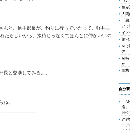
48
包み
人間
「思
いて
さんと、槍手部長が、釣りに行っていたって、軽井主
イノ
れたらしいから、接待じゃなくてほんとに仲がいいの
第7
AI
強
AI
か
価格
部長と交渉してみるよ。
自分研
「A
らね。
増」
40
約8
ニア