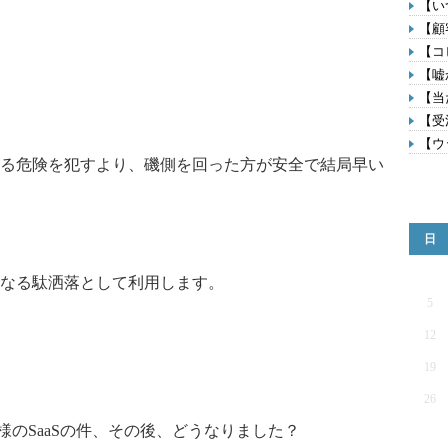
【い
【顧
【コ
【嘘
【当
【受
【ウ
る危険を犯すより、磯側を回った方が安全で結局早い
日
なる駄洒落として利用します。
5
12
19
26
のSaaSの件、その後、どうなりました？