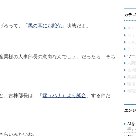
カテゴ
げろって、「
馬の耳にお陀仏
」状態だよ。
キャ
コミ
スキ
ライ
ワー
産業様の人事部長の意向なんでしょ。だったら、そち
人間
技術
業界
職場
転職
と、古株部長は、「
端（ハナ）より談合
」する仲だ
エンジ
AI
手」
さらいみたいね。