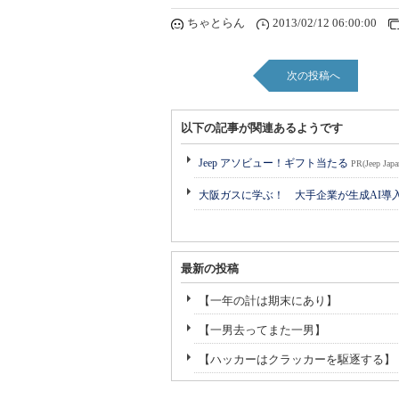
ちゃとらん
2013/02/12 06:00:00
次の投稿へ
以下の記事が関連あるようです
Jeep アソビュー！ギフト当たる
PR(Jeep Japa
大阪ガスに学ぶ！ 大手企業が生成AI導
最新の投稿
【一年の計は期末にあり】
【一男去ってまた一男】
【ハッカーはクラッカーを駆逐する】