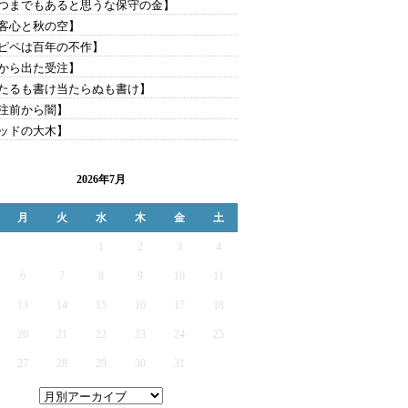
つまでもあると思うな保守の金】
客心と秋の空】
ピペは百年の不作】
から出た受注】
たるも書け当たらぬも書け】
注前から闇】
ッドの大木】
2026年7月
月
火
水
木
金
土
1
2
3
4
6
7
8
9
10
11
13
14
15
16
17
18
20
21
22
23
24
25
27
28
29
30
31