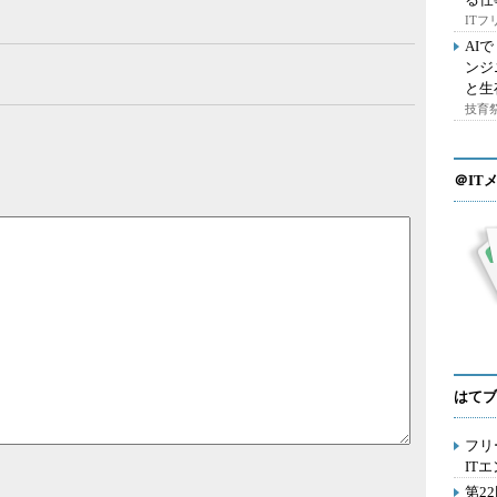
IT
AI
ンジ
と生
技育祭
＠IT
はてブ
フリ
IT
第2