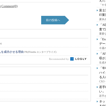
えた
「や
Comment(0)
富士
IT
夏休
前の投稿へ
「A
査で
重要
「E
デー
n)
今週の
入を成功させる理由
PR(ITmedia エンタープライズ)
「A
収が
Recommended by
生成
「年
ハイ
る人
CX
若手
い」
若手
ネッ
る仕