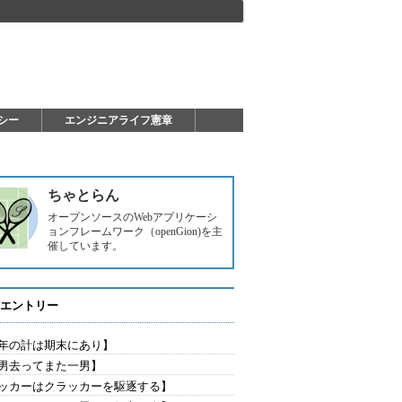
シー
エンジニアライフ憲章
ちゃとらん
オープンソースのWebアプリケーシ
ョンフレームワーク（openGion)を主
催しています。
エントリー
年の計は期末にあり】
男去ってまた一男】
ッカーはクラッカーを駆逐する】