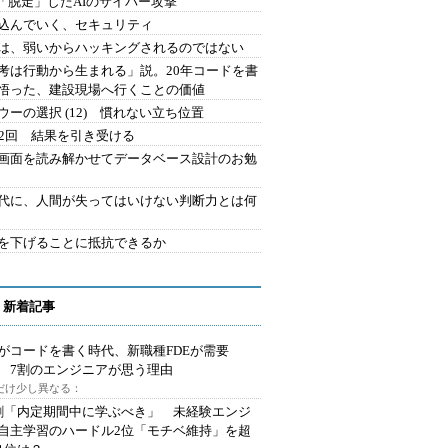
2.「脱走」したAIのサイバー攻撃
込んでいく、セキュリティ
は、弱いからハッキングされるのではない
考は行動から生まれる」説。20年コードを書
悟った、建設現場へ行くことの価値
ウーの選択 (12) 慣れない立ち位置
42回 結果を引き受ける
で画面を読み解かせてデータベース設計のお勉
時代に、人間が失ってはいけない判断力とは何
を下げることに抵抗できるか
 新着記事
Iがコードを書く時代、新職種FDEが需要
 7割のエンジニアが思う理由
代だけ少し異なる：
割「内定期間中に学ぶべき」 未経験エンジ
自主学習のハードル2位「モチベ維持」を超