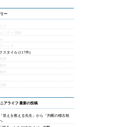
リー
リア
ュニティ活動
ル
フハック
クスタイル (117件)
関係
動向
動向
活動
ニアライフ 最新の投稿
を「答えを教える先生」から「判断の稽古相
へ