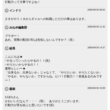
行動力って大事ですよね！
2009/09/30 08:05
インドリ
さすがロリィタからギャルへの転職しただけの事はあります。
2009/09/30 12:42
みね＠編集部
ブラボー！
あれ、実際の配信URLは告知しないんですか？（笑）
2009/09/30 14:37
組長
こんにちは★
>やるっていったらやるの！！(笑)
>やりたいからやるの！！
素晴らしいー★
「出来るか、出来ないか」じゃなくて、「やりたいか、やりたくないか」
「やるか、やらないか」ですからね。ビバ！行動力！！前進あるのみです
ー！
2009/09/30 19:09
森姫
SARAさん
かわいいだなんて・・・（照） ありがとうございます。
行動力が実を結ぶと思いたいです(笑)