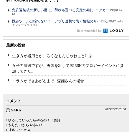
免許返納後の新しい足に。荷物も運べる安定の4輪シニアカー
PR(BLAZ
E)
既存ツールは捨てない！ アプリ連携で防ぐ情報のサイロ化
PR(ITmedia
エンタープライズ)
Recommended by
最新の投稿
生き方が器用とか、ろくなもんじゃねぇと叫ぶ
女子力底辺ですが、勇気を出してIS13SHのブロガーイベントに参
加してきた。
コラムができあがるまで - 森姫さんの場合
コメント
2009/09/29 20:31
SARA
>やるっていったらやるの！！(笑)
>やりたいからやるの！！
かわいい～ｗｗ