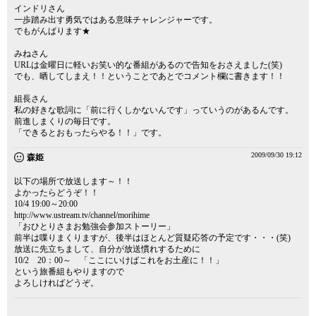
インドリさん
一歩踏み出す勇気ではある意味チャレンジャーです。
でもがんばります★
みねさん
URLは金曜日に軽いお笑い的な番組があるので告知をおさえました(笑)
でも、晒してしまえ！！ということであとでコメント欄に書きます！！
組長さん
私の好きな歌詞に「前に行くしかないんです」っていうのがあるんです。
前進しまくりの毎日です。
「できるとおもったらやる！！」です。
2009/09/30 19:12
森姫
以下の場所で放送します～！！
よかったらどうぞ！！
10/4 19:00～20:00
http://www.ustream.tv/channel/morihime
「おひとりさまお勉強会参加ストーリー」
前半は喋りまくりますが、後半はほとんど質疑応答の予定です・・・(笑)
放送に先立ちまして、自分が放送慣れするために
10/2 20：00～ 「ここにいけばこれをお土産に！！」
という旅番組もやりますので
よろしければどうぞ。