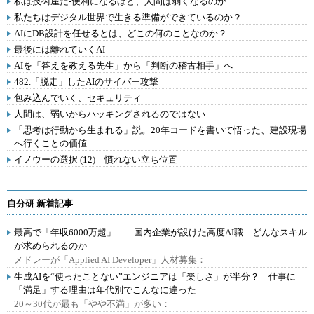
私は技術屋だ-便利になるほど、人間は弱くなるのか
私たちはデジタル世界で生きる準備ができているのか？
AIにDB設計を任せるとは、どこの何のことなのか？
最後には離れていくAI
AIを「答えを教える先生」から「判断の稽古相手」へ
482.「脱走」したAIのサイバー攻撃
包み込んでいく、セキュリティ
人間は、弱いからハッキングされるのではない
「思考は行動から生まれる」説。20年コードを書いて悟った、建設現場
へ行くことの価値
イノウーの選択 (12) 慣れない立ち位置
自分研 新着記事
最高で「年収6000万超」――国内企業が設けた高度AI職 どんなスキル
が求められるのか
メドレーが「Applied AI Developer」人材募集：
生成AIを“使ったことない”エンジニアは「楽しさ」が半分？ 仕事に
「満足」する理由は年代別でこんなに違った
20～30代が最も「やや不満」が多い：