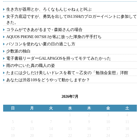
生き方が器用とか、ろくなもんじゃねぇと叫ぶ
女子力底辺ですが、勇気を出してIS13SHのブロガーイベントに参加して
きた。
コラムができあがるまで - 森姫さんの場合
AQUOS PHONE 007SH Jが私に放った渾身の平手打ち
パソコンを使わない夏の日の過ごし方
少数派の独白
電子書籍リーダーGALAPAGOSを持ってモテてみたかった
雨の中にいた真の職人の姿
たまには少しだけ美しいドレスを着て～乙女の「勉強会妄想」洋館
あなたは渋谷109をどうやって動かしますか？
2026年7月
日
月
火
水
木
金
土
1
2
3
4
5
6
7
8
9
10
11
12
13
14
15
16
17
18
19
20
21
22
23
24
25