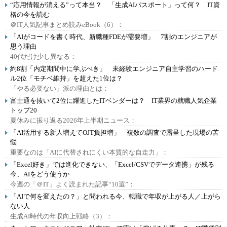
“応用情報が消える”って本当？ 「生成AIパスポート」って何？ IT資
格の今を読む
＠IT人気記事まとめ読みeBook（6）：
「AIがコードを書く時代、新職種FDEが需要増」 7割のエンジニアが
思う理由
40代だけ少し異なる：
約8割「内定期間中に学ぶべき」 未経験エンジニア自主学習のハード
ル2位「モチベ維持」を超えた1位は？
「やる必要ない」派の理由とは：
富士通を抜いて2位に躍進したITベンダーは？ IT業界の就職人気企業
トップ20
夏休みに振り返る2026年上半期ニュース：
「AI活用する新人増えてOJT負担増」 複数の調査で露呈した現場の苦
悩
重要なのは「AIに代替されにくい本質的な自走力」：
「Excel好き」では進化できない、「Excel/CSVでデータ連携」が残る
今、AIをどう使うか
今週の「＠IT」よく読まれた記事“10選”：
「AIで何を変えたの？」と問われる今、転職で年収が上がる人／上がら
ない人
生成AI時代の年収向上戦略（3）：