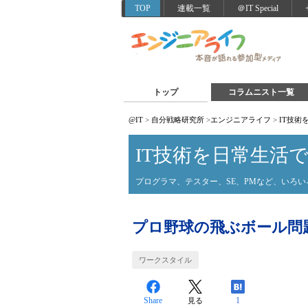
TOP
連載一覧
＠IT Special
トップ
コラムニスト一覧
@IT
>
自分戦略研究所
>
エンジニアライフ
>
IT技術
IT技術を日常生活
プログラマ、テスター、SE、PMなど、いろ
プロ野球の飛ぶボール問
ワークスタイル
Share
1
見る