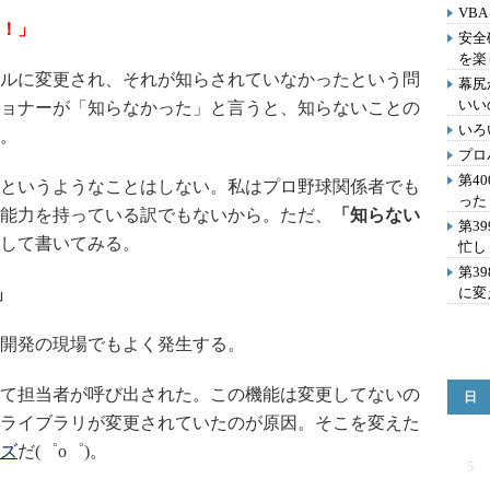
VB
！」
安全
を楽
ルに変更され、それが知らされていなかったという問
幕尻
いい
ョナーが「知らなかった」と言うと、知らないことの
いろ
。
プロ
第4
というようなことはしない。私はプロ野球関係者でも
った
能力を持っている訳でもないから。ただ、
「知らない
第3
して書いてみる。
忙し
第3
」
に変
開発の現場でもよく発生する。
て担当者が呼び出された。この機能は変更してないの
日
ライブラリが変更されていたのが原因。そこを変えた
ズ
だ(゜o゜)。
5