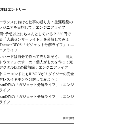
注目エントリー
ーランスにおける仕事の断り方：生涯現役の
エンジニアを目指して：エンジニアライフ
2回: 予想以上にちゃんとしている？ 330円で
る「人感センサーライト」を分解してみよ
ThousanDIYの「ガジェット分解ライフ」：エ
ニアライフ
いハードは自分で作って売り出そう。「同人
ドウェア」のすゝめ：個人がものを作って売
デジタルDIYの最前線：エンジニアライフ
回: ローエンドにもRISC-Vが！ダイソーの完全
ヤレスイヤホンを分解してみよう：
ousanDIYの「ガジェット分解ライフ」：エンジ
ライフ
ousanDIYの「ガジェット分解ライフ」：エンジ
ライフ
利用規約