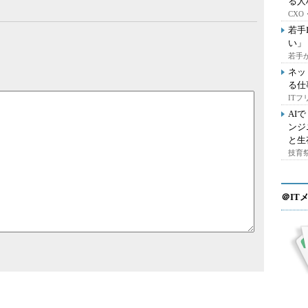
る人
CX
若手
い」
若手
ネッ
る仕
IT
AI
ンジ
と生
技育祭
＠IT