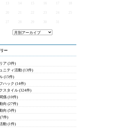
13
14
15
16
17
18
20
21
22
23
24
25
27
28
29
30
31
リー
ア (3件)
ュニティ活動 (13件)
 (15件)
ハック (14件)
クスタイル (324件)
係 (10件)
向 (27件)
向 (5件)
(7件)
動 (1件)