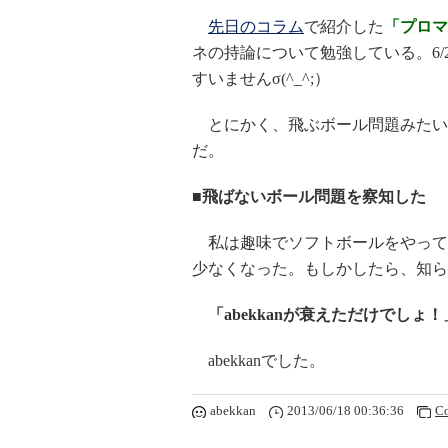
先日のコラム
で紹介した
「プロマ
ネの持論について勉強している。6/
すいませんσ(^_^;）
とにかく、飛ぶボール問題みたい
だ。
■飛ばないボール問題を察知した
私は趣味でソフトボールをやって
少なくなった。もしかしたら、知ら
「abekkanが衰えただけでしょ！
abekkanでした。
abekkan
2013/06/18 00:36:36
C