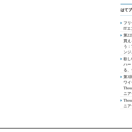
はてブ
フリ
IT
第2
買え
う：
ンジ
欲し
ハー
る、
第3
ワイ
Th
ニア
Th
ニア