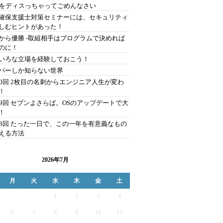
Aをディスっちゃってごめんなさい
確保支援士対策セミナーには、セキュリティ
しむヒントがあった！
から優勝 -取組相手はプログラムで決めれば
のに！
いろな立場を経験しておこう！
パーしか知らない世界
00回 2枚目の名刺からエンジニア人生が変わ
！
99回 セブンよさらば。OSのアップデートで大
！
98回 たった一日で、この一年を有意義なもの
える方法
2026年7月
月
火
水
木
金
土
1
2
3
4
6
7
8
9
10
11