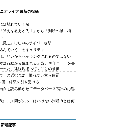
ニアライフ 最新の投稿
には離れていくAI
を「答えを教える先生」から「判断の稽古相
へ
2.「脱走」したAIのサイバー攻撃
込んでいく、セキュリティ
は、弱いからハッキングされるのではない
考は行動から生まれる」説。20年コードを書
悟った、建設現場へ行くことの価値
ウーの選択 (12) 慣れない立ち位置
42回 結果を引き受ける
で画面を読み解かせてデータベース設計のお勉
時代に、人間が失ってはいけない判断力とは何
 新着記事