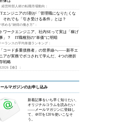
材像は
O・経営幹部人材の転職市場動向：
ITエンジニアの5割が「管理職になりたくな
 それでも「引き受ける条件」とは？
が求める“納得の働き方”：
トワークエンジニア、社内SEって実は「稼げ
事」？ IT職種別の“単価”に明暗
フリーランスの平均単価ランキング：
で「コード多重債務者」の世界線へ――新卒エ
ニアが実務でボコされて学んだ、4つの挫折
存戦略
2026【春】：
メールマガジンのお申し込み
新着記事をいち早く知りたい、
オリジナルコラムを読みたい
――メールマガジンに登録し
て、＠ITを120％使いこなそ
う。