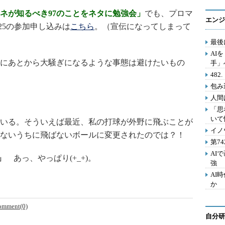
ネが知るべき97のことをネタに勉強会」
でも、プロマ
エンジ
25の参加申し込みは
こちら
。（宣伝になってしまって
最後
AI
にあとから大騒ぎになるような事態は避けたいもの
手」
48
包み
人間
「思
いて
いる。そういえば最近、私の打球が外野に飛ぶことが
イノ
ないうちに飛ばないボールに変更されたのでは？！
第7
AI
」
あっ、やっぱり(+_+)。
強
AI
か
omment(0)
自分研