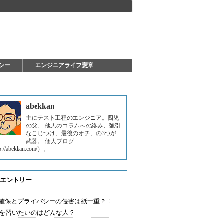
シー
エンジニアライフ憲章
abekkan
主にテスト工程のエンジニア。四児
の父。 他人のコラムへの絡み、強引
なこじつけ、最後のオチ、の3つが
武器。 個人ブログ
p://abekkan.com/）。
エントリー
確保とプライバシーの侵害は紙一重？！
Aを習いたいのはどんな人？