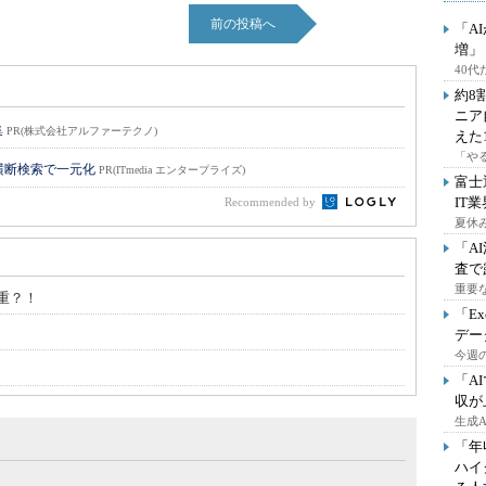
前の投稿へ
「A
増」
40
約8
ニア
集
PR(株式会社アルファーテクノ)
えた
「や
横断検索で一元化
PR(ITmedia エンタープライズ)
富士
IT
Recommended by
夏休
「A
査で
重要
重？！
「E
デー
今週の
「A
収が
生成
「年
ハイ