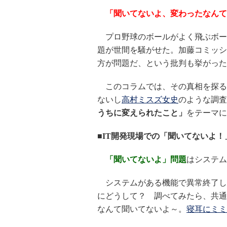
「聞いてないよ、変わったなんて
プロ野球のボールがよく飛ぶボー
題が世間を騒がせた。加藤コミッシ
方が問題だ、という批判も挙がった
このコラムでは、その真相を探る
ないし
高村ミスズ女史
のような調査
うちに変えられたこと」
をテーマに
■IT開発現場での「聞いてないよ！
「聞いてないよ」問題
はシステム
システムがある機能で異常終了し
にどうして？ 調べてみたら、共通
なんて聞いてないよ～。
寝耳にミミ