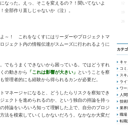
になった。えっ、そこを変えるの？！聞いてないよ
12
！全部作り直しじゃないか（泣）。
19
26
よ～！ これをなくすにはリーダーやプロジェクトマ
ロジェクト内の情報伝達がスムーズに行われるように
カテゴ
キャリ
。でもうまくできないから困っている。ではどうすれ
コミ
くの動きから
「これは影響が大きい」
ということを察
スキル
も管理者的にも経験から得られるカンが必要だ。
ライフ
ワー
トマネージャになると、どうしたらリスクを察知でき
人間関
ジェクトを進められるのか、という独自の持論を持っ
技術動
の持論をいろいろ知って理解した上で、自分のプロジ
業界動
職場 
方法を模索していくしかないだろう。なかなか大変だ
転職活