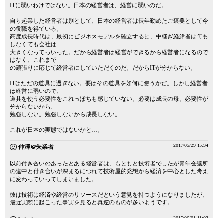
ITに弱いわけではない。日本の経営者は、経営に弱いのだ。
自ら起業した経営者は別として、日本の経営者は長年勤めたご褒美として今
の役職を得ている。
高度成長時代は、最初にビジネスモデルを確立すると、中継ぎ経緯者は何も
しなくても会社は
大きくなってっいった。だから経営者は経営ができるから経営者になるので
はなく、これまで
の頑張りに応じて経営者にしていただくのだ。だからITが分からない。
ITはただの道具に過ぎない。要はその道具を如何に使うかだ。しかし経営者
は経営に弱いので、
道具を使う必要性をこれっぽちも感じていない。必要は成長の母。必要性が
分からないから、
勉強しない。勉強しないから成長しない。
これが日本の実態ではないかと…。
2017/05/29 15:34
仲澤＠失業者
以前付き合いのあったとある経営者は、もともと技術者でしたが青年会議所
の連中と付き合いが深まるにつれて技術屋的発想から経済を中心とした考え
に変わっていってしまいました。
彼は技術は経済や経営のリソースだという意見を持つようになりましたが、
最近実際に起こった事実を見ると真逆のものが多いようです。
2017/06/01 11:03