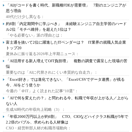
「AIがコードを書く時代、新職種FDEが需要増」 7割のエンジニアが
思う理由
40代だけ少し異なる：
約8割「内定期間中に学ぶべき」 未経験エンジニア自主学習のハード
ル2位「モチベ維持」を超えた1位は？
「やる必要ない」派の理由とは：
富士通を抜いて2位に躍進したITベンダーは？ IT業界の就職人気企業
トップ20
夏休みに振り返る2026年上半期ニュース：
「AI活用する新人増えてOJT負担増」 複数の調査で露呈した現場の苦
悩
重要なのは「AIに代替されにくい本質的な自走力」：
「Excel好き」では進化できない、「Excel/CSVでデータ連携」が残る
今、AIをどう使うか
今週の「＠IT」よく読まれた記事“10選”：
「AIで何を変えたの？」と問われる今、転職で年収が上がる人／上がら
ない人
生成AI時代の年収向上戦略（3）：
「年収2000万円以上が約6割」 CTO、CIOなどハイクラス転職が5年で
2.2倍のバブル、求められる人材像は
CXO・経営幹部人材の転職市場動向：