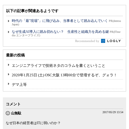
以下の記事が関連あるようです
時代の「最"現場"」に飛び込み、当事者として踏み込んでいく
PR(dentsu
Japan)
なぜ生成AI導入に踏み切れない？ 生産性と組織力を高める鍵
PR(ITme
dia エンタープライズ)
Recommended by
最新の投稿
エンジニアライフで技術ネタのコラムを書くということ
2020年1月25日 (土) OSC大阪 13時00分で登壇するぞ、グォラ！
デマ上等
コメント
2017/05/29 13:54
山無駄
なぜ日本の経営者はITに弱いのか？