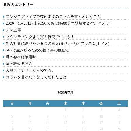
最近のエントリー
エンジニアライフで技術ネタのコラムを書くということ
2020年1月25日 (土) OSC大阪 13時00分で登壇するぞ、グォラ！
デマ上等
マウンティングより実力行使でいこう！
新入社員に送りたい５つの言葉(まさかり)とプラス１(トドメ)
SESで生き残るための捨て身の勉強法
君の存在は無意味
嘘を許せる強さ
人脈？うるせーから寝てろ。
コラムを書かなくなって感じたこと
2026年7月
日
月
火
水
木
金
土
1
2
3
4
5
6
7
8
9
10
11
12
13
14
15
16
17
18
19
20
21
22
23
24
25