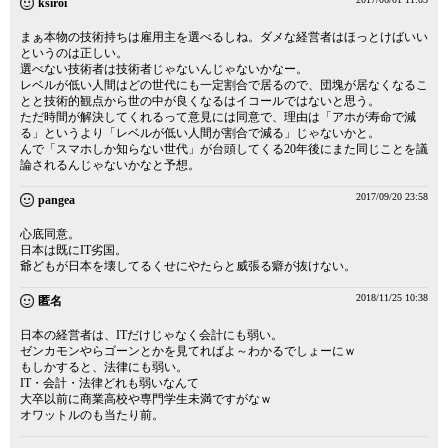
ksiroi
まぁ本物の技術持ちは雇用主を選べるしね。ダメな経営者はほっとけばいい
というのは正しい。
選べない技術者は技術者じゃないんじゃないかなー。
レベルが低い人間はどの世代にも一定割合で居るので、団塊が居なくなるこ
とと技術的観点から世の中が良くなるはイコールではないと思う。
ただ時間が解決してくれるって意見には同意で、理由は「アホが寿命で減
る」というより「レベルが低い人間が割合で減る」じゃないかと。
んで「スマホしか知らない世代」が台頭してくる20年後にまた同じことを議
論されるんじゃないかなと予想。
2017/09/20 23:58
pangea
心底同意。
日本は既にIT劣国。
爺どもが日本を壊してるくせにやたらと威張る癖が抜けない。
2018/11/25 10:38
匿名
日本の経営者は、ITだけじゃなく会計にも弱い。
ゼンカモンやらゴーンとかを見てればよ～わかるでしょーにｗ
もしかすると、法律にも弱い。
IT・会計・法律どれも弱いなんて
大卒以前に商業高校や専門学生未満ですがなｗ
オワットルのも当たり前。