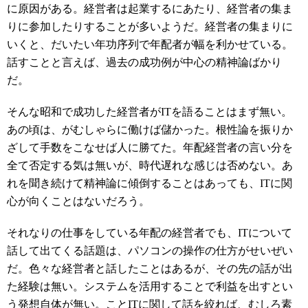
に原因がある。経営者は起業するにあたり、経営者の集ま
りに参加したりすることが多いようだ。経営者の集まりに
いくと、だいたい年功序列で年配者が幅を利かせている。
話すことと言えば、過去の成功例が中心の精神論ばかり
だ。
そんな昭和で成功した経営者がITを語ることはまず無い。
あの頃は、がむしゃらに働けば儲かった。根性論を振りか
ざして手数をこなせば人に勝てた。年配経営者の言い分を
全て否定する気は無いが、時代遅れな感じは否めない。あ
れを聞き続けて精神論に傾倒することはあっても、ITに関
心が向くことはないだろう。
それなりの仕事をしている年配の経営者でも、ITについて
話して出てくる話題は、パソコンの操作の仕方がせいぜい
だ。色々な経営者と話したことはあるが、その先の話が出
た経験は無い。システムを活用することで利益を出すとい
う発想自体が無い。ことITに関して話を絞れば、むしろ素