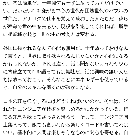
か。答は簡単だ。十年間何もせずに放っておくだけでい
い。だいたいITを嫌がる中心の世代が団塊世代やバブルの
世代だ。アナログで仕事を覚えて成功した人たちだ。彼ら
が寿命で世の中を去るか、現役を引退してくれれば、勝手
に相転移が起きて世の中の考え方は変わる。
外国に抜かれるなんて心配も無用だ。十年放っておけなん
て言うと、世界に取り残されるんじゃないかと心配になる
かもしれないが、それは違う。話も聞かないようなヤツら
に青筋立ててITを語ってもは無駄だ。話に興味の無い人た
ちは放っておこう。そんなことにエネルギーを使っている
と、自分のスキルを磨くのが疎かになる。
日本のITを強くするにはどうすればいいのか。それは、ど
れだけエンジニアが技術を楽しめるかにかかっている。持
てる知恵を絞ってさっさと帰ろう。そして、エンジニア同
士集まって、飯でも食いながら楽しくコードを書いてれば
いい。基本的に人間は楽しそうなものに関心を寄せる。自