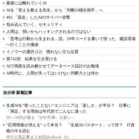
最後には離れていくAI
AIを「答えを教える先生」から「判断の稽古相手」へ
482.「脱走」したAIのサイバー攻撃
包み込んでいく、セキュリティ
人間は、弱いからハッキングされるのではない
「思考は行動から生まれる」説。20年コードを書いて悟った、建設現場
へ行くことの価値
イノウーの選択 (12) 慣れない立ち位置
第742回 結果を引き受ける
AIで画面を読み解かせてデータベース設計のお勉強
AI時代に、人間が失ってはいけない判断力とは何か
自分研 新着記事
生成AIを“使ったことない”エンジニアは「楽しさ」が半分？ 仕事に
「満足」する理由は年代別でこんなに違った
20～30代が最も「やや不満」が多い：
“応用情報が消える”って本当？ 「生成AIパスポート」って何？ IT資
格の今を読む
＠IT人気記事まとめ読みeBook（6）：