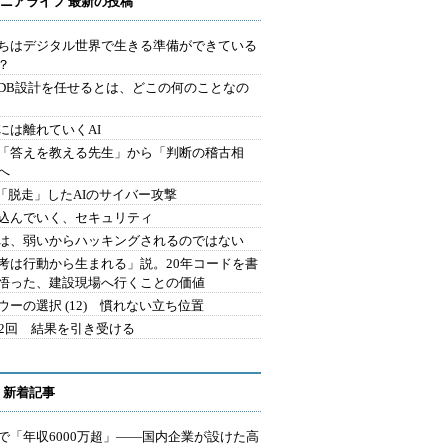
ニアライフ 最新の投稿
ちはデジタル世界で生きる準備ができている
？
にDB設計を任せるとは、どこの何のことなの
には離れていくAI
を「答えを教える先生」から「判断の稽古相
へ
2.「脱走」したAIのサイバー攻撃
込んでいく、セキュリティ
は、弱いからハッキングされるのではない
考は行動から生まれる」説。20年コードを書
悟った、建設現場へ行くことの価値
ウーの選択 (12) 慣れない立ち位置
42回 結果を引き受ける
 新着記事
で「年収6000万超」――国内企業が設けた高