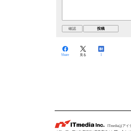
Share
1
見る
ITmedia