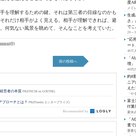
度A
メドレ
手を理解するための鍵。それは第三者の目線なのかも
生成
それだけ相手がよく見える。相手が理解できれば、避
さ」
でこ
。何気ない風景を眺めて、そんなことを考えていた。
20
“応
mment(0)
ート
＠IT
「A
前の投稿へ
増」
40
約8
ニア
えた
い経営者の本質
PR(FINCHI on GOETHE)
「や
富士
のアプローチとは？
PR(ITmedia エンタープライズ)
IT
Recommended by
夏休
「A
査で
重要