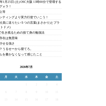
0年1月25日 (土) OSC大阪 13時00分で登壇する
グォラ！
上等
ンティングより実力行使でいこう！
社員に送りたい５つの言葉(まさかり)とプラ
(トドメ)
Sで生き残るための捨て身の勉強法
存在は無意味
許せる強さ
？うるせーから寝てろ。
ムを書かなくなって感じたこと
2026年7月
月
火
水
木
金
土
1
2
3
4
6
7
8
9
10
11
13
14
15
16
17
18