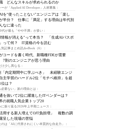
I職 どんなスキルが求められるのか
ーが「Applied AI Developer」人材募集：
AIを“使ったことない”エンジニアは「楽し
が半分？ 仕事に「満足」する理由は年代別
んなに違った
～30代が最も「やや不満」が多い：
用情報が消える”って本当？ 「生成AIパスポ
」って何？ IT資格の今を読む
人気記事まとめ読みeBook（6）：
Iがコードを書く時代、新職種FDEが需要
 7割のエンジニアが思う理由
代だけ少し異なる：
割「内定期間中に学ぶべき」 未経験エンジ
自主学習のハードル2位「モチベ維持」を超
1位は？
る必要ない」派の理由とは：
通を抜いて2位に躍進したITベンダーは？
業界の就職人気企業トップ20
みに振り返る2026年上半期ニュース：
I活用する新人増えてOJT負担増」 複数の調
露呈した現場の苦悩
なのは「AIに代替されにくい本質的な自走力」：