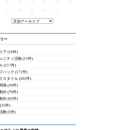
20
21
22
23
24
25
27
28
29
30
31
リー
ア (19件)
ュニティ活動 (15件)
 (117件)
ハック (171件)
クスタイル (202件)
係 (30件)
向 (79件)
向 (62件)
(35件)
動 (5件)