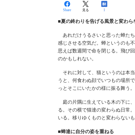
Share
1
見る
■夏の終わりを告げる風景と変わら
あれだけうるさいと思った蝉たち
感じさせる空気だ。蝉というのも不
思えば数週間で命を閉じる。飛び回
のかもしれない。
それに対して、猫というのは本当
うと、何食わぬ顔でいつもの場所で
っとそこにいたかの様に振る舞う。
庭の片隅に生えている木の下に、
る。その横で猫達の変わらぬ日常。
いる。移りゆくものと変わらないも
■蝉達に自分の姿を重ねる