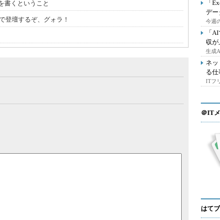
「E
を書くということ
デー
時00分で登壇するぞ、グォラ！
今週の
「A
収が
生成
ネッ
る仕
IT
＠IT
はてブ