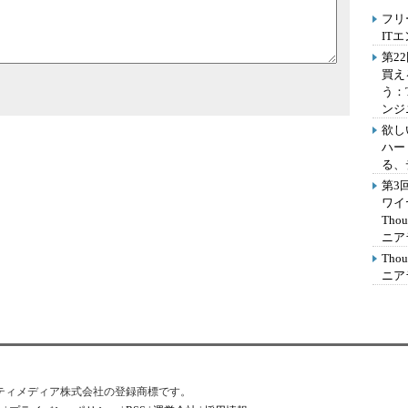
フリ
IT
第2
買え
う：
ンジ
欲し
ハー
る、
第3
ワイ
Th
ニア
Th
ニア
はアイティメディア株式会社の登録商標です。