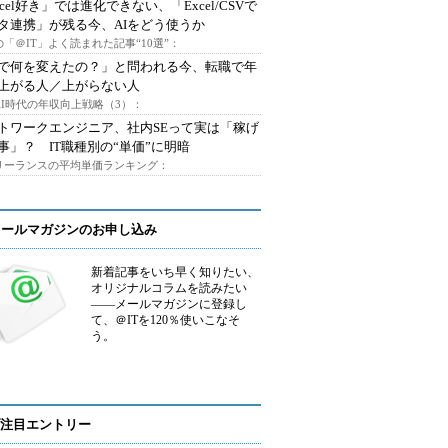
xcel好き」では進化できない、「Excel/CSVで
タ連携」が残る今、AIをどう使うか
「＠IT」よく読まれた記事“10選”：
Iで何を変えたの？」と問われる今、転職で年
上がる人／上がらない人
AI時代の年収向上戦略（3）：
トワークエンジニア、社内SEって実は「稼げ
事」？ IT職種別の“単価”に明暗
フリーランスの平均単価ランキング：
メールマガジンのお申し込み
新着記事をいち早く知りたい、
オリジナルコラムを読みたい
――メールマガジンに登録し
て、＠ITを120％使いこなそ
う。
注目エントリー