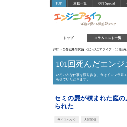
TOP
連載一覧
＠IT Special
トップ
コラムニスト一覧
@IT
>
自分戦略研究所
>
エンジニアライフ
>
101回
101回死んだエンジ
いろいろな仕事を渡り歩き、今はインフラ系
らせていただきます。
セミの屍が積まれた庭の
られた
ライフハック
人間関係