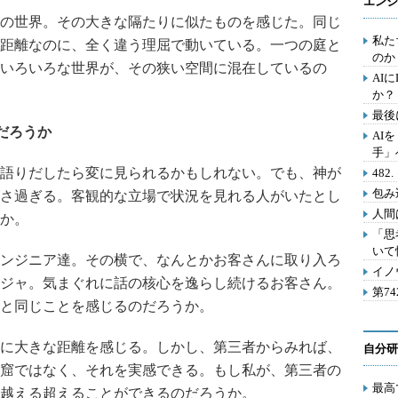
エンジ
の世界。その大きな隔たりに似たものを感じた。同じ
私た
距離なのに、全く違う理屈で動いている。一つの庭と
のか
いろいろな世界が、その狭い空間に混在しているの
AI
か？
最後
だろうか
AI
手」
語りだしたら変に見られるかもしれない。でも、神が
48
包み
さ過ぎる。客観的な立場で状況を見れる人がいたとし
人間
か。
「思
いて
ンジニア達。その横で、なんとかお客さんに取り入ろ
イノ
ジャ。気まぐれに話の核心を逸らし続けるお客さん。
第7
と同じことを感じるのだろうか。
に大きな距離を感じる。しかし、第三者からみれば、
自分研
窟ではなく、それを実感できる。もし私が、第三者の
最高
越える超えることができるのだろうか。