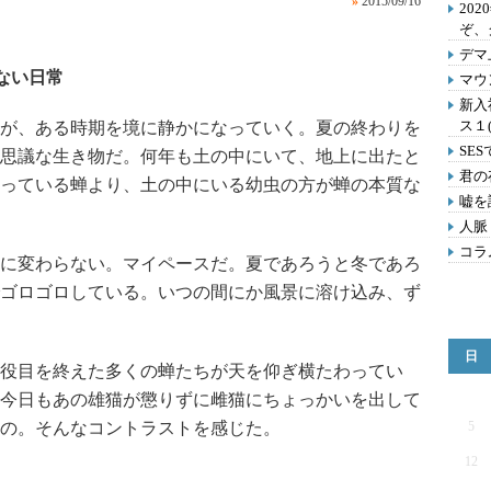
»
2015/09/16
202
ぞ、
デマ
ない日常
マウ
新入
ス１
が、ある時期を境に静かになっていく。夏の終わりを
SE
思議な生き物だ。何年も土の中にいて、地上に出たと
君の
っている蝉より、土の中にいる幼虫の方が蝉の本質な
嘘を
人脈
コラ
に変わらない。マイペースだ。夏であろうと冬であろ
ゴロゴロしている。いつの間にか風景に溶け込み、ず
日
役目を終えた多くの蝉たちが天を仰ぎ横たわってい
今日もあの雄猫が懲りずに雌猫にちょっかいを出して
の。そんなコントラストを感じた。
5
12