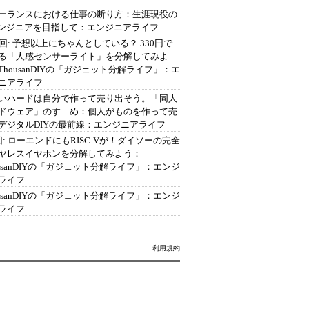
ーランスにおける仕事の断り方：生涯現役の
エンジニアを目指して：エンジニアライフ
2回: 予想以上にちゃんとしている？ 330円で
る「人感センサーライト」を分解してみよ
ThousanDIYの「ガジェット分解ライフ」：エ
ニアライフ
いハードは自分で作って売り出そう。「同人
ドウェア」のすゝめ：個人がものを作って売
デジタルDIYの最前線：エンジニアライフ
回: ローエンドにもRISC-Vが！ダイソーの完全
ヤレスイヤホンを分解してみよう：
ousanDIYの「ガジェット分解ライフ」：エンジ
ライフ
ousanDIYの「ガジェット分解ライフ」：エンジ
ライフ
利用規約