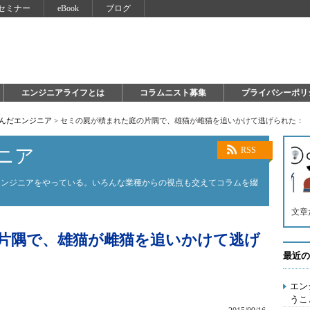
セミナー
eBook
ブログ
エンジニアライフとは
コラムニスト募集
プライバシーポリ
死んだエンジニア
>
セミの屍が積まれた庭の片隅で、雄猫が雌猫を追いかけて逃げられた：
ニア
RSS
エンジニアをやっている。いろんな業種からの視点も交えてコラムを綴
文章
片隅で、雄猫が雌猫を追いかけて逃げ
最近の
エン
うこ