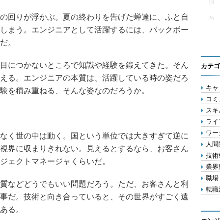
19
の回りが浮かぶ。夏の終わりを告げた蝉達に、ふと自
26
しまう。エンジニアとして活躍するには、バックボー
だ。
目につかないところで知識や経験を鍛えてきた。そん
カテゴ
える。エンジニアの本質は、活躍している時の姿だろ
キャリ
験を積み重ねる、そんな姿なのだろうか。
コミ
スキル
ライフ
ワー
なく世の中は動く。国という単位では大きすぎて逆に
人間関
視界に収まりきれない。見えるとするなら、お客さん
技術動
ジェクトマネージャくらいだ。
業界動
職場 
質などどうでもいい問題だろう。ただ、お客さんと利
転職活
事だ。技術と向き合っていると、その世界がすごく遠
ある。