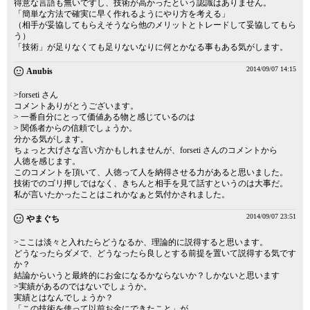
得意な言語も無いですし、技術が高かったという認識はありません。
「簡単な方法で確実に早く作れるようにやり方を考える」
（相手が妥協してもらえそうなら他のメリットとトレードして妥協してもら
う）
「技術」が足りなくても足りないなりに何とかなる事もある気がします。
2014/09/07 14:15
Anubis
>forseti さん
コメントありがとうございます。
> 一番自分にとって価値ある物と感じているのは
> 関係者からの信頼でしょうか。
分かる気がします。
ちょっと大げさな言い方かもしれませんが、forseti さんのコメントから
人徳を感じます。
このコメントを頂いて、人徳って人を納得させる力があると思いました。
技術でのゴリ押しではなく、きちんと相手を見て話すというのは大事だ。
私が言いたかったことはこれかなぁと気付かされました。
2014/09/07 23:51
やまぐち
>ここは淡々と入れたらどうなるか、理論的に説得すると思います。
どうなったらダメで、どうなったら良しとする前提を置いて説得する気です
か？
結論からいうと最終的にお金になるかならないか？しかないと思います
>実績があるのではないでしょうか。
実績とはなんでしょうか？
「この技術を使って以前お金にできたこと」が