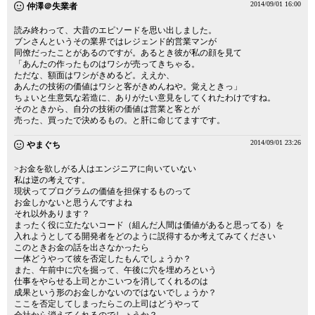
2014/09/01 16:00
仲澤＠失業者
読み終わって、大昔のエピソードを思い出しました。
ブンさんというその業界ではレジェンド的営業マンが
同僚だったことがあるのですが。あるとき彼が私の顔を見て
「あんたの作ったものはワシが売ってきちゃる。
ただな、額面はワシがきめるど。ええか、
あんたの技術の価値はワシと客がきめんねや。覚えときっ」
ちょいと生意気な若造に、ありがたい意見をしてくれたわけですね。
そのときから、自分の技術の価値は営業と客とが
売った、買ったで決めるもの。と肝に命じてますです。
2014/09/01 23:26
やまぐち
>お金を欲しがる人はエンジニアに向いていない
私は逆の考えです。
現状ってプログラムの価値を担保するものって
お金しかないと思うんですよね
それ以外あります？
まったく役に立たないコード（組んだ人間は価値があると思ってる）を
入れようとしてる開発者をどのように説得するか考えてみてください
このときお金の話を出さなかったら
一体どうやって彼を否定したもんでしょうか？
また、午前中に穴を掘って、午後に穴を埋めろという
仕事をやらせる上司とかこいつを消してくれるのは
成果という形のお金しかないのではないでしょうか？
ここを否定してしまったらこの上司はどうやって