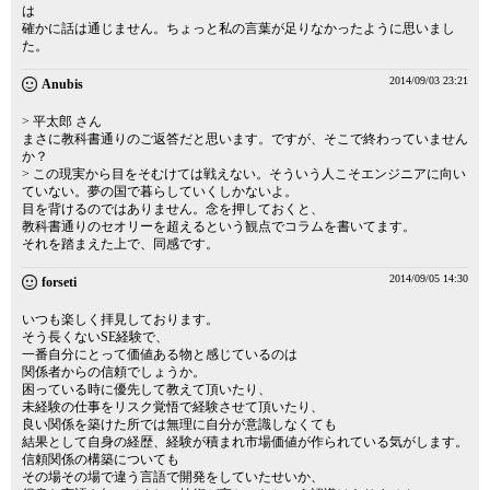
は
確かに話は通じません。ちょっと私の言葉が足りなかったように思いまし
た。
2014/09/03 23:21
Anubis
> 平太郎 さん
まさに教科書通りのご返答だと思います。ですが、そこで終わっていません
か？
> この現実から目をそむけては戦えない。そういう人こそエンジニアに向い
ていない。夢の国で暮らしていくしかないよ。
目を背けるのではありません。念を押しておくと、
教科書通りのセオリーを超えるという観点でコラムを書いてます。
それを踏まえた上で、同感です。
2014/09/05 14:30
forseti
いつも楽しく拝見しております。
そう長くないSE経験で、
一番自分にとって価値ある物と感じているのは
関係者からの信頼でしょうか。
困っている時に優先して教えて頂いたり、
未経験の仕事をリスク覚悟で経験させて頂いたり、
良い関係を築けた所では無理に自分が意識しなくても
結果として自身の経歴、経験が積まれ市場価値が作られている気がします。
信頼関係の構築についても
その場その場で違う言語で開発をしていたせいか、