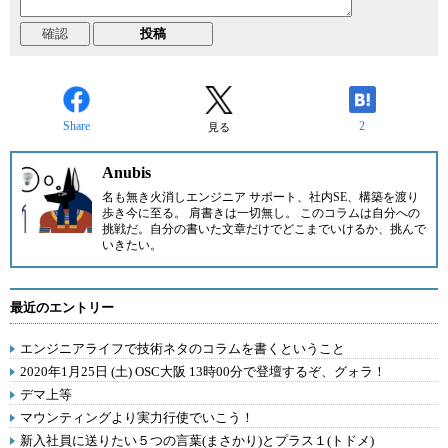
Share
2
見る
Anubis
名も無き火消しエンジニア サポート、社内SE、構築を渡り
歩き今に至る。 肩書きは一切無し。 このコラムは自分への
挑戦だ。自分の書いた文章だけでどこまでいけるか、挑んで
いきたい。
最近のエントリー
エンジニアライフで技術ネタのコラムを書くということ
2020年1月25日 (土) OSC大阪 13時00分で登壇するぞ、グォラ！
デマ上等
マウンティングより実力行使でいこう！
新入社員に送りたい５つの言葉(まさかり)とプラス１(トドメ)