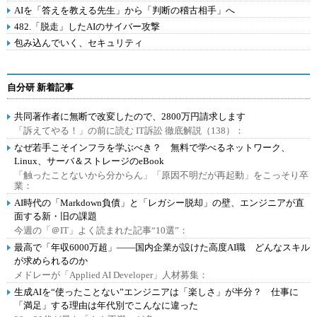
AIを「答えを教える先生」から「判断の稽古相手」へ
482.「脱走」したAIのサイバー攻撃
包み込んでいく、セキュリティ
自分研 新着記事
共同著作者に無断で改変したので、2800万円請求します
「訴えてやる！」の前に読む IT訴訟 徹底解説（138）：
なぜ若手こそインフラを学ぶべき？ 無料で学べるネットワーク、
Linux、サーバ＆ストレージのeBook
「触ったことないから分からん」「原因不明だが再起動」をこっそり卒
業：
AI時代の「Markdown負債」と「レガシー脱却」の壁、エンジニアが直
面する新・旧の課題
今週の「＠IT」よく読まれた記事“10選”：
最高で「年収6000万超」――国内企業が設けた高度AI職 どんなスキル
が求められるのか
メドレーが「Applied AI Developer」人材募集：
生成AIを“使ったことない”エンジニアは「楽しさ」が半分？ 仕事に
「満足」する理由は年代別でこんなに違った