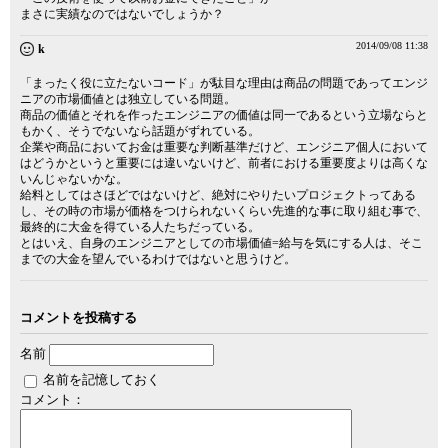
まさに実績なのではないでしょうか？
2014/09/08 11:38
k
「まったく役に立たないコード」が駄目な理由は商品の問題であってエンジ
ニアの市場価値とは独立している問題。
商品の価値とそれを作ったエンジニアの価値は同一であるという立場ならと
もかく、そうでないなら話題がずれている。
企業や商品においてお金は重要な判断基準だけど、エンジニア個人において
はどうかというと重要には違いないけど、前者における重要度よりは高くな
いんじゃないかな。
給料としてはさほどではないけど、絶対にやりたいプロジェクトってある
し、その時の市場が価格をつけられないくらい先進的な事に取り組む事で、
最終的に大金を得ている人たちだっている。
とはいえ、自身のエンジニアとしての市場価値=給与を気にする人は、そこ
までの大金を望んでいるわけではないと思うけど。
コメントを投稿する
名前
名前を記憶しておく
コメント：