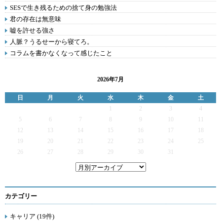
SESで生き残るための捨て身の勉強法
君の存在は無意味
嘘を許せる強さ
人脈？うるせーから寝てろ。
コラムを書かなくなって感じたこと
2026年7月
日
月
火
水
木
金
土
1
2
3
4
5
6
7
8
9
10
11
12
13
14
15
16
17
18
19
20
21
22
23
24
25
26
27
28
29
30
31
カテゴリー
キャリア (19件)