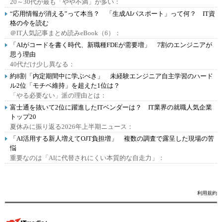
20～30代が最も「やや不満」が多い：
“応用情報が消える”って本当？ 「生成AIパスポート」って何？ IT資
格の今を読む
＠IT人気記事まとめ読みeBook（6）：
「AIがコードを書く時代、新職種FDEが需要増」 7割のエンジニアが
思う理由
40代だけ少し異なる：
約8割「内定期間中に学ぶべき」 未経験エンジニア自主学習のハード
ル2位「モチベ維持」を超えた1位は？
「やる必要ない」派の理由とは：
富士通を抜いて2位に躍進したITベンダーは？ IT業界の就職人気企業
トップ20
夏休みに振り返る2026年上半期ニュース：
「AI活用する新人増えてOJT負担増」 複数の調査で露呈した現場の苦
悩
重要なのは「AIに代替されにくい本質的な自走力」：
利用規約