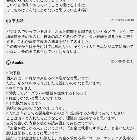
会社から消えてくれるのでしょうか？
こいつと仲良くやっていくことで描ける未来は
ぶっちゃけそんなによかないと思っています(笑)
2014/09/03 08:19
平太郎
ビジネスでやっている以上、お金と時間を意識できないとダメでしょう。市
場価値を決めるのも、技術の高さや希少性です。高い報酬を得るために努力
する。これが資本主義国の発展を促してきました。
この現実から目をそむけては戦えない。そういう人こそエンジニアに向いて
いない。夢の国で暮らしていくしかないよ。
2014/09/03 22:51
Anubis
>仲澤 様
個人的に、それが本来あるべき姿かなと思います。
ただ、今をれをやろうとしたら難しいのかなと思います。
>やまぐち さん
>現状ってプログラムの価値を担保するものって
>お金しかないと思うんですよね
>それ以外あります？
実績があるのではないでしょうか。
>入れようとしてる開発者をどのように説得するか考えてみてください
ここは淡々と入れたらどうなるか、理論的に説得すると思います。
自分の書いた内容を後から読み直してみたのですが、
「お金を欲しがる人」というより、「お金に執着しすぎる人」と書いた方が
意味は伝わったように思います。
誰だってお金は欲しい訳だし。お金を求める事イコール、エンジニア失格で