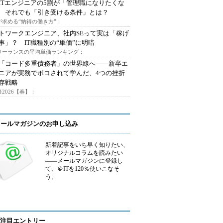
ITエンジニアの5割が「管理職になりたくな
 それでも「引き受ける条件」とは？
が求める“納得の働き方”：
トワークエンジニア、社内SEって実は「稼げ
事」？ IT職種別の“単価”に明暗
フリーランスの平均単価ランキング：
で「コード多重債務者」の世界線へ――新卒エ
ニアが実務でボコされて学んだ、4つの挫折
存戦略
2026【春】：
メールマガジンのお申し込み
新着記事をいち早く知りたい、
オリジナルコラムを読みたい
――メールマガジンに登録し
て、＠ITを120％使いこなそ
う。
注目エントリー