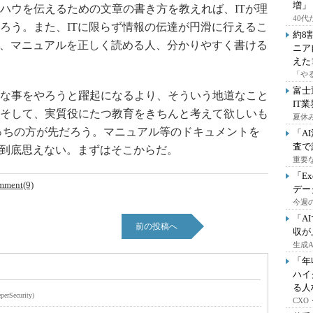
増」
ウを伝えるための文章の書き方を教えれば、ITが理
40
ろう。また、ITに限らず情報の伝達が円滑に行えるこ
約8
り、マニュアルを正しく読める人、分かりやすく書ける
ニア
えた
「や
富士
な事をやろうと躍起になるより、そういう地道なこと
IT
そして、実質役にたつ教育をきちんと考えて欲しいも
夏休
っちの方が先だろう。マニュアル等のドキュメントを
「A
査で
は到底思えない。まずはそこからだ。
重要
「E
mment(9)
デー
今週の
「A
前の投稿へ
収が
生成
「年
ハイ
る人
perSecurity)
CX