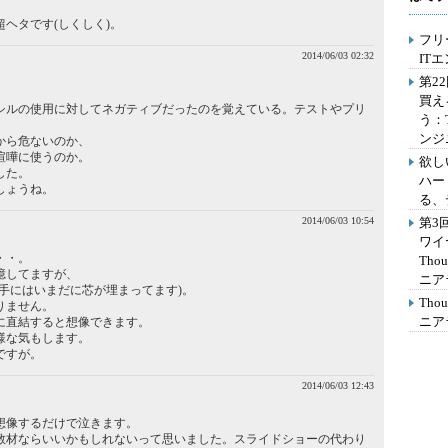
ヘタです(しくしく)。
フリ
2014/06/03 02:32
IT
第2
買え
シルの使用に対してネガティブだったのを覚えている。テストやプリ
う：
ンジ
から危ないのか、
喧嘩に使うのか。
欲し
した。
ハー
しょうね。
る、
2014/06/03 10:54
第3
ワイ
・・。
Th
憶してますが、
ニア
手にはいまだに芯が埋まってます)。
Th
りません。
ニア
に直結すると想像できます。
様な気もします。
ですが。
2014/06/03 12:43
想像するだけで泣きます。
教材ならいいかもしれないって思いました。スライドショーの代わり