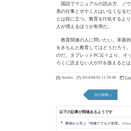
国語でマニュアルの読み方、ノウハ
系の仕事とボヤく人はいなくなるだ
とは役に立つ。教育をIT化するよ
人が増えるほうが有用だ。
教育関連の人に問いたい。革新的
をきちんと教育してはどうだろう。
のだ。タブレットPC云々より、そ
ろくに読まない人がITを扱えると
Anubis
2014/06/02 11:59:00
Co
次の投稿へ
以下の記事が関連あるようです
事例から学ぶ『特権アクセス管理』
PR(Kee