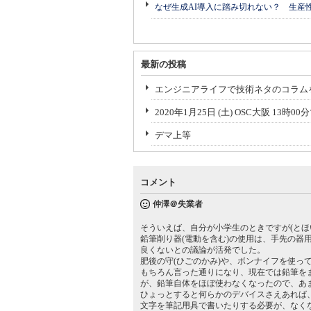
なぜ生成AI導入に踏み切れない？ 生産
最新の投稿
エンジニアライフで技術ネタのコラム
2020年1月25日 (土) OSC大阪 13
デマ上等
コメント
仲澤＠失業者
そういえば、自分が小学生のときですが(とほ
鉛筆削り器(電動を含む)の使用は、手先の器
良くないとの議論が活発でした。
肥後の守(ひごのかみ)や、ボンナイフを使っ
もちろん言った通りになり、現在では鉛筆を
が、鉛筆自体をほぼ使わなくなったので、あ
ひょっとすると何らかのデバイスさえあれば
文字を筆記用具で書いたりする必要が、なく