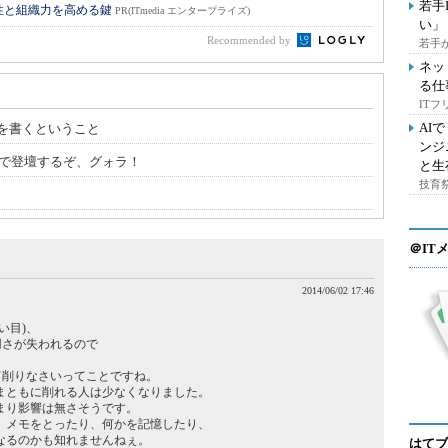
若手
性と組織力を高める鍵
PR(ITmedia エンタープライズ)
い」
Recommended by
若手
ネッ
る仕
IT
AI
を書くということ
ンジ
時00分で登壇するぞ、グォラ！
と生
技育祭
＠IT
2014/06/02 17:46
い目)、
用さが失われるので
て削りなさいってことですね。
まともに削れる人は少なくなりました。
まり影響は無さそうです。
、メモをとったり、何かを記憶したり、
なるのかも知れませんねぇ。
はてブ