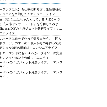
ーランスにおける仕事の断り方：生涯現役の
エンジニアを目指して：エンジニアライフ
2回: 予想以上にちゃんとしている？ 330円で
る「人感センサーライト」を分解してみよ
ThousanDIYの「ガジェット分解ライフ」：エ
ニアライフ
いハードは自分で作って売り出そう。「同人
ドウェア」のすゝめ：個人がものを作って売
デジタルDIYの最前線：エンジニアライフ
回: ローエンドにもRISC-Vが！ダイソーの完全
ヤレスイヤホンを分解してみよう：
ousanDIYの「ガジェット分解ライフ」：エンジ
ライフ
ousanDIYの「ガジェット分解ライフ」：エンジ
ライフ