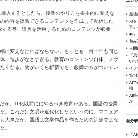
エンジ
に導入するとしたら、授業のやり方を根本的に変えな
最後
の内容を復習できるコンテンツを作成して配信した
AI
手」
成する等、道具を活用するためのコンテンツが必要
48
包み
人間
幅に変えなければならない。もっとも、何十年も同じ
「思
体、進歩がなさすぎる。教育のコンテンツ自体、ノウ
いて
たくなる。物がいくら斬新でも、教師の方がついてい
イノ
第7
AI
強
AI
か
だが、IT化以前ににやるべき教育がある。国語の授業
だ。これだけ文明が近代化したというのに、マニュア
も大事だが、国語は文学作品を作るための訓練ではな
自分研
だ。
「A