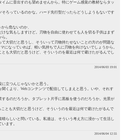
タイムに音出すのも望めませんから。特にゲーム感覚の教材ならタッ
ツそろっているのかな。ハード先行型だったらどうしようもないです
うから危ないのか、
だけな気もしますけど。刃物を自由に使わせても人を切る子供はまず
から。
って大切だと思うし、そういって刃物持たせないことの方のが問題な
ウマになっていれば、軽い気持ちで人に刃物を向けないでしょうから。
ことも大切だと思うけど、そういうのを最近は何で避けたがるんでし
2014/06/03 19:01
役に立つんじゃないかと思う。
聞くより、Webコンテンツで配信してしまえと思う。いや、それす
業するのだろうか。タブレット片手に黒板を使うのだろうか。光景が
見ることも大切だと思うけど、そういうのを最近は何で避けたがるんで
素晴らしいと問いている。私達は、そういう考え方に浸かって生活し
ています。
2014/06/04 12:55