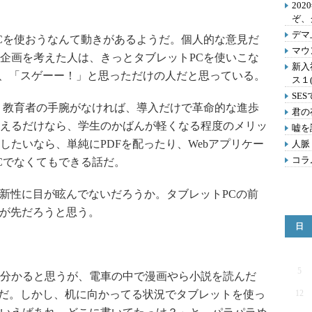
202
ぞ、
デマ
Cを使おうなんて動きがあるようだ。個人的な意見だ
マウ
企画を考えた人は、きっとタブレットPCを使いこな
新入
て、「スゲーー！」と思っただけの人だと思っている。
ス１
SE
。教育者の手腕がなければ、導入だけで革命的な進歩
君の
えるだけなら、学生のかばんが軽くなる程度のメリッ
嘘を
したいなら、単純にPDFを配ったり、Webアプリケー
人脈
コラ
Cでなくてもできる話だ。
新性に目が眩んでないだろうか。タブレットPCの前
のが先だろうと思う。
日
5
分かると思うが、電車の中で漫画やら小説を読んだ
利だ。しかし、机に向かってる状況でタブレットを使っ
12