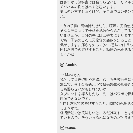
はさすがに教科書では務まらないし、リアル
チパネルの良さは出ると思います。
要は使い方でしょうけど、そこまでコンテン
ね。
> 今の子供に刃物持たせたら、喧嘩に刃物使
そんな理由つけて子供を危険から遠ざけてる
いませんが、自分の手はほぼ確実に切ります
でも、子供のころに刃物傷の痛さを知ること
気がします。痛さを知って(いい意味で)トラ
同じ意味で火遊びすること、動物の死を見る
ょうかね。
Anubis
>> Masa さん
私としては復習用や連絡、むしろ学校行事に
集会で、何十分も炎天下で校長先生の能書きを
らも要らないかもしれないが。
タブレットを導入したら、先生はパワポで授
想像できないです。
> 同じ意味で火遊びすること、動物の死を
しょうかね。
経済活動では美味しいところだけ取ることを
ているので、そういう流れになるのだと考え
taonao