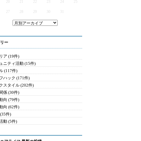
20
21
22
23
24
25
27
28
29
30
31
リー
ア (19件)
ュニティ活動 (15件)
 (117件)
ハック (171件)
クスタイル (202件)
係 (30件)
向 (79件)
向 (62件)
(35件)
動 (5件)