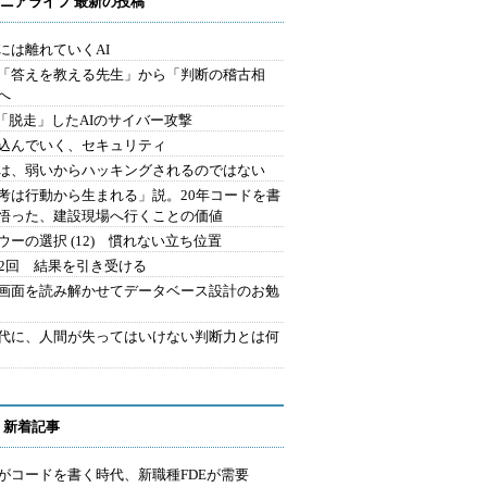
ニアライフ 最新の投稿
には離れていくAI
を「答えを教える先生」から「判断の稽古相
へ
2.「脱走」したAIのサイバー攻撃
込んでいく、セキュリティ
は、弱いからハッキングされるのではない
考は行動から生まれる」説。20年コードを書
悟った、建設現場へ行くことの価値
ウーの選択 (12) 慣れない立ち位置
42回 結果を引き受ける
で画面を読み解かせてデータベース設計のお勉
時代に、人間が失ってはいけない判断力とは何
 新着記事
Iがコードを書く時代、新職種FDEが需要