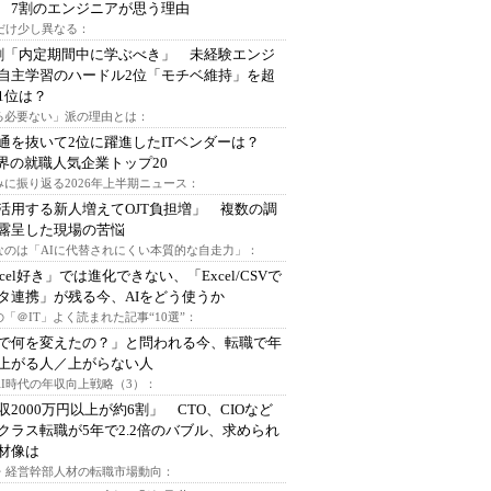
 7割のエンジニアが思う理由
代だけ少し異なる：
割「内定期間中に学ぶべき」 未経験エンジ
自主学習のハードル2位「モチベ維持」を超
1位は？
る必要ない」派の理由とは：
通を抜いて2位に躍進したITベンダーは？
業界の就職人気企業トップ20
みに振り返る2026年上半期ニュース：
I活用する新人増えてOJT負担増」 複数の調
露呈した現場の苦悩
なのは「AIに代替されにくい本質的な自走力」：
xcel好き」では進化できない、「Excel/CSVで
タ連携」が残る今、AIをどう使うか
「＠IT」よく読まれた記事“10選”：
Iで何を変えたの？」と問われる今、転職で年
上がる人／上がらない人
AI時代の年収向上戦略（3）：
収2000万円以上が約6割」 CTO、CIOなど
クラス転職が5年で2.2倍のバブル、求められ
材像は
O・経営幹部人材の転職市場動向：