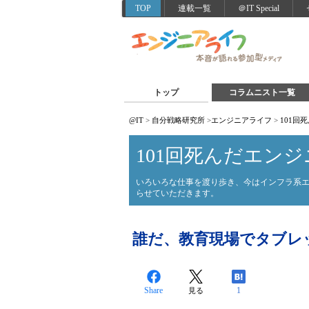
TOP
連載一覧
＠IT Special
トップ
コラムニスト一覧
@IT
>
自分戦略研究所
>
エンジニアライフ
>
101回
101回死んだエンジ
いろいろな仕事を渡り歩き、今はインフラ系
らせていただきます。
誰だ、教育現場でタブレ
Share
1
見る