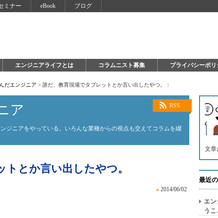
セミナー
eBook
ブログ
エンジニアライフとは
コラムニスト募集
プライバシーポリ
死んだエンジニア
>
誰だ、教育現場でタブレットとか言い出したやつ。：
ニア
RSS
エンジニアをやっている。いろんな業種からの視点も交えてコラムを綴
文章
ットとか言い出したやつ。
最近の
»
2014/06/02
エン
うこ