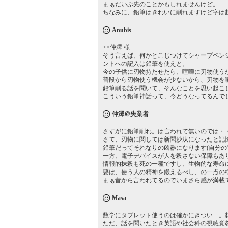
まぁだいぶ先のことかもしれませんけど。
ちなみに、鉛筆はきれいに削れますけど字は超
Anubis
>>仲澤 様
そう言えば、何かとこじつけてシャープペン
ントへの記入は鉛筆を使えと。
今の子供に刃物持たせたら、喧嘩に刃物使う
普段から刃物使う機会が少ないから、刃物を
鉛筆削る話を聞いて、そんなことを思い起こ
こういう鉛筆神話って、今どうなってるんで
仲澤＠失業者
さすがに鉛筆削れ。は言われて無いのでは・
さて、刃物に関しては新聞沙汰になったと記
鉛筆だってそれなりの凶器になります(自分の
一方、電子デバイスが人を殺さない保障もあ
情報的抹殺も死の一種ですし、生物的な寿命
要は、使う人の精神を鍛えるべし、の一点の
まぁ昔から言われてるのでいまさら感が満載
Masa
数学にタブレット使うのは確かにきつい…。
ただ、話を聞いたとき英語や社会科の視聴覚