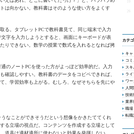
いえばあれ、どこに書いてたっけ？」と、パラパラめ
19
トは向かない。教科書はそのような使い方をよくす
26
取る。タブレットPCで教科書見て、同じ端末で入力
で文字を入力しようとすると、画面にキーボードが表
カテゴ
たりできない。数学の授業で数式を入れるとなれば拷
キャリ
コミ
通のノートPCを使った方がよっぽど効率的だ。入力
スキル
も確認しやすい。教科書のデータをコピペできれば、
ライフ
ワー
て、学習効率も上がる。むしろ、なぜそちらを先にや
人間関
技術動
業界動
職場 
転職活
そうなことができそうだという想像をかきたててくれ
する立場の視点だ。コンテンツを作成する立場として
。道具は適材適所に使わないと効果を発揮しない。