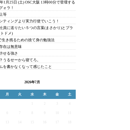
0年1月25日 (土) OSC大阪 13時00分で登壇する
グォラ！
上等
ンティングより実力行使でいこう！
社員に送りたい５つの言葉(まさかり)とプラ
(トドメ)
Sで生き残るための捨て身の勉強法
存在は無意味
許せる強さ
？うるせーから寝てろ。
ムを書かなくなって感じたこと
2026年7月
月
火
水
木
金
土
1
2
3
4
6
7
8
9
10
11
13
14
15
16
17
18