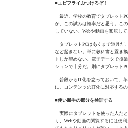
■エビフライぶつけるぞ！
最近、学校の教育でタブレットP
が、この試みは軽率だと思う。この
していない。Webや動画を閲覧し
タブレットPCはあくまで道具だ
など起きない。単に教科書と置き換
トしか望めない。電子データで授業
ションで十分だ。別にタブレットP
普段からIT化を怠っておいて、革
に、コンテンツのIT化に対応する
■使い勝手の部分を検証する
実際にタブレットを使った人だと
り、Webや動画の閲覧するには便