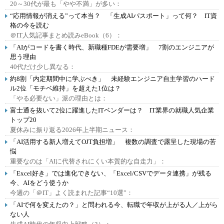
20～30代が最も「やや不満」が多い：
“応用情報が消える”って本当？ 「生成AIパスポート」って何？ IT資
格の今を読む
＠IT人気記事まとめ読みeBook（6）：
「AIがコードを書く時代、新職種FDEが需要増」 7割のエンジニアが
思う理由
40代だけ少し異なる：
約8割「内定期間中に学ぶべき」 未経験エンジニア自主学習のハード
ル2位「モチベ維持」を超えた1位は？
「やる必要ない」派の理由とは：
富士通を抜いて2位に躍進したITベンダーは？ IT業界の就職人気企業
トップ20
夏休みに振り返る2026年上半期ニュース：
「AI活用する新人増えてOJT負担増」 複数の調査で露呈した現場の苦
悩
重要なのは「AIに代替されにくい本質的な自走力」：
「Excel好き」では進化できない、「Excel/CSVでデータ連携」が残る
今、AIをどう使うか
今週の「＠IT」よく読まれた記事“10選”：
「AIで何を変えたの？」と問われる今、転職で年収が上がる人／上がら
ない人