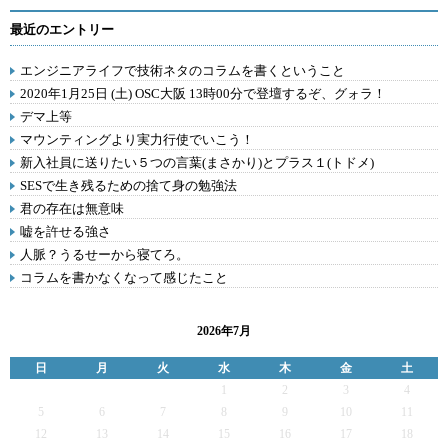
最近のエントリー
エンジニアライフで技術ネタのコラムを書くということ
2020年1月25日 (土) OSC大阪 13時00分で登壇するぞ、グォラ！
デマ上等
マウンティングより実力行使でいこう！
新入社員に送りたい５つの言葉(まさかり)とプラス１(トドメ)
SESで生き残るための捨て身の勉強法
君の存在は無意味
嘘を許せる強さ
人脈？うるせーから寝てろ。
コラムを書かなくなって感じたこと
2026年7月
日
月
火
水
木
金
土
1
2
3
4
5
6
7
8
9
10
11
12
13
14
15
16
17
18