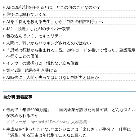
AIにDB設計を任せるとは、どこの何のことなのか？
最後には離れていくAI
AIを「答えを教える先生」から「判断の稽古相手」へ
482.「脱走」したAIのサイバー攻撃
包み込んでいく、セキュリティ
人間は、弱いからハッキングされるのではない
「思考は行動から生まれる」説。20年コードを書いて悟った、建設現場
へ行くことの価値
イノウーの選択 (12) 慣れない立ち位置
第742回 結果を引き受ける
AI時代に、人間が失ってはいけない判断力とは何か
自分研 新着記事
最高で「年収6000万超」――国内企業が設けた高度AI職 どんなスキル
が求められるのか
メドレーが「Applied AI Developer」人材募集：
生成AIを“使ったことない”エンジニアは「楽しさ」が半分？ 仕事に
「満足」する理由は年代別でこんなに違った